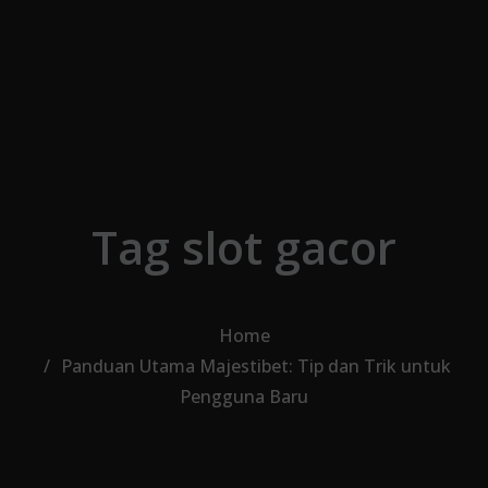
Skip to the content
Tag slot gacor
Home
Panduan Utama Majestibet: Tip dan Trik untuk
Pengguna Baru