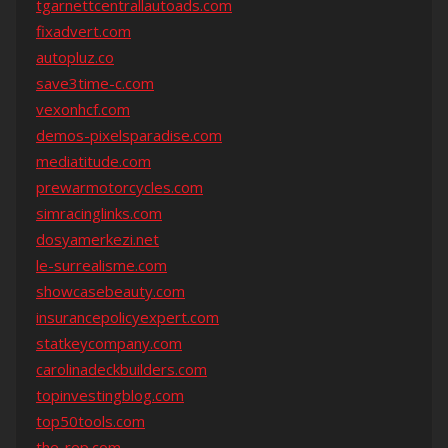
tgarnettcentrallautoads.com
fixadvert.com
autopluz.co
save3time-c.com
vexonhcf.com
demos-pixelsparadise.com
mediatitude.com
prewarmotorcycles.com
simracinglinks.com
dosyamerkezi.net
le-surrealisme.com
showcasebeauty.com
insurancepolicyexpert.com
statkeycompany.com
carolinadeckbuilders.com
topinvestingblog.com
top50tools.com
the-rep.com