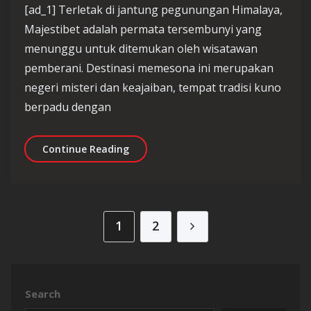
[ad_1] Terletak di jantung pegunungan Himalaya,
Majestibet adalah permata tersembunyi yang
menunggu untuk ditemukan oleh wisatawan
pemberani. Destinasi memesona ini merupakan
negeri misteri dan keajaiban, tempat tradisi kuno
berpadu dengan
Mengungkap Keajaiban Majestibet: M
Continue Reading
Posts pagination
1
2
Search