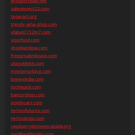
prosportdaily.net
salesinvest22.com
teseract.org
trendy-ama-shop.com
ufabett732m7.com
visiofood.com
droidwindow.com
freeprsubmission.com
ufagold666.com
myinteriorblog.com
bnewsindia.com
techiepick.com
bamzyshop.com
pondycars.com
techonfutures.com
techoologic.com
raspberryketonescanada.org
medihealthrules.com