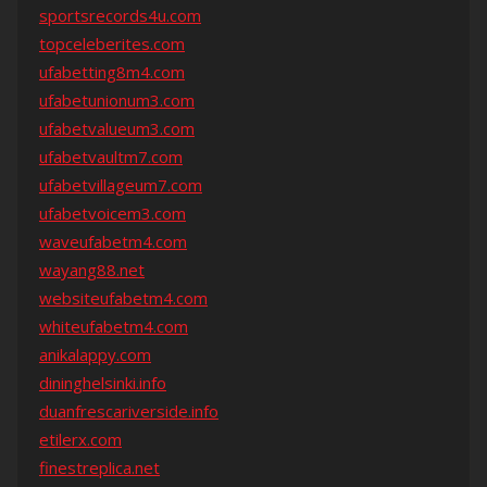
sportsrecords4u.com
topceleberites.com
ufabetting8m4.com
ufabetunionum3.com
ufabetvalueum3.com
ufabetvaultm7.com
ufabetvillageum7.com
ufabetvoicem3.com
waveufabetm4.com
wayang88.net
websiteufabetm4.com
whiteufabetm4.com
anikalappy.com
dininghelsinki.info
duanfrescariverside.info
etilerx.com
finestreplica.net