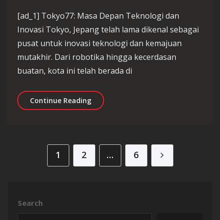
[ad_1] Tokyo77: Masa Depan Teknologi dan
Inovasi Tokyo, Jepang telah lama dikenal sebagai
pusat untuk inovasi teknologi dan kemajuan
mutakhir. Dari robotika hingga kecerdasan
buatan, kota ini telah berada di
Tokyo77: Masa Depan Teknologi dan 
Continue Reading
Posts pagination
1
2
…
6
Search