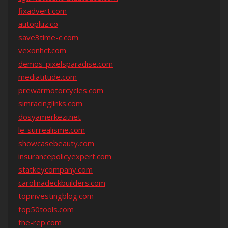
fixadvert.com
autopluz.co
save3time-c.com
vexonhcf.com
demos-pixelsparadise.com
mediatitude.com
prewarmotorcycles.com
simracinglinks.com
dosyamerkezi.net
le-surrealisme.com
showcasebeauty.com
insurancepolicyexpert.com
statkeycompany.com
carolinadeckbuilders.com
topinvestingblog.com
top50tools.com
the-rep.com