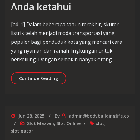
Anda ketahui
[ad_1] Dalam beberapa tahun terakhir, skuter
listrik telah menjadi moda transportasi yang
populer bagi penduduk kota yang mencari cara
yang nyaman dan ramah lingkungan untuk
berkeliling. Dengan semakin banyak orang
Temui Kaya787: Skuter listrik yang 
Continue Reading
Jun 28, 2025
By
admin@bodybuildinglife.co
Slot Maxwin
,
Slot Online
slot
,
slot gacor