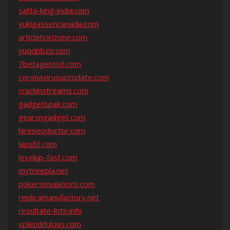
satta-king-india.com
yukigassencanada.com
articlehorizone.com
yuqqbbzp.com
7betagents6.com
coronavirusuptodate.com
crackinstreams.com
gadgetspak.com
gearsngadget.com
hireseodoctor.com
lapsfit.com
levelup-fast.com
mytreepla.net
pokersimulations.com
replicamanufactory.net
rezultate-loto.info
splendifulous.com