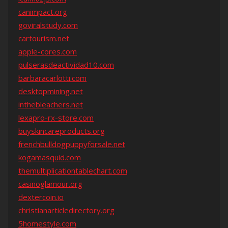
canimpact.org
goviralstudy.com
cartourism.net
apple-cores.com
pulserasdeactividad10.com
barbaracarlotti.com
desktopmining.net
inthebleachers.net
lexapro-rx-store.com
buyskincareproducts.org
frenchbulldogpuppyforsale.net
kogamasquid.com
themultiplicationtablechart.com
casinoglamour.org
dextercoin.io
christianarticledirectory.org
5homestyle.com