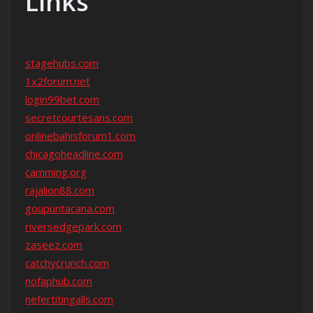
Links
stagehubs.com
1x2forum.net
login99bet.com
secretcourtesans.com
onlinebahisforum1.com
chicagoheadline.com
camming.org
rajalion88.com
goupuntacana.com
riversedgepark.com
zaseez.com
catchycrunch.com
nofaphub.com
nefertitingalls.com