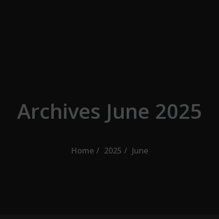
Skip to the content
Archives June 2025
Home
2025
June