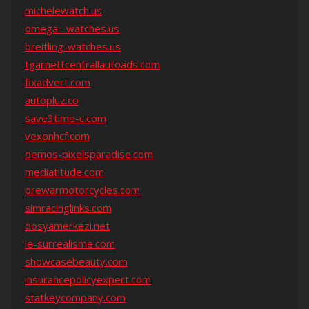
michelewatch.us
omega--watches.us
breitling-watches.us
tgarnettcentrallautoads.com
fixadvert.com
autopluz.co
save3time-c.com
vexonhcf.com
demos-pixelsparadise.com
mediatitude.com
prewarmotorcycles.com
simracinglinks.com
dosyamerkezi.net
le-surrealisme.com
showcasebeauty.com
insurancepolicyexpert.com
statkeycompany.com