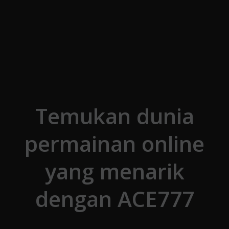
Skip to the content
Temukan dunia
permainan online
yang menarik
dengan ACE777