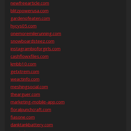
newfreearticle.com
blitzpowerusa.com
gardenofeaten.com
hycys05.com
onemoremilerunning.com
snowboardsteez.com
instagrambioforgirls.com
cashflowxfiles.com
kmbb10.com
getxtrem.com
weactinfo.com
meshingsocial.com
thearguer.com
marketing-mobile-app.com
floralpunchcraft.com
fiasone.com
danktankbattery.com