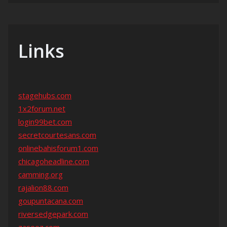
Links
stagehubs.com
1x2forum.net
login99bet.com
secretcourtesans.com
onlinebahisforum1.com
chicagoheadline.com
camming.org
rajalion88.com
goupuntacana.com
riversedgepark.com