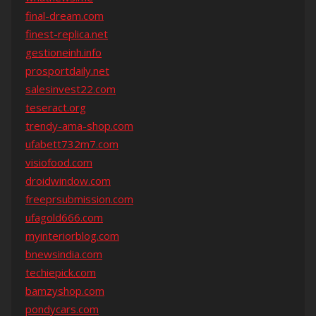
final-dream.com
finest-replica.net
gestioneinh.info
prosportdaily.net
salesinvest22.com
teseract.org
trendy-ama-shop.com
ufabett732m7.com
visiofood.com
droidwindow.com
freeprsubmission.com
ufagold666.com
myinteriorblog.com
bnewsindia.com
techiepick.com
bamzyshop.com
pondycars.com