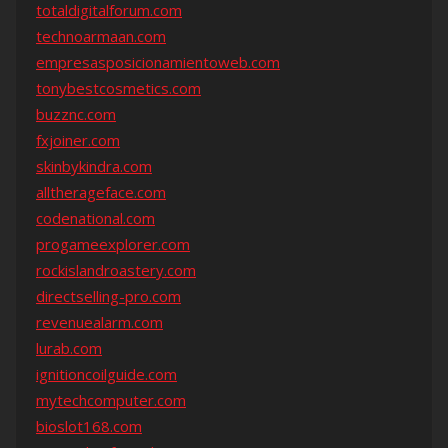
totaldigitalforum.com
technoarmaan.com
empresasposicionamientoweb.com
tonybestcosmetics.com
buzznc.com
fxjoiner.com
skinbykindra.com
alltherageface.com
codenational.com
progameexplorer.com
rockislandroastery.com
directselling-pro.com
revenuealarm.com
lurab.com
ignitioncoilguide.com
mytechcomputer.com
bioslot168.com