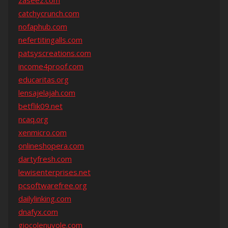
zaseez.com
catchycrunch.com
nofaphub.com
nefertitingalls.com
patsyscreations.com
income4proof.com
educaritas.org
lensajelajah.com
betflik09.net
ncaq.org
xenmicro.com
onlineshopera.com
dartyfresh.com
lewisenterprises.net
pcsoftwarefree.org
dailylinking.com
dnafyx.com
giocolenuvole.com