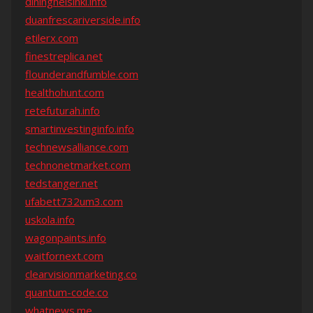
dininghelsinki.info
duanfrescariverside.info
etilerx.com
finestreplica.net
flounderandfumble.com
healthohunt.com
retefuturah.info
smartinvestinginfo.info
technewsalliance.com
technonetmarket.com
tedstanger.net
ufabett732um3.com
uskola.info
wagonpaints.info
waitfornext.com
clearvisionmarketing.co
quantum-code.co
whatnews.me