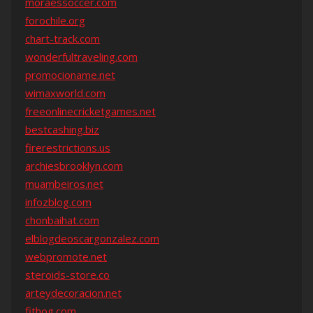
moraessoccer.com
forochile.org
chart-track.com
wonderfultraveling.com
promocioname.net
wimaxworld.com
freeonlinecricketgames.net
bestcashing.biz
firerestrictions.us
archiesbrooklyn.com
muambeiros.net
infozblog.com
chonbaihat.com
elblogdeoscargonzalez.com
webpromote.net
steroids-store.co
arteydecoracion.net
fithog.com