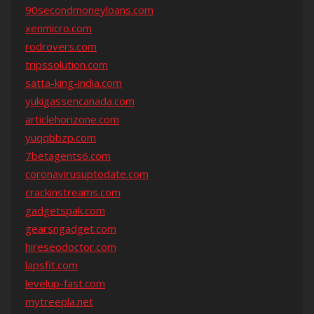
90secondmoneyloans.com
xenmicro.com
rodrovers.com
tripssolution.com
satta-king-india.com
yukigassencanada.com
articlehorizone.com
yuqqbbzp.com
7betagents6.com
coronavirusuptodate.com
crackinstreams.com
gadgetspak.com
gearsngadget.com
hireseodoctor.com
lapsfit.com
levelup-fast.com
mytreepla.net