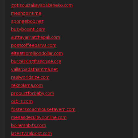
gotisouizakayabakeneko.com
meshpoint.me
spongebob.net
busyboxintl.com
auttayanratchapak.com
postcoffeebarva.com
elteatromilliondollar.com
burgerkingfranchise.org
vallarpadathamma.net
realworldsize.com
teknolama.com
productforbaby.com
orb-z.com
fosterscoachhousetavern.com
mesasdecultivoonline.com
boilersnbits.com
latestviralpost.com