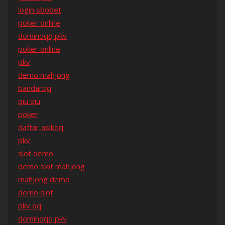
login sbobet
poker online
dominoqq pkv
poker online
pkv
demo mahjong
bandarqq
qiu qiu
poker
daftar asikqq
pkv
slot demo
demo slot mahjong
mahjong demo
demo slot
pkv qq
dominoqq pkv