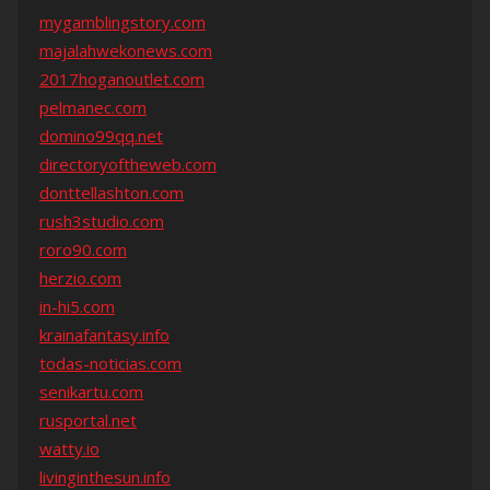
mygamblingstory.com
majalahwekonews.com
2017hoganoutlet.com
pelmanec.com
domino99qq.net
directoryoftheweb.com
donttellashton.com
rush3studio.com
roro90.com
herzio.com
in-hi5.com
krainafantasy.info
todas-noticias.com
senikartu.com
rusportal.net
watty.io
livinginthesun.info