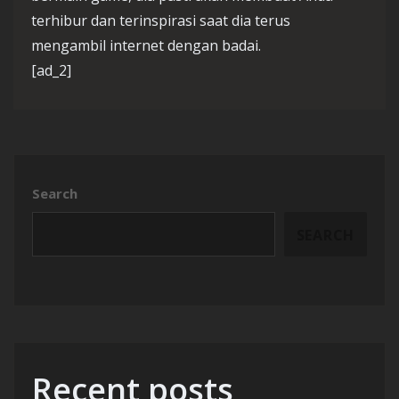
terhibur dan terinspirasi saat dia terus
mengambil internet dengan badai.
[ad_2]
Search
SEARCH
Recent posts