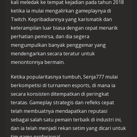
kali meledak ke tempat kejadian pada tahun 2018
ketika ia mulai mengalirkan gameplaynya di
Twitch. Kepribadiannya yang karismatik dan
keterampilan luar biasa dengan cepat menarik
perhatian pemirsa, dan dia segera
mengumpulkan banyak penggemar yang
mendengarkan secara teratur untuk
menontonnya bermain.
Ketika popularitasnya tumbuh, Senja777 mulai
berkompetisi di turnamen esports, di mana ia
secara konsisten ditempatkan di peringkat
teratas. Gameplay strategis dan refleks cepat
telah membuatnya mendapatkan reputasi
sebagai salah satu pemain terbaik di industri ini,
dan ia telah menjadi rekan setim yang dicari untuk
tim game profesional.