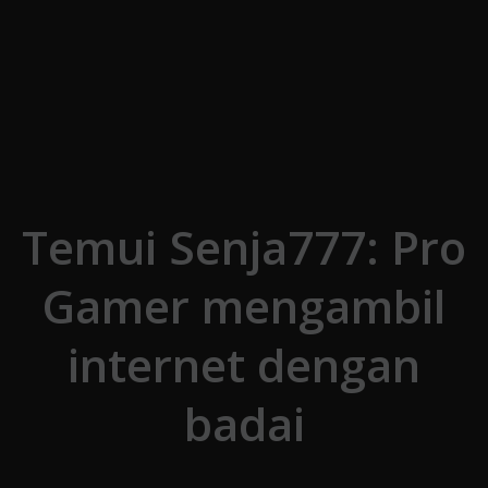
Skip to the content
Temui Senja777: Pro
Gamer mengambil
internet dengan
badai