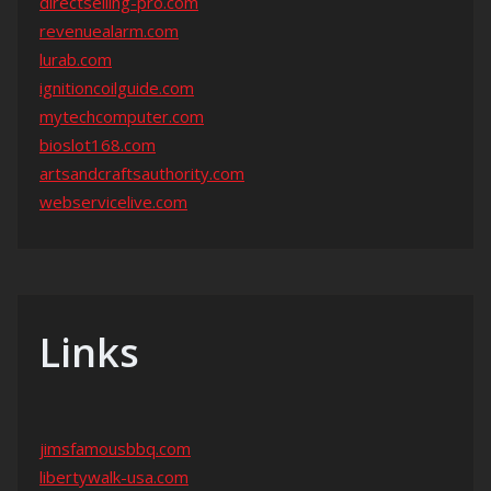
directselling-pro.com
revenuealarm.com
lurab.com
ignitioncoilguide.com
mytechcomputer.com
bioslot168.com
artsandcraftsauthority.com
webservicelive.com
Links
jimsfamousbbq.com
libertywalk-usa.com