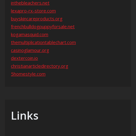
inthebleachers.net
lexapro-rx-store.com
buyskincareproducts.org
frenchbulldogpuppyforsale.net
kogamasquid.com
themultiplicationtablechart.com
casinoglamour.org
dextercoin.io
christianarticledirectory.org
5homestyle.com
Links