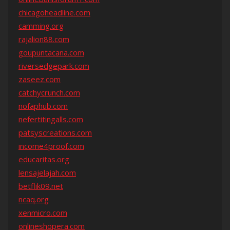
chicagoheadline.com
camming.org
rajalion88.com
goupuntacana.com
riversedgepark.com
zaseez.com
catchycrunch.com
nofaphub.com
nefertitingalls.com
patsyscreations.com
income4proof.com
educaritas.org
lensajelajah.com
betflik09.net
ncaq.org
xenmicro.com
onlineshopera.com