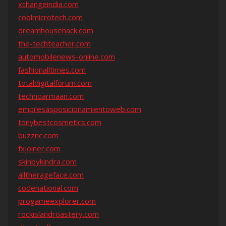
xchangeindia.com
coolmicrotech.com
dreamhousehack.com
the-techteacher.com
automobilenews-online.com
fashionalltimes.com
totaldigitalforum.com
technoarmaan.com
empresasposicionamientoweb.com
tonybestcosmetics.com
buzznc.com
fxjoiner.com
skinbykindra.com
alltherageface.com
codenational.com
progameexplorer.com
rockislandroastery.com