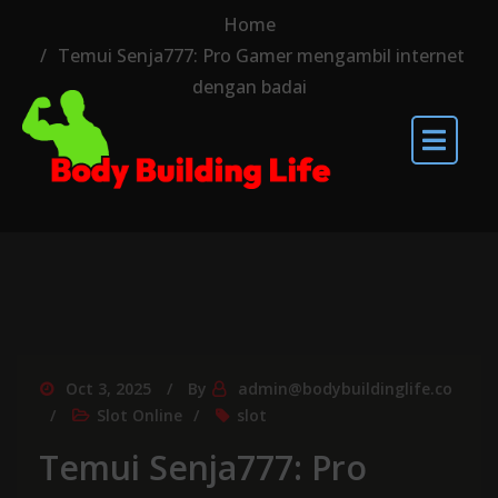
Home
Temui Senja777: Pro Gamer mengambil internet
dengan badai
Oct 3, 2025
By
admin@bodybuildinglife.co
Slot Online
slot
Temui Senja777: Pro