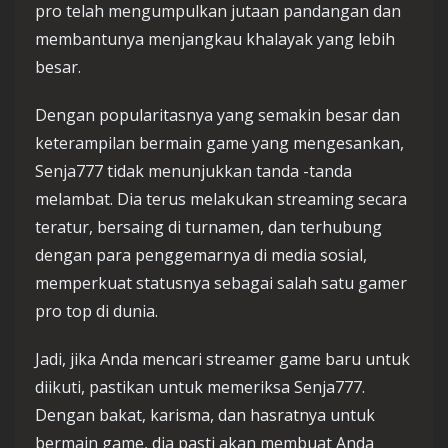
pro telah mengumpulkan jutaan pandangan dan
membantunya menjangkau khalayak yang lebih
besar.
Dengan popularitasnya yang semakin besar dan
keterampilan bermain game yang mengesankan,
Senja777 tidak menunjukkan tanda -tanda
melambat. Dia terus melakukan streaming secara
teratur, bersaing di turnamen, dan terhubung
dengan para penggemarnya di media sosial,
memperkuat statusnya sebagai salah satu gamer
pro top di dunia.
Jadi, jika Anda mencari streamer game baru untuk
diikuti, pastikan untuk memeriksa Senja777.
Dengan bakat, karisma, dan hasratnya untuk
bermain game, dia pasti akan membuat Anda