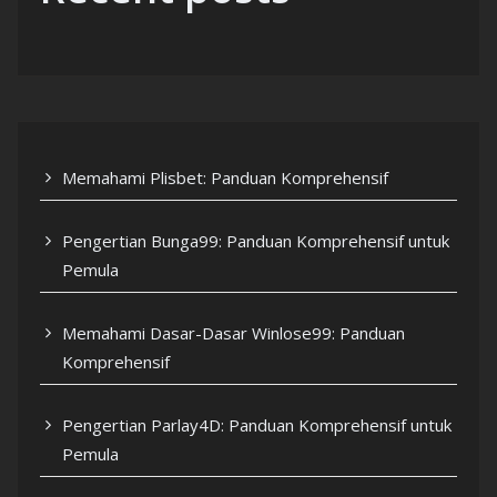
Memahami Plisbet: Panduan Komprehensif
Pengertian Bunga99: Panduan Komprehensif untuk
Pemula
Memahami Dasar-Dasar Winlose99: Panduan
Komprehensif
Pengertian Parlay4D: Panduan Komprehensif untuk
Pemula