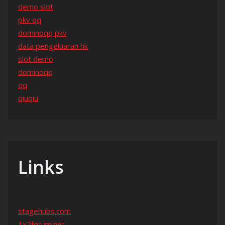
demo slot
pkv qq
dominoqq pkv
data pengeluaran hk
slot demo
dominoqq
qq
qiuqiu
Links
stagehubs.com
1x2forum.net