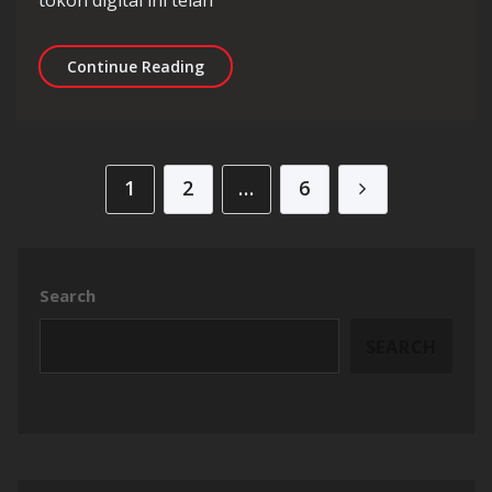
tokoh digital ini telah
Mengungkap Misteri Zeus711: Panda
Continue Reading
Posts pagination
1
2
…
6
Search
SEARCH