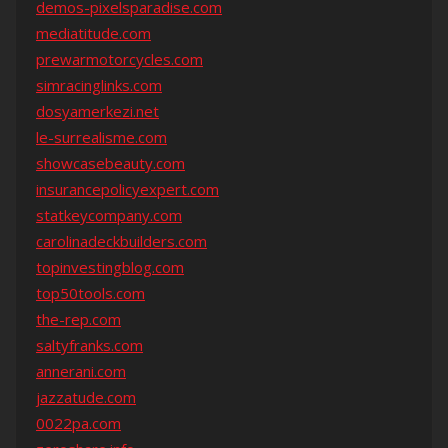
demos-pixelsparadise.com
mediatitude.com
prewarmotorcycles.com
simracinglinks.com
dosyamerkezi.net
le-surrealisme.com
showcasebeauty.com
insurancepolicyexpert.com
statkeycompany.com
carolinadeckbuilders.com
topinvestingblog.com
top50tools.com
the-rep.com
saltyfranks.com
annerani.com
jazzatude.com
0022pa.com