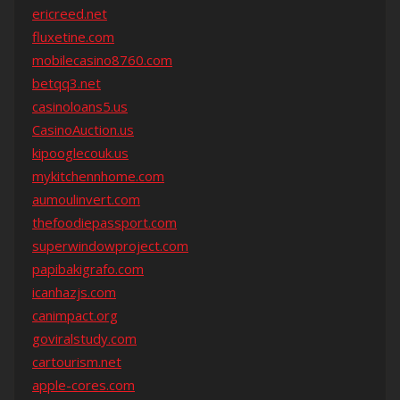
ericreed.net
fluxetine.com
mobilecasino8760.com
betqq3.net
casinoloans5.us
CasinoAuction.us
kipooglecouk.us
mykitchennhome.com
aumoulinvert.com
thefoodiepassport.com
superwindowproject.com
papibakigrafo.com
icanhazjs.com
canimpact.org
goviralstudy.com
cartourism.net
apple-cores.com