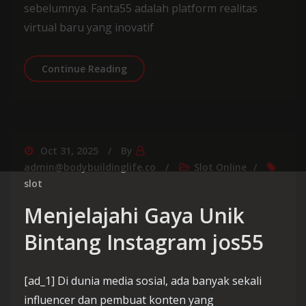
sebelumnya. Fanta55 adalah platform realitas
virtual baru yang inovatif
Fanta55: Masa Depan Game Realitas 
Continue Reading
Oct 31, 2025
By
admin@bodybuildinglife.co
Slot Online
slot
Menjelajahi Gaya Unik
Bintang Instagram jos55
[ad_1] Di dunia media sosial, ada banyak sekali
influencer dan pembuat konten yang