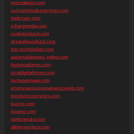
nybreakings.com
outstationcabsservices.com
thekrtagy.com
xchangeindia.com
coolmicrotech.com
dreamhousehack.com
the-techteacher.com
automobilenews-online.com
fashionalltimes.com
totaldigitalforum.com
technoarmaan.com
empresasposicionamientoweb.com
tonybestcosmetics.com
buzznc.com
fxjoiner.com
skinbykindra.com
alltherageface.com