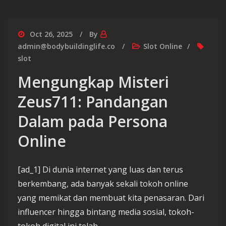
Oct 26, 2025
By
admin@bodybuildinglife.co
Slot Online
slot
Mengungkap Misteri
Zeus711: Pandangan
Dalam pada Persona
Online
[ad_1] Di dunia internet yang luas dan terus
berkembang, ada banyak sekali tokoh online
yang memikat dan membuat kita penasaran. Dari
influencer hingga bintang media sosial, tokoh-