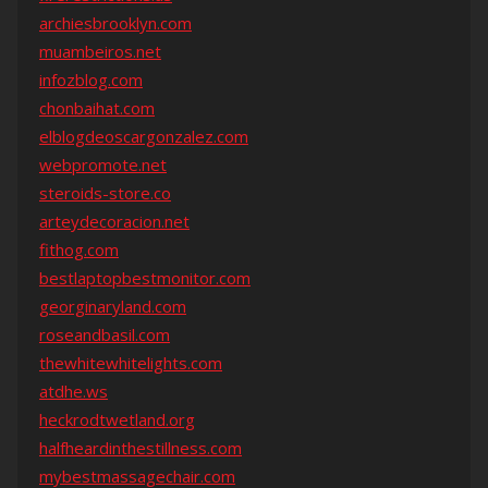
archiesbrooklyn.com
muambeiros.net
infozblog.com
chonbaihat.com
elblogdeoscargonzalez.com
webpromote.net
steroids-store.co
arteydecoracion.net
fithog.com
bestlaptopbestmonitor.com
georginaryland.com
roseandbasil.com
thewhitewhitelights.com
atdhe.ws
heckrodtwetland.org
halfheardinthestillness.com
mybestmassagechair.com