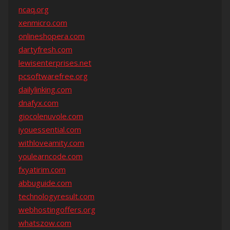
ncaq.org
xenmicro.com
onlineshopera.com
dartyfresh.com
lewisenterprises.net
pcsoftwarefree.org
dailylinking.com
dnafyx.com
giocolenuvole.com
iyouessential.com
withloveamity.com
youlearncode.com
fxyatirim.com
abbuguide.com
technologyresult.com
webhostingoffers.org
whatszow.com