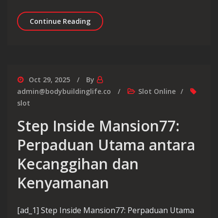
Melepaskan Kekuatan Pembelajaran 
Continue Reading
Oct 29, 2025
By
admin@bodybuildinglife.co
Slot Online
slot
Step Inside Mansion77:
Perpaduan Utama antara
Kecanggihan dan
Kenyamanan
[ad_1] Step Inside Mansion77: Perpaduan Utama