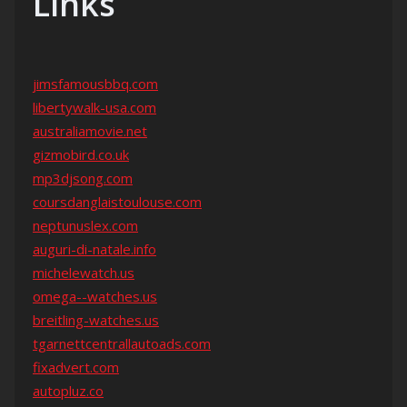
Links
jimsfamousbbq.com
libertywalk-usa.com
australiamovie.net
gizmobird.co.uk
mp3djsong.com
coursdanglaistoulouse.com
neptunuslex.com
auguri-di-natale.info
michelewatch.us
omega--watches.us
breitling-watches.us
tgarnettcentrallautoads.com
fixadvert.com
autopluz.co