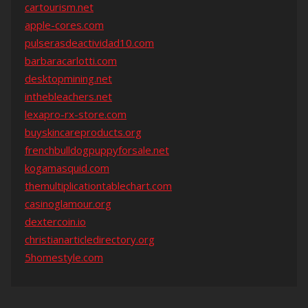
cartourism.net
apple-cores.com
pulserasdeactividad10.com
barbaracarlotti.com
desktopmining.net
inthebleachers.net
lexapro-rx-store.com
buyskincareproducts.org
frenchbulldogpuppyforsale.net
kogamasquid.com
themultiplicationtablechart.com
casinoglamour.org
dextercoin.io
christianarticledirectory.org
5homestyle.com