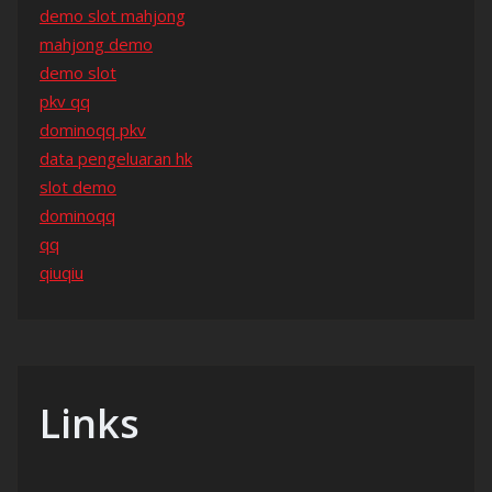
demo slot mahjong
mahjong demo
demo slot
pkv qq
dominoqq pkv
data pengeluaran hk
slot demo
dominoqq
qq
qiuqiu
Links