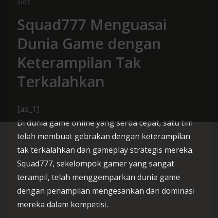
slot
Squad777 Menguasai
Dunia Game dengan
Keterampilan Tak
Terkalahkan
[ad_1]
Di dunia game online yang serba cepat, satu tim
telah membuat gebrakan dengan keterampilan
tak terkalahkan dan gameplay strategis mereka.
Squad777, sekelompok gamer yang sangat
terampil, telah menggemparkan dunia game
dengan penampilan mengesankan dan dominasi
mereka dalam kompetisi.