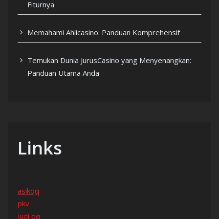
Fiturnya
Memahami Ahlicasino: Panduan Komprehensif
Temukan Dunia JurusCasino yang Menyenangkan:
Panduan Utama Anda
Links
asikqq
pkv
judi qq