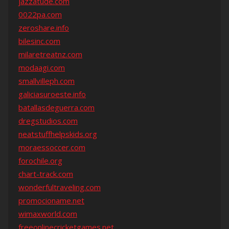
jazzatude.com
0022pa.com
zeroshare.info
bilesinc.com
milaretreatnz.com
modaagi.com
smallvilleph.com
galiciasuroeste.info
batallasdeguerra.com
dregstudios.com
neatstuffhelpskids.org
moraessoccer.com
forochile.org
chart-track.com
wonderfultraveling.com
promocioname.net
wimaxworld.com
freeonlinecricketgames.net