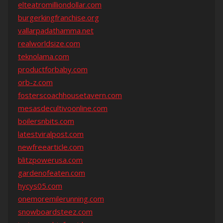
elteatromilliondollar.com
burgerkingfranchise.org
vallarpadathamma.net
realworldsize.com
teknolama.com
productforbaby.com
orb-z.com
fosterscoachhousetavern.com
mesasdecultivoonline.com
boilersnbits.com
latestviralpost.com
newfreearticle.com
blitzpowerusa.com
gardenofeaten.com
hycys05.com
onemoremilerunning.com
snowboardsteez.com