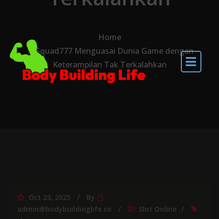
Home
Squad777 Menguasai Dunia Game dengan
Keterampilan Tak Terkalahkan
Oct 23, 2025
By
admin@bodybuildinglife.co
Slot Online