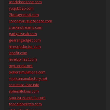
articlehorizone.com
yuqqbbzp.com
7betagents6.com
coronavirusuptodate.com
crackinstreams.com
gadgetspak.com
gearsngadget.com
hireseodoctor.com
lapsfit.com
levelup-fast.com
mytreepla.net
pokersimulations.com
replicamanufactory.net
rezultate-loto.info
splendifulous.com
sportsrecords4u.com
topceleberites.com