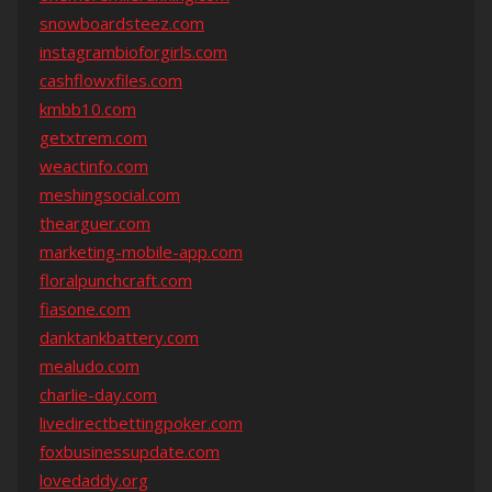
snowboardsteez.com
instagrambioforgirls.com
cashflowxfiles.com
kmbb10.com
getxtrem.com
weactinfo.com
meshingsocial.com
thearguer.com
marketing-mobile-app.com
floralpunchcraft.com
fiasone.com
danktankbattery.com
mealudo.com
charlie-day.com
livedirectbettingpoker.com
foxbusinessupdate.com
lovedaddy.org