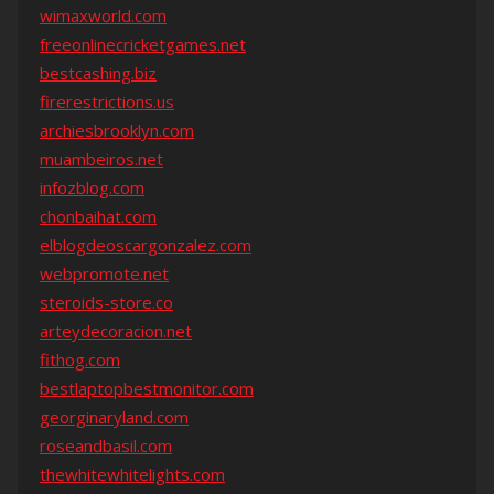
wimaxworld.com
freeonlinecricketgames.net
bestcashing.biz
firerestrictions.us
archiesbrooklyn.com
muambeiros.net
infozblog.com
chonbaihat.com
elblogdeoscargonzalez.com
webpromote.net
steroids-store.co
arteydecoracion.net
fithog.com
bestlaptopbestmonitor.com
georginaryland.com
roseandbasil.com
thewhitewhitelights.com