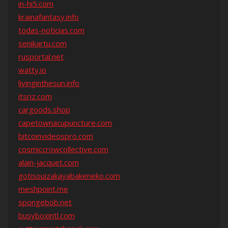
in-hi5.com
krainafantasy.info
todas-noticias.com
senikartu.com
rusportal.net
watty.io
livinginthesun.info
itsriz.com
cargoods.shop
capetownacupuncture.com
bitcoinvideospro.com
cosmiccrowcollective.com
alain-jacquet.com
gotisouizakayabakeneko.com
meshpoint.me
spongebob.net
busyboxintl.com