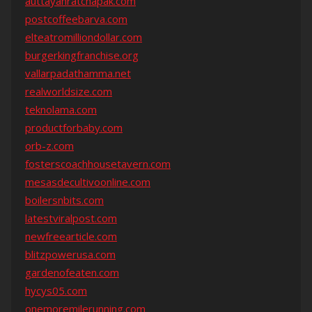
auttayanratchapak.com
postcoffeebarva.com
elteatromilliondollar.com
burgerkingfranchise.org
vallarpadathamma.net
realworldsize.com
teknolama.com
productforbaby.com
orb-z.com
fosterscoachhousetavern.com
mesasdecultivoonline.com
boilersnbits.com
latestviralpost.com
newfreearticle.com
blitzpowerusa.com
gardenofeaten.com
hycys05.com
onemoremilerunning.com