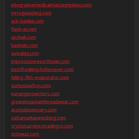
integrativemedicalmassageplano.com
mrrugwashing.com
acb-bankia.com
flash-es.net
upshak.com
backsilo.com
siviralqq.com
impressionresorthoian.com
bestfreakingclothesever.com
falling-film-evaporator.com
sumuslawfirm.com
nursingprowriters.com
greenmountainthreadwear.com
acutedispensary.com
sattamatkanewsblog.com
cryptocurrencytradingcn.com
totowaz.com