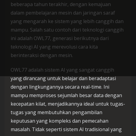
beberapa tahun terakhir, dengan kemajuan
dalam pembelajaran mesin dan jaringan saraf
yang mengarah ke sistem yang lebih canggih dan
mampu. Salah satu contoh dari teknologi canggih
ini adalah OWL77, generasi berikutnya dari
teknologi AI yang merevolusi cara kita
berinteraksi dengan mesin.
OWL77 adalah sistem AI yang sangat canggih
yang dirancang untuk belajar dan beradaptasi
dengan lingkungannya secara real-time. Ini
mampu memproses sejumlah besar data dengan
kecepatan kilat, menjadikannya ideal untuk tugas-
tugas yang membutuhkan pengambilan
keputusan yang kompleks dan pemecahan
masalah. Tidak seperti sistem AI tradisional yang