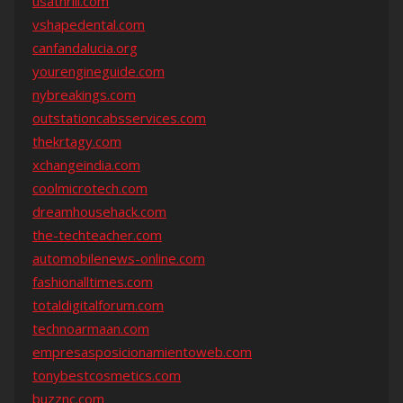
usathrill.com
vshapedental.com
canfandalucia.org
yourengineguide.com
nybreakings.com
outstationcabsservices.com
thekrtagy.com
xchangeindia.com
coolmicrotech.com
dreamhousehack.com
the-techteacher.com
automobilenews-online.com
fashionalltimes.com
totaldigitalforum.com
technoarmaan.com
empresasposicionamientoweb.com
tonybestcosmetics.com
buzznc.com