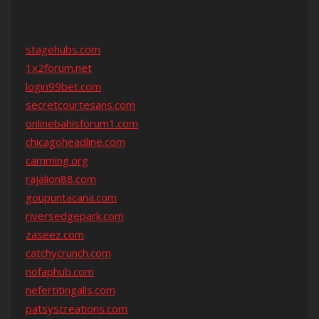
stagehubs.com
1x2forum.net
login99bet.com
secretcourtesans.com
onlinebahisforum1.com
chicagoheadline.com
camming.org
rajalion88.com
goupuntacana.com
riversedgepark.com
zaseez.com
catchycrunch.com
nofaphub.com
nefertitingalls.com
patsyscreations.com