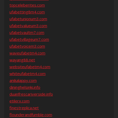
topceleberites.com
ufabetting8m4.com
ufabetunionum3.com
ufabetvalueum3.com
ufabetvaultm7.com
ufabetvillageum7.com
ufabetvoicem3.com
waveufabetm4.com
wayang88.net
websiteufabetm4.com
whiteufabetm4.com
anikalappy.com
dininghelsinki.info
duanfrescariverside.info
etilerx.com
finestreplica.net
flounderandfumble.com