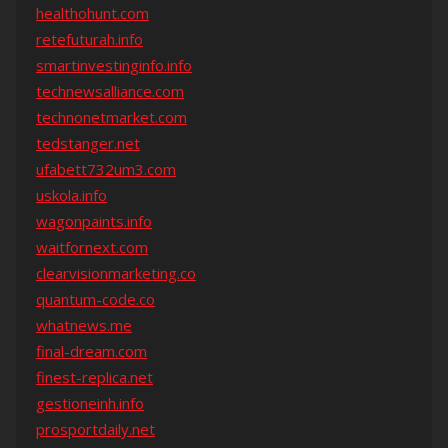
healthohunt.com
retefuturah.info
smartinvestinginfo.info
technewsalliance.com
technonetmarket.com
tedstanger.net
ufabett732um3.com
uskola.info
wagonpaints.info
waitfornext.com
clearvisionmarketing.co
quantum-code.co
whatnews.me
final-dream.com
finest-replica.net
gestioneinh.info
prosportdaily.net