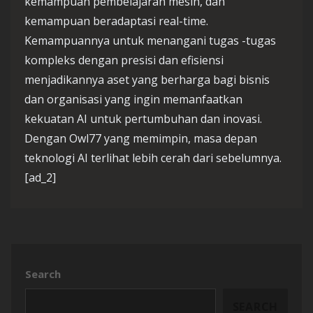
kemampuan pembelajaran mesin, dan
kemampuan beradaptasi real-time.
Kemampuannya untuk menangani tugas -tugas
kompleks dengan presisi dan efisiensi
menjadikannya aset yang berharga bagi bisnis
dan organisasi yang ingin memanfaatkan
kekuatan AI untuk pertumbuhan dan inovasi.
Dengan Owl77 yang memimpin, masa depan
teknologi AI terlihat lebih cerah dari sebelumnya.
[ad_2]
Search
SEARCH