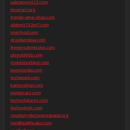
salesinvest22.com
teseract.org
trendy-ama-shop.com
ufabett732m7.com
visiofood.com
droidwindow.com
freeprsubmission.com
ufagold666.com
myinteriorblog.com
bnewsindia.com
techiepick.com
bamzyshop.com
pondycars.com
techonfutures.com
techoologic.com
raspberryketonescanada.org
medihealthrules.com