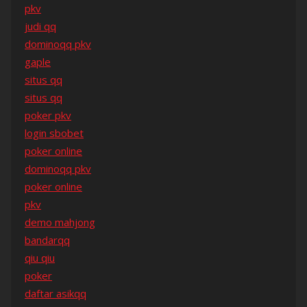
pkv
judi qq
dominoqq pkv
gaple
situs qq
situs qq
poker pkv
login sbobet
poker online
dominoqq pkv
poker online
pkv
demo mahjong
bandarqq
qiu qiu
poker
daftar asikqq