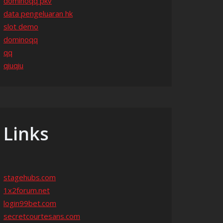
dominoqq pkv
data pengeluaran hk
slot demo
dominoqq
qq
qiuqiu
Links
stagehubs.com
1x2forum.net
login99bet.com
secretcourtesans.com