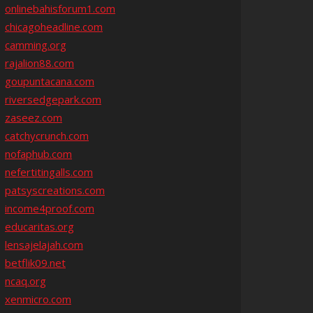
onlinebahisforum1.com
chicagoheadline.com
camming.org
rajalion88.com
goupuntacana.com
riversedgepark.com
zaseez.com
catchycrunch.com
nofaphub.com
nefertitingalls.com
patsyscreations.com
income4proof.com
educaritas.org
lensajelajah.com
betflik09.net
ncaq.org
xenmicro.com