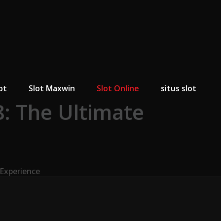
ot
Slot Maxwin
Slot Online
situs slot
: The Ultimate
Experience