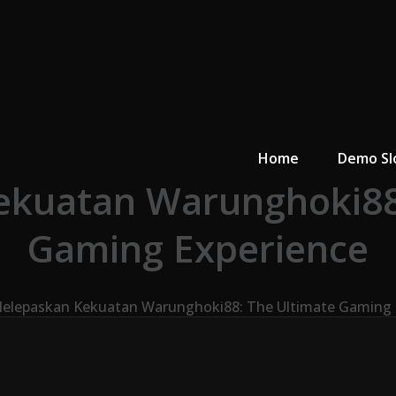
Primary Menu
Home
Demo Sl
kuatan Warunghoki88
Gaming Experience
elepaskan Kekuatan Warunghoki88: The Ultimate Gaming 