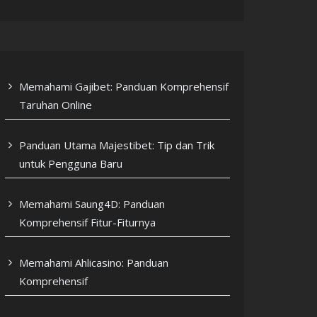
Memahami Gajibet: Panduan Komprehensif
Taruhan Online
Panduan Utama Majestibet: Tip dan Trik
untuk Pengguna Baru
Memahami Saung4D: Panduan
Komprehensif Fitur-Fiturnya
Memahami Ahlicasino: Panduan
Komprehensif