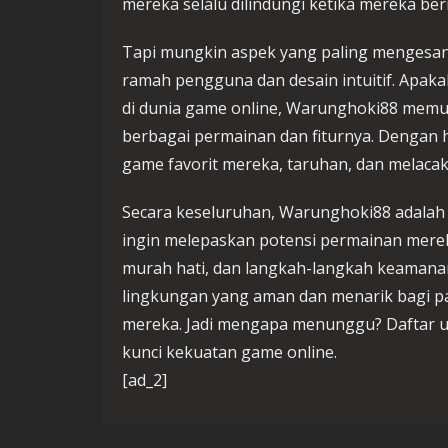
mereka selalu dilindungi ketika mereka be
Tapi mungkin aspek yang paling mengesa
ramah pengguna dan desain intuitif. Apa
di dunia game online, Warunghoki88 memu
berbagai permainan dan fiturnya. Dengan 
game favorit mereka, taruhan, dan mela
Secara keseluruhan, Warunghoki88 adalah
ingin melepaskan potensi permainan mer
murah hati, dan langkah-langkah keaman
lingkungan yang aman dan menarik bagi p
mereka. Jadi mengapa menunggu? Daftar u
kunci kekuatan game online.
[ad_2]