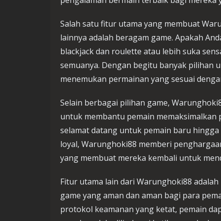
pengalaman bermain terbaik bagi mereka 
Salah satu fitur utama yang membuat Waru
lainnya adalah beragam game. Apakah Anda
blackjack dan roulette atau lebih suka sen
semuanya. Dengan begitu banyak pilihan u
menemukan permainan yang sesuai dengan 
Selain berbagai pilihan game, Warunghok
untuk membantu pemain memaksimalkan p
selamat datang untuk pemain baru hingga
loyal, Warunghoki88 memberi penghargaan
yang membuat mereka kembali untuk mend
Fitur utama lain dari Warunghoki88 adal
game yang aman dan aman bagi para pemai
protokol keamanan yang ketat, pemain dap