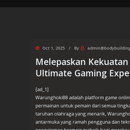
Oct 1, 2025
By
admin@bodybuildingl
Melepaskan Kekuatan
Ultimate Gaming Expe
[ad_1]
Warunghoki88 adalah platform game onlin
permainan untuk pemain dari semua tingka
taruhan olahraga yang menarik, Warungho
antarmuka yang ramah pengguna dan tekn