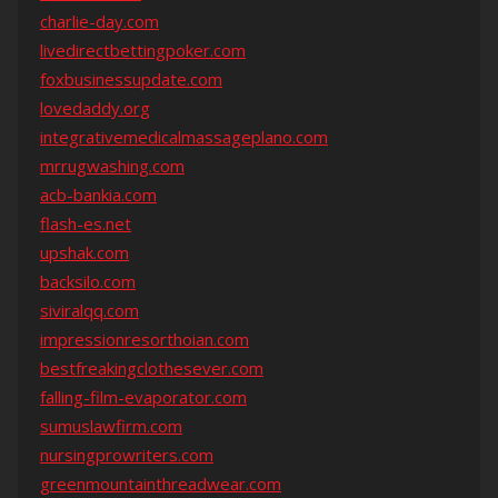
charlie-day.com
livedirectbettingpoker.com
foxbusinessupdate.com
lovedaddy.org
integrativemedicalmassageplano.com
mrrugwashing.com
acb-bankia.com
flash-es.net
upshak.com
backsilo.com
siviralqq.com
impressionresorthoian.com
bestfreakingclothesever.com
falling-film-evaporator.com
sumuslawfirm.com
nursingprowriters.com
greenmountainthreadwear.com