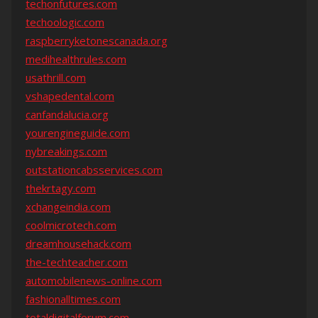
techonfutures.com
techoologic.com
raspberryketonescanada.org
medihealthrules.com
usathrill.com
vshapedental.com
canfandalucia.org
yourengineguide.com
nybreakings.com
outstationcabsservices.com
thekrtagy.com
xchangeindia.com
coolmicrotech.com
dreamhousehack.com
the-techteacher.com
automobilenews-online.com
fashionalltimes.com
totaldigitalforum.com