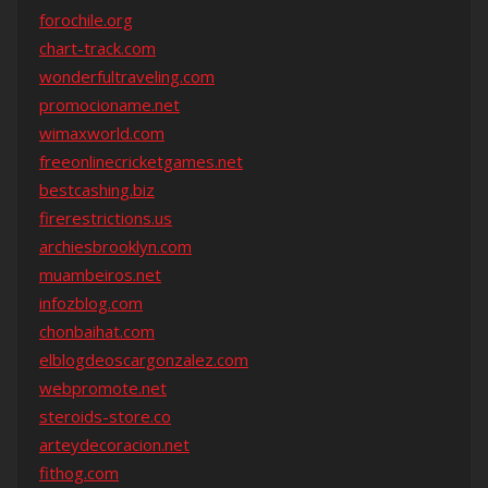
forochile.org
chart-track.com
wonderfultraveling.com
promocioname.net
wimaxworld.com
freeonlinecricketgames.net
bestcashing.biz
firerestrictions.us
archiesbrooklyn.com
muambeiros.net
infozblog.com
chonbaihat.com
elblogdeoscargonzalez.com
webpromote.net
steroids-store.co
arteydecoracion.net
fithog.com