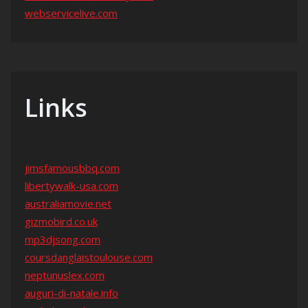
webservicelive.com
Links
jimsfamousbbq.com
libertywalk-usa.com
australiamovie.net
gizmobird.co.uk
mp3djsong.com
coursdanglaistoulouse.com
neptunuslex.com
auguri-di-natale.info