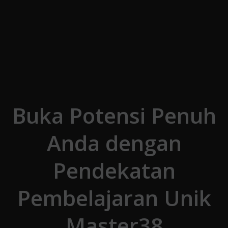
Skip to the content
Buka Potensi Penuh
Anda dengan
Pendekatan
Pembelajaran Unik
Master38