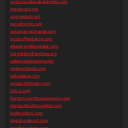
gotisouizakayabakeneko.com
meshpoint.me
spongebob.net
busyboxintl.com
auttayanratchapak.com
postcoffeebarva.com
elteatromilliondollar.com
burgerkingfranchise.org
vallarpadathamma.net
realworldsize.com
teknolama.com
productforbaby.com
orb-z.com
fosterscoachhousetavern.com
mesasdecultivoonline.com
boilersnbits.com
latestviralpost.com
newfreearticle.com