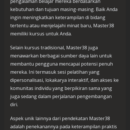
pengalaman belajar mereka berdasarkan
kebutuhan dan tujuan masing-masing. Baik Anda
ingin meningkatkan keterampilan di bidang
tertentu atau menjelajahi minat baru, Master38
memiliki kursus untuk Anda.
Selain kursus tradisional, Master38 juga
menawarkan berbagai sumber daya lain untuk
membantu pengguna mencapai potensi penuh
mereka. Ini termasuk sesi pelatihan yang
dipersonalisasi, lokakarya interaktif, dan akses ke
komunitas individu yang berpikiran sama yang
juga sedang dalam perjalanan pengembangan
diri.
Aspek unik lainnya dari pendekatan Master38
adalah penekanannya pada keterampilan praktis