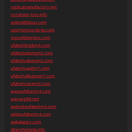
replicamanufactory.net
rezultate-loto.info
splendifulous.com
sportsrecords4u.com
topceleberites.com
ufabetting8m4.com
ufabetunionum3.com
ufabetvalueum3.com
ufabetvaultm7.com
ufabetvillageum7.com
ufabetvoicem3.com
waveufabetm4.com
wayang88.net
websiteufabetm4.com
whiteufabetm4.com
anikalappy.com
dininghelsinki.info