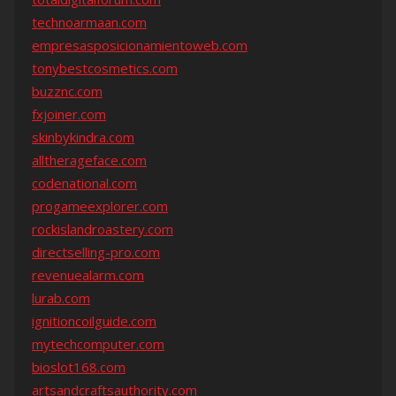
technoarmaan.com
empresasposicionamientoweb.com
tonybestcosmetics.com
buzznc.com
fxjoiner.com
skinbykindra.com
alltherageface.com
codenational.com
progameexplorer.com
rockislandroastery.com
directselling-pro.com
revenuealarm.com
lurab.com
ignitioncoilguide.com
mytechcomputer.com
bioslot168.com
artsandcraftsauthority.com