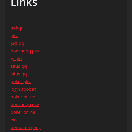
Links
asikqq
pkv
judi qq
dominoqq pkv
gaple
situs qq
situs qq
poker pkv
login sbobet
poker online
dominoqq pkv
poker online
pkv
demo mahjong