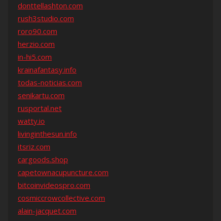
donttellashton.com
rush3studio.com
roro90.com
herzio.com
in-hi5.com
krainafantasy.info
todas-noticias.com
senikartu.com
rusportal.net
watty.io
livinginthesun.info
itsriz.com
cargoods.shop
capetownacupuncture.com
bitcoinvideospro.com
cosmiccrowcollective.com
alain-jacquet.com