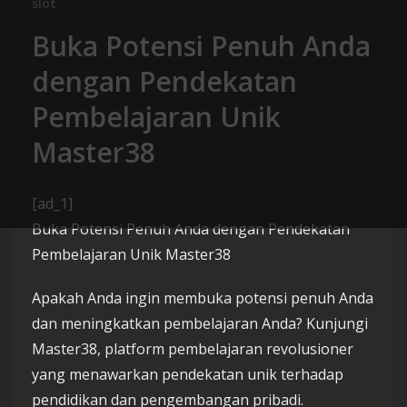
slot
Buka Potensi Penuh Anda
dengan Pendekatan
Pembelajaran Unik
Master38
[ad_1]
Buka Potensi Penuh Anda dengan Pendekatan
Pembelajaran Unik Master38
Apakah Anda ingin membuka potensi penuh Anda
dan meningkatkan pembelajaran Anda? Kunjungi
Master38, platform pembelajaran revolusioner
yang menawarkan pendekatan unik terhadap
pendidikan dan pengembangan pribadi.