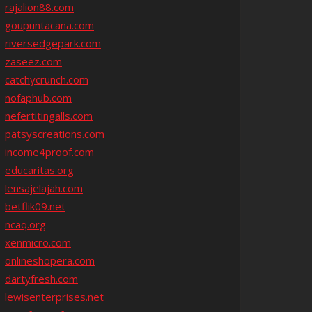
rajalion88.com
goupuntacana.com
riversedgepark.com
zaseez.com
catchycrunch.com
nofaphub.com
nefertitingalls.com
patsyscreations.com
income4proof.com
educaritas.org
lensajelajah.com
betflik09.net
ncaq.org
xenmicro.com
onlineshopera.com
dartyfresh.com
lewisenterprises.net