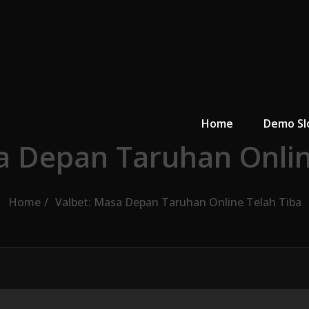
Primary Menu
Home
Demo Sl
a Depan Taruhan Onlin
Home
Valbet: Masa Depan Taruhan Online Telah Tiba