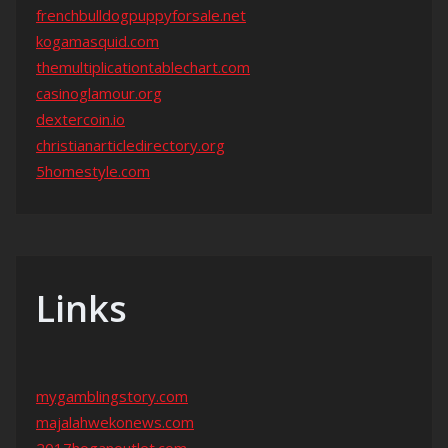
frenchbulldogpuppyforsale.net
kogamasquid.com
themultiplicationtablechart.com
casinoglamour.org
dextercoin.io
christianarticledirectory.org
5homestyle.com
Links
mygamblingstory.com
majalahwekonews.com