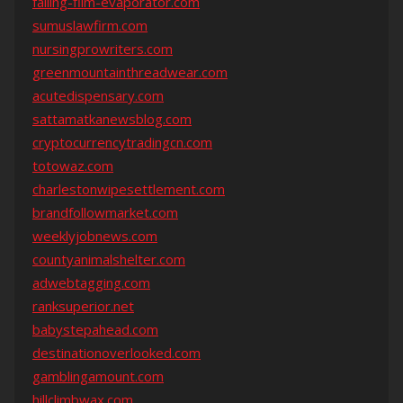
falling-film-evaporator.com
sumuslawfirm.com
nursingprowriters.com
greenmountainthreadwear.com
acutedispensary.com
sattamatkanewsblog.com
cryptocurrencytradingcn.com
totowaz.com
charlestonwipesettlement.com
brandfollowmarket.com
weeklyjobnews.com
countyanimalshelter.com
adwebtagging.com
ranksuperior.net
babystepahead.com
destinationoverlooked.com
gamblingamount.com
hillclimbwax.com