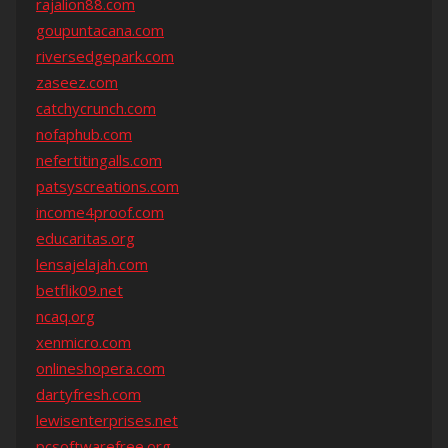
rajalion88.com
goupuntacana.com
riversedgepark.com
zaseez.com
catchycrunch.com
nofaphub.com
nefertitingalls.com
patsyscreations.com
income4proof.com
educaritas.org
lensajelajah.com
betflik09.net
ncaq.org
xenmicro.com
onlineshopera.com
dartyfresh.com
lewisenterprises.net
pcsoftwarefree.org