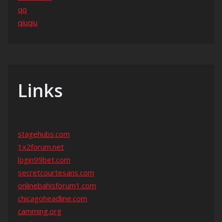
qq
qiuqiu
Links
stagehubs.com
1x2forum.net
login99bet.com
secretcourtesans.com
onlinebahisforum1.com
chicagoheadline.com
camming.org