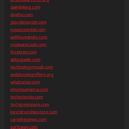
dailylinking.com
dnafyx.com
giocolenuvole.com
iyouessential.com
withloveamity.com
youlearncode.com
fxyatirim.com
abbuguide.com
technologyresult.com
webhostingoffers.org
whatszow.com
ehomeamerca.com
techintendo.com
techgreenpure.com
bestdropshipstore.com
cartelreviews.com
surfsway.com