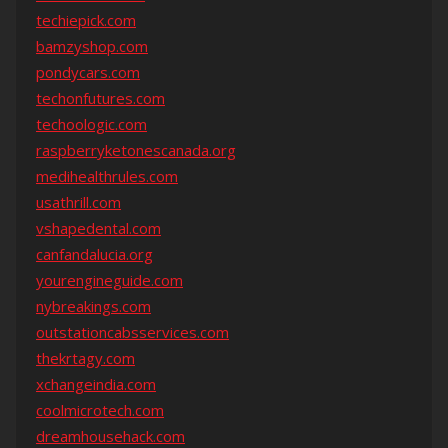
techiepick.com
bamzyshop.com
pondycars.com
techonfutures.com
techoologic.com
raspberryketonescanada.org
medihealthrules.com
usathrill.com
vshapedental.com
canfandalucia.org
yourengineguide.com
nybreakings.com
outstationcabsservices.com
thekrtagy.com
xchangeindia.com
coolmicrotech.com
dreamhousehack.com