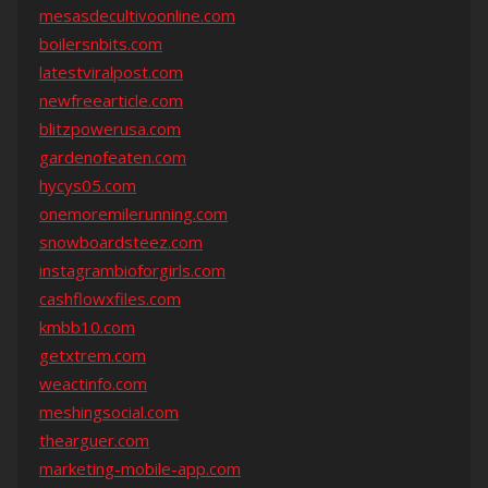
mesasdecultivoonline.com
boilersnbits.com
latestviralpost.com
newfreearticle.com
blitzpowerusa.com
gardenofeaten.com
hycys05.com
onemoremilerunning.com
snowboardsteez.com
instagrambioforgirls.com
cashflowxfiles.com
kmbb10.com
getxtrem.com
weactinfo.com
meshingsocial.com
thearguer.com
marketing-mobile-app.com