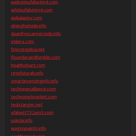
websiteufabetm4.com
whiteufabetm4.com
anikalappy.com
dininghelsinki.info
duanfrescariverside.info
etilerx.com
finestreplica.net
flounderandfumble.com
healthohunt.com
retefuturah.info
smartinvestinginfo.info
technewsalliance.com
technonetmarket.com
tedstanger.net
ufabett732um3.com
uskola.info
wagonpaints.info