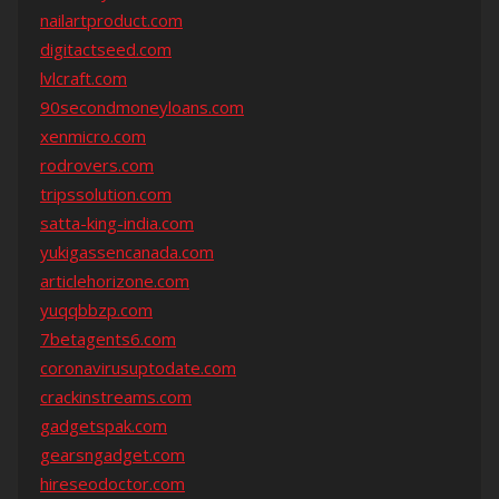
nailartproduct.com
digitactseed.com
lvlcraft.com
90secondmoneyloans.com
xenmicro.com
rodrovers.com
tripssolution.com
satta-king-india.com
yukigassencanada.com
articlehorizone.com
yuqqbbzp.com
7betagents6.com
coronavirusuptodate.com
crackinstreams.com
gadgetspak.com
gearsngadget.com
hireseodoctor.com