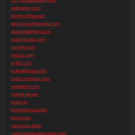
2017hoganoutlet.com
pelmanec.com
domino99qq.net
directoryoftheweb.com
donttellashton.com
rush3studio.com
roro90.com
herzio.com
in-hi5.com
krainafantasy.info
todas-noticias.com
senikartu.com
rusportal.net
watty.io
livinginthesun.info
itsriz.com
cargoods.shop
capetownacupuncture.com