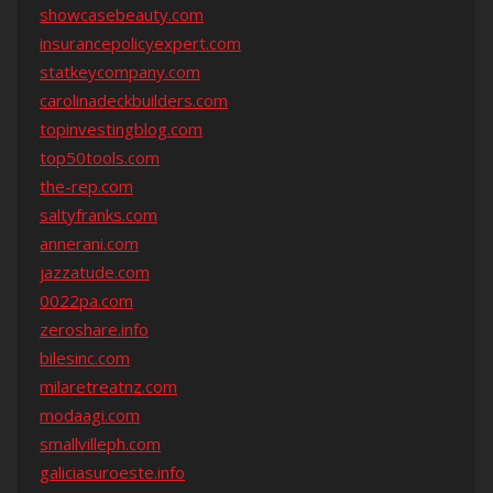
showcasebeauty.com
insurancepolicyexpert.com
statkeycompany.com
carolinadeckbuilders.com
topinvestingblog.com
top50tools.com
the-rep.com
saltyfranks.com
annerani.com
jazzatude.com
0022pa.com
zeroshare.info
bilesinc.com
milaretreatnz.com
modaagi.com
smallvilleph.com
galiciasuroeste.info