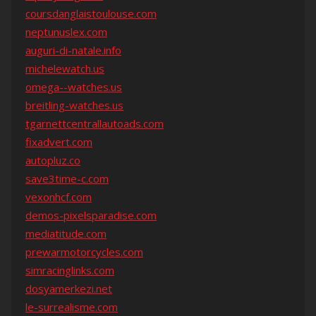
coursdanglaistoulouse.com
neptunuslex.com
auguri-di-natale.info
michelewatch.us
omega--watches.us
breitling-watches.us
tgarnettcentrallautoads.com
fixadvert.com
autopluz.co
save3time-c.com
vexonhcf.com
demos-pixelsparadise.com
mediatitude.com
prewarmotorcycles.com
simracinglinks.com
dosyamerkezi.net
le-surrealisme.com