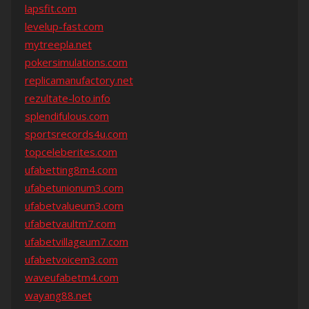
lapsfit.com
levelup-fast.com
mytreepla.net
pokersimulations.com
replicamanufactory.net
rezultate-loto.info
splendifulous.com
sportsrecords4u.com
topceleberites.com
ufabetting8m4.com
ufabetunionum3.com
ufabetvalueum3.com
ufabetvaultm7.com
ufabetvillageum7.com
ufabetvoicem3.com
waveufabetm4.com
wayang88.net