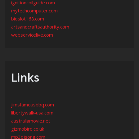
ignitioncoilguide.com
mytechcomputer.com
bioslot168.com
artsandcraftsauthority.com
webservicelive.com
Links
jimsfamousbbq.com
libertywalk-usa.com
australiamovie.net
gizmobird.co.uk
mp3djsong.com