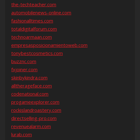
the-techteacher.com
automobilenews-online.com
fashionalltimes.com
totaldigitalforum.com
technoarmaan.com
empresasposicionamientoweb.com
tonybestcosmetics.com
buzznc.com
fxjoiner.com
skinbykindra.com
alltherageface.com
codenational.com
progameexplorer.com
rockislandroastery.com
directselling-pro.com
revenuealarm.com
lurab.com