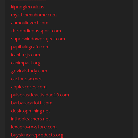
kipooglecouk.us
mykitchennhome.com
aumoulinvert.com
thefoodiepassport.com
superwindowproject.com
papibakigrafo.com
icanhazjs.com
canimpact.org
goviralstudy.com
cartourism.net
apple-cores.com
pulserasdeactividad10.com
barbaracarlotti.com
desktopmining.net
inthebleachers.net
lexapro-rx-store.com
buyskincareproducts.org