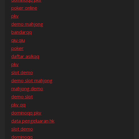
poker online
pkv
demo mahjong
bandarqq
qiu qiu
poker
daftar asikqq
pkv
slot demo
demo slot mahjong
mahjong demo
demo slot
pkv qq
dominoqq pkv
data pengeluaran hk
slot demo
dominoqq