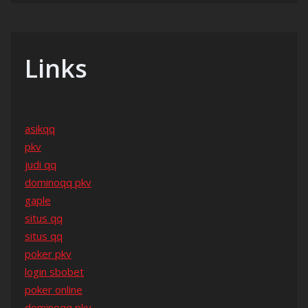
Links
asikqq
pkv
judi qq
dominoqq pkv
gaple
situs qq
situs qq
poker pkv
login sbobet
poker online
dominoqq pkv