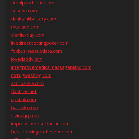
floralpunchcraft.com
fiasone.com
danktankbattery.com
mealudo.com
charlie-day.com
livedirectbettingpoker.com
foxbusinessupdate.com
lovedaddy.org
integrativemedicalmassageplano.com
mrrugwashing.com
acb-bankia.com
flash-es.net
upshak.com
backsilo.com
siviralqq.com
impressionresorthoian.com
bestfreakingclothesever.com