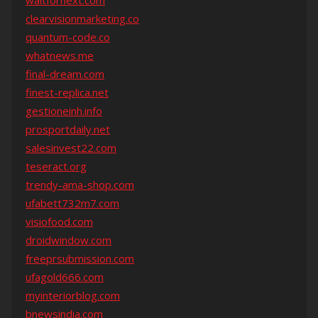
waitfornext.com
clearvisionmarketing.co
quantum-code.co
whatnews.me
final-dream.com
finest-replica.net
gestioneinh.info
prosportdaily.net
salesinvest22.com
teseract.org
trendy-ama-shop.com
ufabett732m7.com
visiofood.com
droidwindow.com
freeprsubmission.com
ufagold666.com
myinteriorblog.com
bnewsindia.com