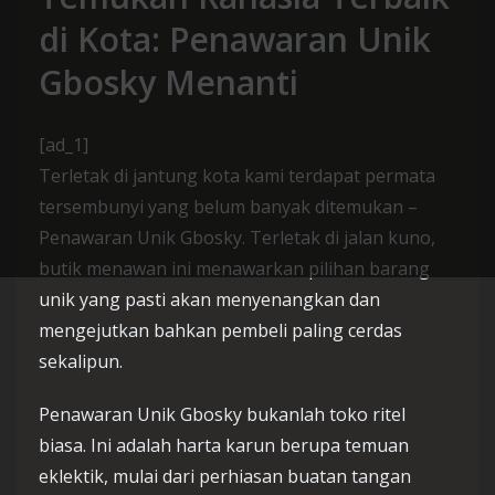
di Kota: Penawaran Unik
Gbosky Menanti
[ad_1]
Terletak di jantung kota kami terdapat permata
tersembunyi yang belum banyak ditemukan –
Penawaran Unik Gbosky. Terletak di jalan kuno,
butik menawan ini menawarkan pilihan barang
unik yang pasti akan menyenangkan dan
mengejutkan bahkan pembeli paling cerdas
sekalipun.
Penawaran Unik Gbosky bukanlah toko ritel
biasa. Ini adalah harta karun berupa temuan
eklektik, mulai dari perhiasan buatan tangan