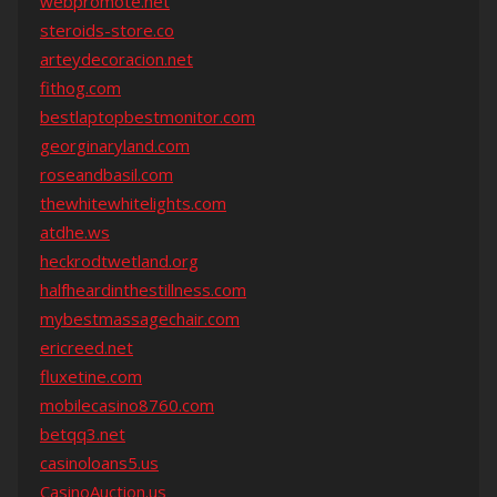
webpromote.net
steroids-store.co
arteydecoracion.net
fithog.com
bestlaptopbestmonitor.com
georginaryland.com
roseandbasil.com
thewhitewhitelights.com
atdhe.ws
heckrodtwetland.org
halfheardinthestillness.com
mybestmassagechair.com
ericreed.net
fluxetine.com
mobilecasino8760.com
betqq3.net
casinoloans5.us
CasinoAuction.us