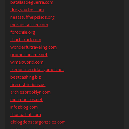
batallasdeguerra.com
dregstudios.com
neatstuffhelpskids.org
moraessoccer.com
forochile.org
chart-track.com
wonderfultraveling.com
promocioname.net
wimaxworld.com
freeonlinecricketgames.net
bestcashing.biz
firerestrictions.us
archiesbrooklyn.com
muambeiros.net
infozblog.com
chonbaihat.com
elblogdeoscargonzalez.com