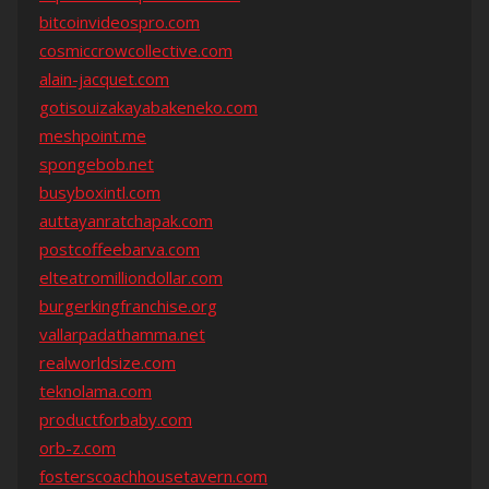
bitcoinvideospro.com
cosmiccrowcollective.com
alain-jacquet.com
gotisouizakayabakeneko.com
meshpoint.me
spongebob.net
busyboxintl.com
auttayanratchapak.com
postcoffeebarva.com
elteatromilliondollar.com
burgerkingfranchise.org
vallarpadathamma.net
realworldsize.com
teknolama.com
productforbaby.com
orb-z.com
fosterscoachhousetavern.com