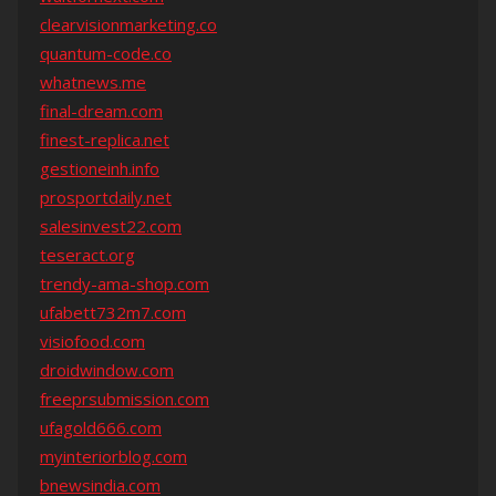
clearvisionmarketing.co
quantum-code.co
whatnews.me
final-dream.com
finest-replica.net
gestioneinh.info
prosportdaily.net
salesinvest22.com
teseract.org
trendy-ama-shop.com
ufabett732m7.com
visiofood.com
droidwindow.com
freeprsubmission.com
ufagold666.com
myinteriorblog.com
bnewsindia.com