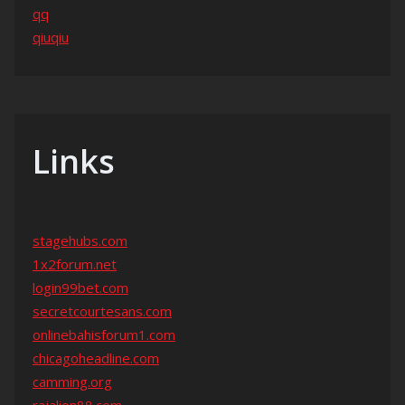
qq
qiuqiu
Links
stagehubs.com
1x2forum.net
login99bet.com
secretcourtesans.com
onlinebahisforum1.com
chicagoheadline.com
camming.org