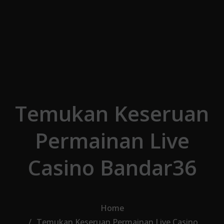
Skip to the content
Temukan Keseruan
Permainan Live
Casino Bandar36
Home
Temukan Keseruan Permainan Live Casino