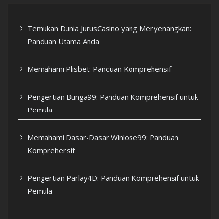
Temukan Dunia JurusCasino yang Menyenangkan:
Panduan Utama Anda
Memahami Plisbet: Panduan Komprehensif
Pengertian Bunga99: Panduan Komprehensif untuk
Pemula
Memahami Dasar-Dasar Winlose99: Panduan
Komprehensif
Pengertian Parlay4D: Panduan Komprehensif untuk
Pemula