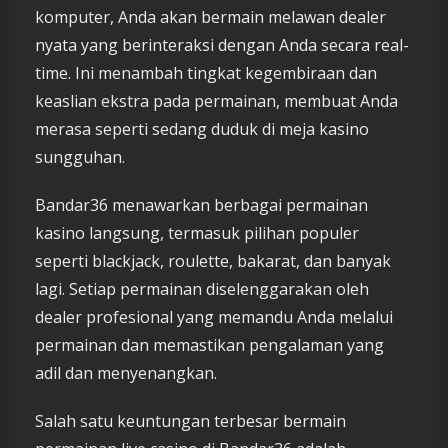
komputer, Anda akan bermain melawan dealer
nyata yang berinteraksi dengan Anda secara real-
time. Ini menambah tingkat kegembiraan dan
keaslian ekstra pada permainan, membuat Anda
merasa seperti sedang duduk di meja kasino
sungguhan.
Bandar36 menawarkan berbagai permainan
kasino langsung, termasuk pilihan populer
seperti blackjack, roulette, bakarat, dan banyak
lagi. Setiap permainan diselenggarakan oleh
dealer profesional yang memandu Anda melalui
permainan dan memastikan pengalaman yang
adil dan menyenangkan.
Salah satu keuntungan terbesar bermain