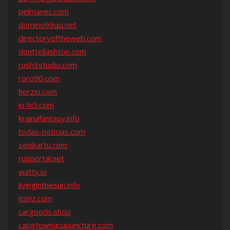
pelmanec.com
domino99qq.net
directoryoftheweb.com
donttellashton.com
rush3studio.com
roro90.com
herzio.com
in-hi5.com
krainafantasy.info
todas-noticias.com
senikartu.com
rusportal.net
watty.io
livinginthesun.info
itsriz.com
cargoods.shop
capetownacupuncture.com