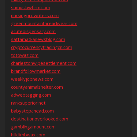
sumuslawfirm.com
nursingprowriters.com
greenmountainthreadwear.com
acutedispensary.com
sattamatkanewsblog.com
cryptocurrencytradingcn.com
totowaz.com
charlestonwipesettlement.com
brandfollowmarket.com
weeklyjobnews.com
countyanimalshelter.com
adwebtagging.com
ranksuperior.net
babystepahead.com
destinationoverlooked.com
gamblingamount.com
hillclimbwax.com