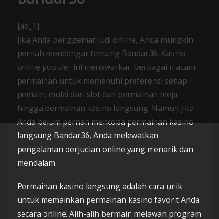
[ad_1]
Jika Anda penggemar judi online, Anda mungkin
pernah mendengar tentang Bandar36. Kasino
online populer ini menawarkan berbagai macam
permainan untuk memenuhi preferensi setiap
pemain, mulai dari slot dan permainan meja
hingga permainan kasino langsung. Namun jika
Anda belum pernah mencoba permainan kasino
langsung Bandar36, Anda melewatkan
pengalaman perjudian online yang menarik dan
mendalam.
Permainan kasino langsung adalah cara unik
untuk memainkan permainan kasino favorit Anda
secara online. Alih-alih bermain melawan program