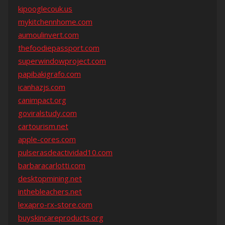
kipooglecouk.us
mykitchennhome.com
aumoulinvert.com
thefoodiepassport.com
superwindowproject.com
papibakigrafo.com
icanhazjs.com
canimpact.org
goviralstudy.com
cartourism.net
apple-cores.com
pulserasdeactividad10.com
barbaracarlotti.com
desktopmining.net
inthebleachers.net
lexapro-rx-store.com
buyskincareproducts.org