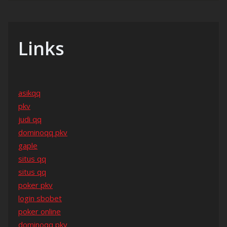
Links
asikqq
pkv
judi qq
dominoqq pkv
gaple
situs qq
situs qq
poker pkv
login sbobet
poker online
dominoqq pkv