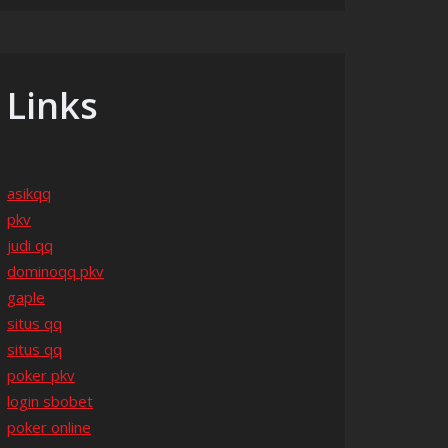
Links
asikqq
pkv
judi qq
dominoqq pkv
gaple
situs qq
situs qq
poker pkv
login sbobet
poker online