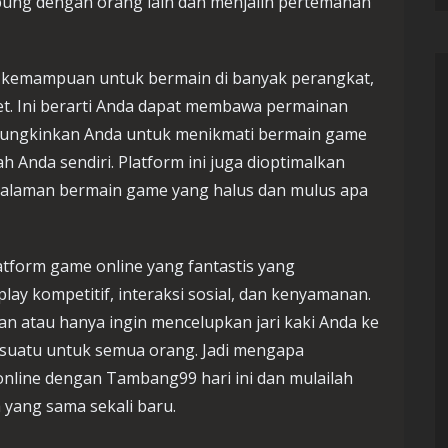
ung dengan orang lain dan menjalin pertemanan
h kemampuan untuk bermain di banyak perangkat,
t. Ini berarti Anda dapat membawa permainan
mungkinkan Anda untuk menikmati bermain game
 Anda sendiri. Platform ini juga dioptimalkan
galaman bermain game yang halus dan mulus apa
tform game online yang fantastis yang
 kompetitif, interaksi sosial, dan kenyamanan.
 atau hanya ingin mencelupkan jari kaki Anda ke
esuatu untuk semua orang. Jadi mengapa
ine dengan Tambang99 hari ini dan mulailah
yang sama sekali baru.