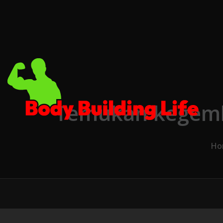
Skip to the content
Temukan kegemb
Ho