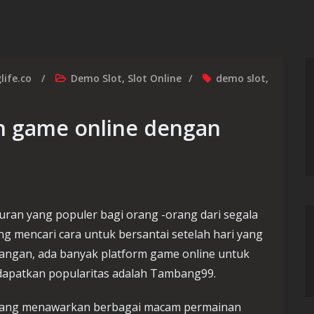
ife.co
Demo Slot
,
Slot Online
demo slot
,
 game online dengan
uran yang populer bagi orang -orang dari segala
g mencari cara untuk bersantai setelah hari yang
angan, ada banyak platform game online untuk
endapatkan popularitas adalah Tambang99.
 yang menawarkan berbagai macam permainan