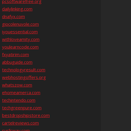
pcsoftwarefree.org
dailylinking.com
dnafyx.com
giocolenuvole.com
iyouessential.com
withloveamity.com
youlearncode.com
fxyatirim.com
abbuguide.com
technologyresult.com
webhostingoffers.org
whatszow.com
ehomeamerca.com
techintendo.com
techgreenpure.com
bestdropshipstore.com
cartelreviews.com
surfsway.com