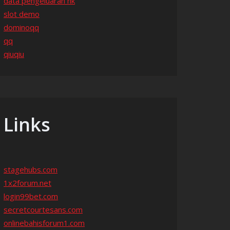
data pengeluaran hk
slot demo
dominoqq
qq
qiuqiu
Links
stagehubs.com
1x2forum.net
login99bet.com
secretcourtesans.com
onlinebahisforum1.com