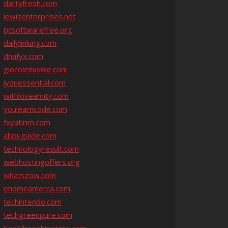
dartyfresh.com
lewisenterprises.net
pcsoftwarefree.org
dailylinking.com
dnafyx.com
giocolenuvole.com
iyouessential.com
withloveamity.com
youlearncode.com
fxyatirim.com
abbuguide.com
technologyresult.com
webhostingoffers.org
whatszow.com
ehomeamerca.com
techintendo.com
techgreenpure.com