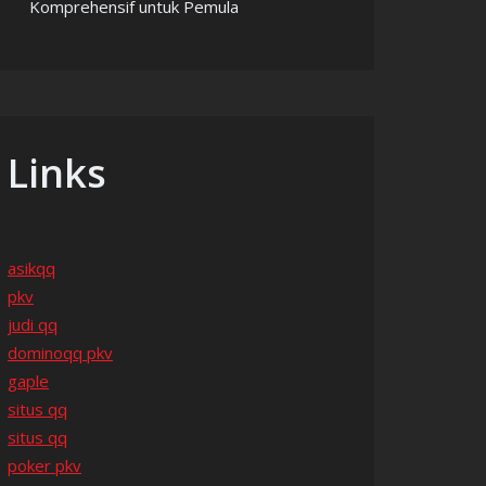
Komprehensif untuk Pemula
Links
asikqq
pkv
judi qq
dominoqq pkv
gaple
situs qq
situs qq
poker pkv