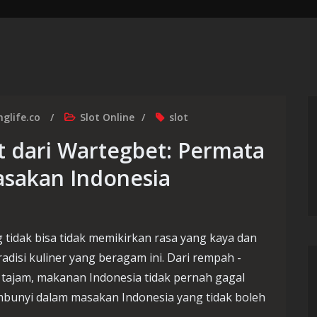
glife.co
Slot Online
slot
t dari Wartegbet: Permata
sakan Indonesia
 tidak bisa tidak memikirkan rasa yang kaya dan
isi kuliner yang beragam ini. Dari rempah -
tajam, makanan Indonesia tidak pernah gagal
mbunyi dalam masakan Indonesia yang tidak boleh