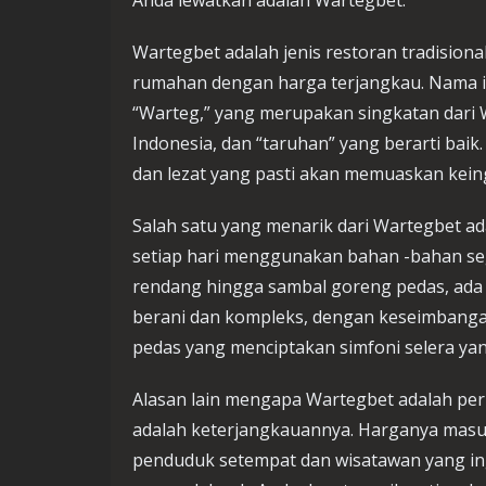
Anda lewatkan adalah Wartegbet.
Wartegbet adalah jenis restoran tradisio
rumahan dengan harga terjangkau. Nama itu
“Warteg,” yang merupakan singkatan dari W
Indonesia, dan “taruhan” yang berarti baik
dan lezat yang pasti akan memuaskan kein
Salah satu yang menarik dari Wartegbet ad
setiap hari menggunakan bahan -bahan sega
rendang hingga sambal goreng pedas, ada 
berani dan kompleks, dengan keseimbangan
pedas yang menciptakan simfoni selera ya
Alasan lain mengapa Wartegbet adalah pe
adalah keterjangkauannya. Harganya masuk
penduduk setempat dan wisatawan yang in