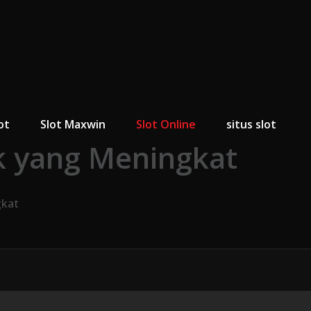
ot
Slot Maxwin
Slot Online
situs slot
ik yang Meningkat
gkat