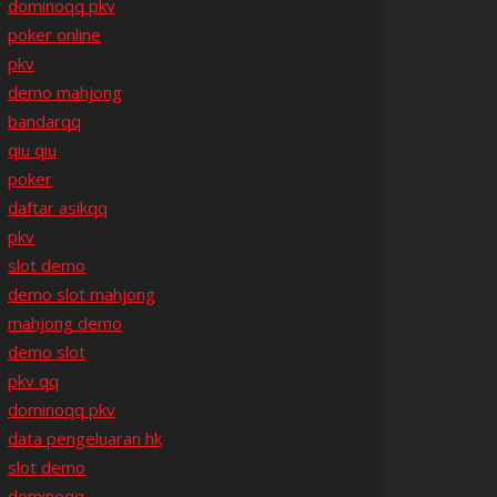
dominoqq pkv
poker online
pkv
demo mahjong
bandarqq
qiu qiu
poker
daftar asikqq
pkv
slot demo
demo slot mahjong
mahjong demo
demo slot
pkv qq
dominoqq pkv
data pengeluaran hk
slot demo
dominoqq