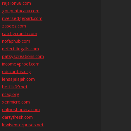
rajalion88.com
goupuntacana.com
riversedgepark.com
zaseez.com
catchycrunch.com
nofaphub.com
nefertitingalls.com
patsyscreations.com
income4proof.com
educaritas.org
lensajelajah.com
betflik09.net
ncaq.org
xenmicro.com
onlineshopera.com
dartyfresh.com
lewisenterprises.net