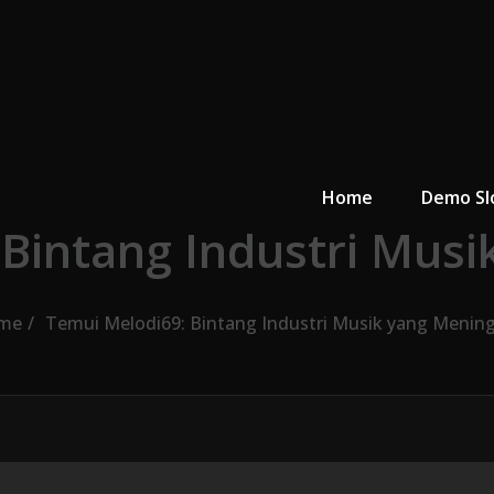
Primary Menu
Home
Demo Sl
Bintang Industri Mus
me
Temui Melodi69: Bintang Industri Musik yang Menin