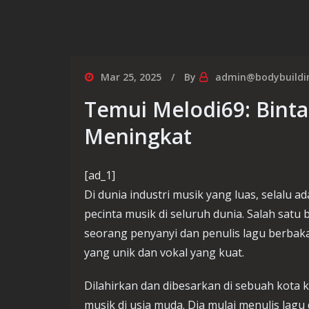
Mar 25, 2025
By
admin@bodybuildin
Temui Melodi69: Binta
Meningkat
[ad_1]
Di dunia industri musik yang luas, selalu 
pecinta musik di seluruh dunia. Salah satu
seorang penyanyi dan penulis lagu berb
yang unik dan vokal yang kuat.
Dilahirkan dan dibesarkan di sebuah kota
musik di usia muda. Dia mulai menulis lagu 