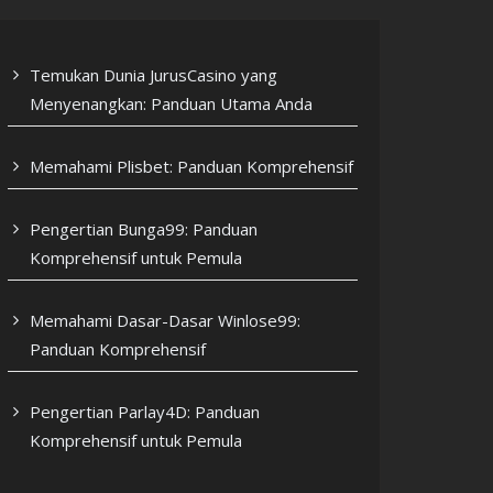
Temukan Dunia JurusCasino yang
Menyenangkan: Panduan Utama Anda
Memahami Plisbet: Panduan Komprehensif
Pengertian Bunga99: Panduan
Komprehensif untuk Pemula
Memahami Dasar-Dasar Winlose99:
Panduan Komprehensif
Pengertian Parlay4D: Panduan
Komprehensif untuk Pemula