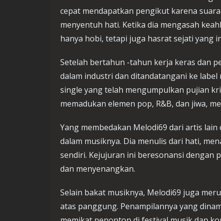
cepat mendapatkan pengikut karena suara
menyentuh hati. Ketika dia mengasah keah
hanya hobi, tetapi juga hasrat sejati yang i
Setelah bertahun -tahun kerja keras dan 
dalam industri dan ditandatangani ke label 
single yang telah mengumpulkan pujian kri
memadukan elemen pop, R&B, dan jiwa, me
Yang membedakan Melodi69 dari artis lain d
dalam musiknya. Dia menulis dari hati, men
sendiri. Kejujuran ini beresonansi dengan 
dan menyenangkan.
Selain bakat musiknya, Melodi69 juga mer
atas panggung. Penampilannya yang dinamis
memikat penonton di festival musik dan kon