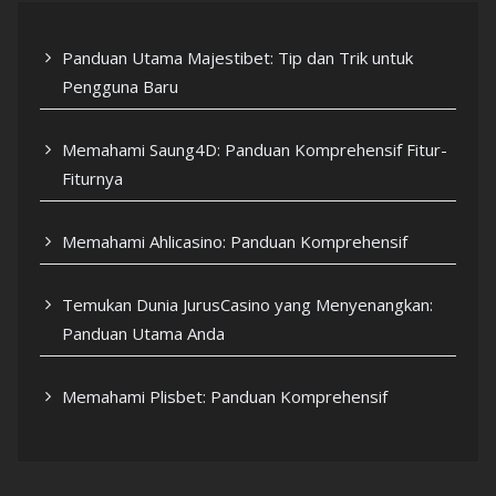
Panduan Utama Majestibet: Tip dan Trik untuk
Pengguna Baru
Memahami Saung4D: Panduan Komprehensif Fitur-
Fiturnya
Memahami Ahlicasino: Panduan Komprehensif
Temukan Dunia JurusCasino yang Menyenangkan:
Panduan Utama Anda
Memahami Plisbet: Panduan Komprehensif