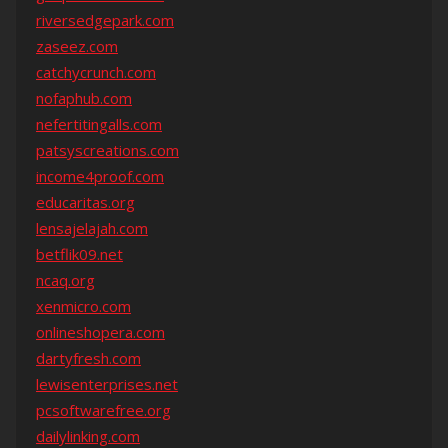
riversedgepark.com
zaseez.com
catchycrunch.com
nofaphub.com
nefertitingalls.com
patsyscreations.com
income4proof.com
educaritas.org
lensajelajah.com
betflik09.net
ncaq.org
xenmicro.com
onlineshopera.com
dartyfresh.com
lewisenterprises.net
pcsoftwarefree.org
dailylinking.com