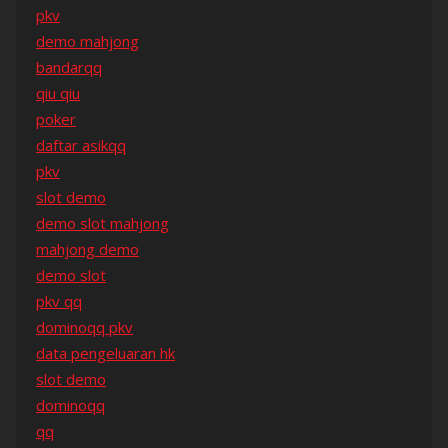
pkv
demo mahjong
bandarqq
qiu qiu
poker
daftar asikqq
pkv
slot demo
demo slot mahjong
mahjong demo
demo slot
pkv qq
dominoqq pkv
data pengeluaran hk
slot demo
dominoqq
qq