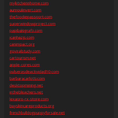
mykitchennhome.com
aumoulinvert.com
thefoodiepassport.com
superwindowproject.com
papibakigrafo.com
icanhazjs.com
canimpact.org
goviralstudy.com
cartourism.net
apple-cores.com
pulserasdeactividad10.com
barbaracarlotti.com
desktopmining.net
inthebleachers.net
lexapro-rx-store.com
buyskincareproducts.org
frenchbulldogpuppyforsale.net