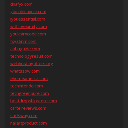
dnafyx.com
giocolenuvole.com
iyouessential.com
withloveamity.com
youlearncode.com
fxyatirim.com
abbuguide.com
technologyresult.com
webhostingoffers.org
whatszow.com
ehomeamerca.com
techintendo.com
techgreenpure.com
bestdropshipstore.com
cartelreviews.com
surfsway.com
nailartproduct.com