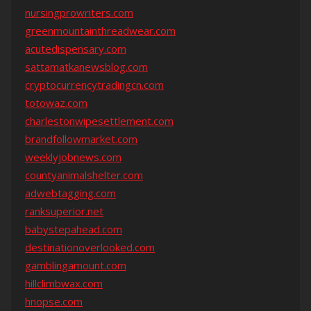
nursingprowriters.com
greenmountainthreadwear.com
acutedispensary.com
sattamatkanewsblog.com
cryptocurrencytradingcn.com
totowaz.com
charlestonwipesettlement.com
brandfollowmarket.com
weeklyjobnews.com
countyanimalshelter.com
adwebtagging.com
ranksuperior.net
babystepahead.com
destinationoverlooked.com
gamblingamount.com
hillclimbwax.com
hnopse.com