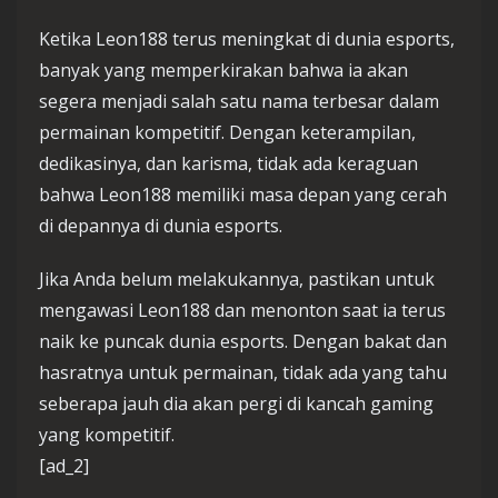
Ketika Leon188 terus meningkat di dunia esports,
banyak yang memperkirakan bahwa ia akan
segera menjadi salah satu nama terbesar dalam
permainan kompetitif. Dengan keterampilan,
dedikasinya, dan karisma, tidak ada keraguan
bahwa Leon188 memiliki masa depan yang cerah
di depannya di dunia esports.
Jika Anda belum melakukannya, pastikan untuk
mengawasi Leon188 dan menonton saat ia terus
naik ke puncak dunia esports. Dengan bakat dan
hasratnya untuk permainan, tidak ada yang tahu
seberapa jauh dia akan pergi di kancah gaming
yang kompetitif.
[ad_2]