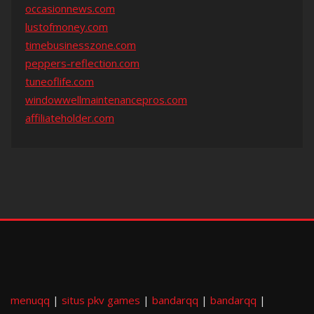
occasionnews.com
lustofmoney.com
timebusinesszone.com
peppers-reflection.com
tuneoflife.com
windowwellmaintenancepros.com
affiliateholder.com
menuqq
|
situs pkv games
|
bandarqq
|
bandarqq
|