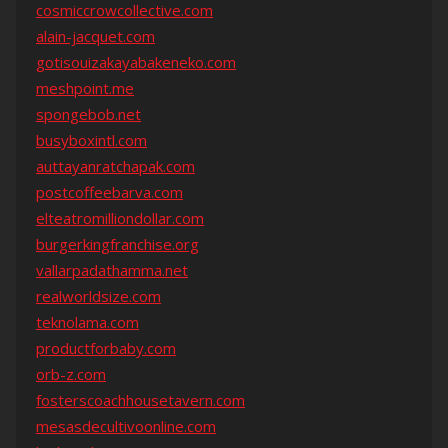
cosmiccrowcollective.com
alain-jacquet.com
gotisouizakayabakeneko.com
meshpoint.me
spongebob.net
busyboxintl.com
auttayanratchapak.com
postcoffeebarva.com
elteatromilliondollar.com
burgerkingfranchise.org
vallarpadathamma.net
realworldsize.com
teknolama.com
productforbaby.com
orb-z.com
fosterscoachhousetavern.com
mesasdecultivoonline.com