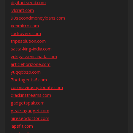
digitactseed.com
lvlcraft.com
90secondmoneyloans.com
xenmicro.com
rodrovers.com
tripssolution.com
satta-king-india.com
yukigassencanada.com
articlehorizone.com
yuqqbbzp.com
7betagents6.com
coronavirusuptodate.com
crackinstreams.com
gadgetspak.com
gearsngadget.com
hireseodoctor.com
lapsfit.com