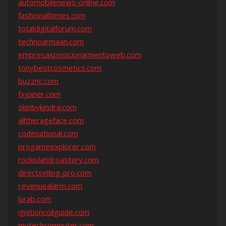
automobilenews-online.com
fashionalltimes.com
totaldigitalforum.com
technoarmaan.com
empresasposicionamientoweb.com
tonybestcosmetics.com
buzznc.com
fxjoiner.com
skinbykindra.com
alltherageface.com
codenational.com
progameexplorer.com
rockislandroastery.com
directselling-pro.com
revenuealarm.com
lurab.com
ignitioncoilguide.com
mytechcomputer.com