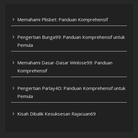
Memahami Plisbet: Panduan Komprehensif
Pengertian Bunga99: Panduan Komprehensif untuk
Pemula
Memahami Dasar-Dasar Winlose99: Panduan
Komprehensif
Pengertian Parlay4D: Panduan Komprehensif untuk
Pemula
Kisah Dibalik Kesuksesan Rajacuan69