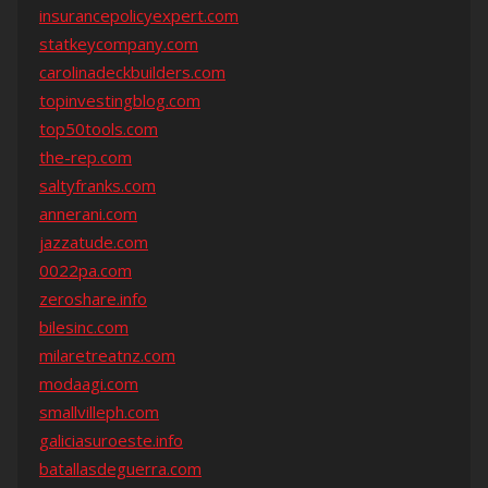
insurancepolicyexpert.com
statkeycompany.com
carolinadeckbuilders.com
topinvestingblog.com
top50tools.com
the-rep.com
saltyfranks.com
annerani.com
jazzatude.com
0022pa.com
zeroshare.info
bilesinc.com
milaretreatnz.com
modaagi.com
smallvilleph.com
galiciasuroeste.info
batallasdeguerra.com