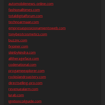
automobilenews-online.com
fashionalltimes.com
totaldigitalforum.com
technoarmaan.com
empresasposicionamientoweb.com
tonybestcosmetics.com
buzznc.com
fxjoiner.com
skinbykindra.com
alltherageface.com
codenational.com
progameexplorer.com
rockislandroastery.com
directselling-pro.com
revenuealarm.com
lurab.com
ignitioncoilguide.com