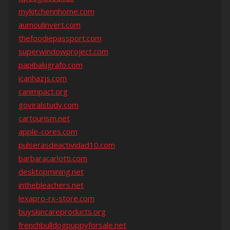
mykitchennhome.com
aumoulinvert.com
thefoodiepassport.com
superwindowproject.com
papibakigrafo.com
icanhazjs.com
canimpact.org
goviralstudy.com
cartourism.net
apple-cores.com
pulserasdeactividad10.com
barbaracarlotti.com
desktopmining.net
inthebleachers.net
lexapro-rx-store.com
buyskincareproducts.org
frenchbulldogpuppyforsale.net