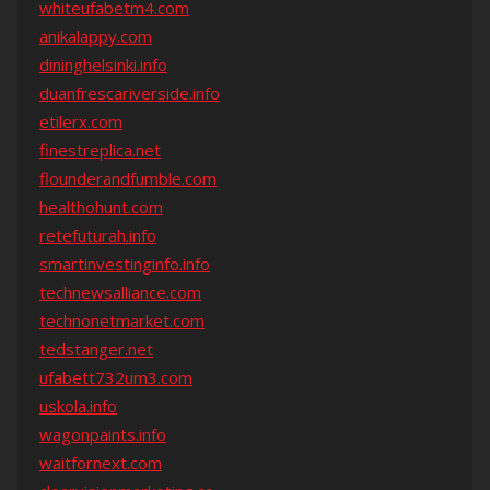
whiteufabetm4.com
anikalappy.com
dininghelsinki.info
duanfrescariverside.info
etilerx.com
finestreplica.net
flounderandfumble.com
healthohunt.com
retefuturah.info
smartinvestinginfo.info
technewsalliance.com
technonetmarket.com
tedstanger.net
ufabett732um3.com
uskola.info
wagonpaints.info
waitfornext.com