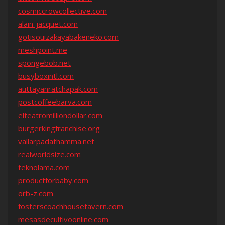
cosmiccrowcollective.com
alain-jacquet.com
gotisouizakayabakeneko.com
meshpoint.me
spongebob.net
busyboxintl.com
auttayanratchapak.com
postcoffeebarva.com
elteatromilliondollar.com
burgerkingfranchise.org
vallarpadathamma.net
realworldsize.com
teknolama.com
productforbaby.com
orb-z.com
fosterscoachhousetavern.com
mesasdecultivoonline.com