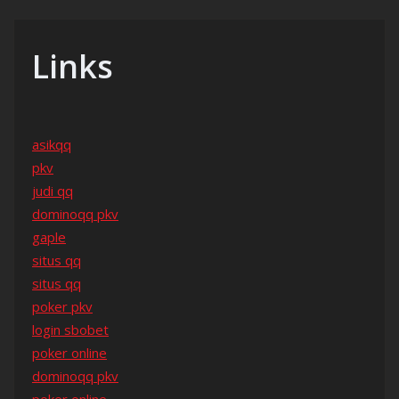
Links
asikqq
pkv
judi qq
dominoqq pkv
gaple
situs qq
situs qq
poker pkv
login sbobet
poker online
dominoqq pkv