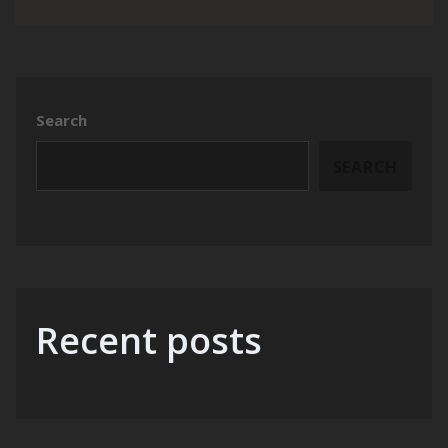
Search
SEARCH
Recent posts