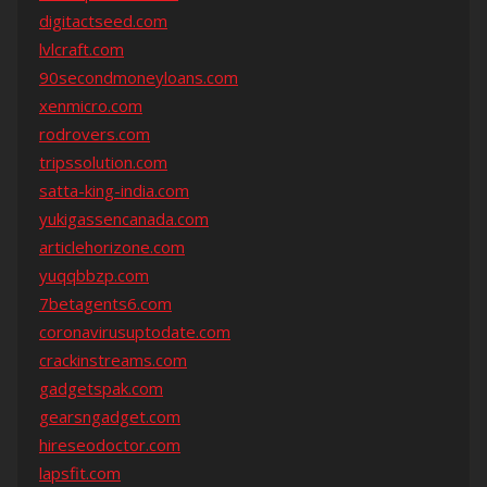
digitactseed.com
lvlcraft.com
90secondmoneyloans.com
xenmicro.com
rodrovers.com
tripssolution.com
satta-king-india.com
yukigassencanada.com
articlehorizone.com
yuqqbbzp.com
7betagents6.com
coronavirusuptodate.com
crackinstreams.com
gadgetspak.com
gearsngadget.com
hireseodoctor.com
lapsfit.com