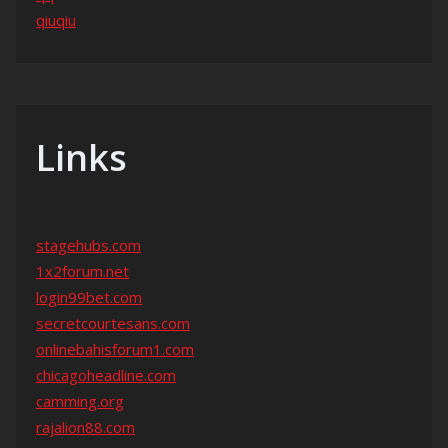
qiuqiu
Links
stagehubs.com
1x2forum.net
login99bet.com
secretcourtesans.com
onlinebahisforum1.com
chicagoheadline.com
camming.org
rajalion88.com