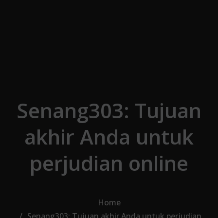
Skip to the content
Senang303: Tujuan
akhir Anda untuk
perjudian online
Home
Senang303: Tujuan akhir Anda untuk perjudian