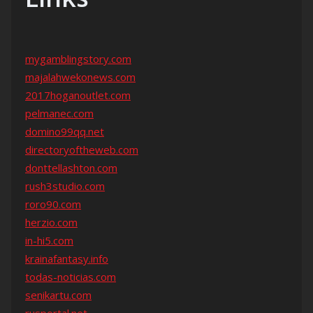
mygamblingstory.com
majalahwekonews.com
2017hoganoutlet.com
pelmanec.com
domino99qq.net
directoryoftheweb.com
donttellashton.com
rush3studio.com
roro90.com
herzio.com
in-hi5.com
krainafantasy.info
todas-noticias.com
senikartu.com