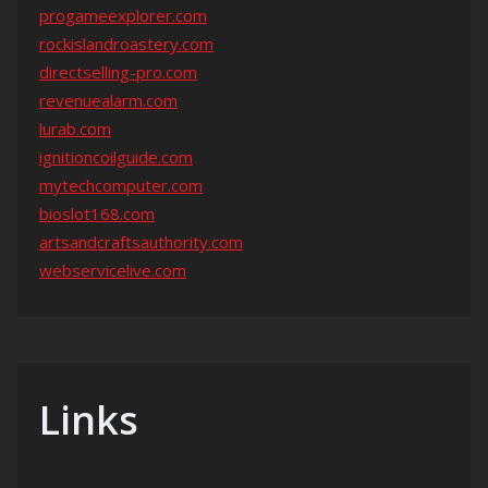
progameexplorer.com
rockislandroastery.com
directselling-pro.com
revenuealarm.com
lurab.com
ignitioncoilguide.com
mytechcomputer.com
bioslot168.com
artsandcraftsauthority.com
webservicelive.com
Links