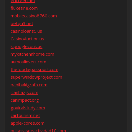
ericreed.net
fluxetine.com
mobilecasino8760.com
betqq3.net
casinoloans5.us
CasinoAuction.us
kipooglecouk.us
mykitchennhome.com
aumoulinvert.com
thefoodiepassport.com
superwindowproject.com
papibakigrafo.com
icanhazjs.com
canimpact.org
goviralstudy.com
cartourism.net
apple-cores.com
pulserasdeactividad10.com