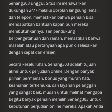
Senang303 unggul. Situs ini menawarkan
dukungan 24/7 melalui obrolan langsung, email,
dan telepon, memastikan bahwa pemain bisa
mendapatkan bantuan kapan pun mereka
membutuhkannya. Tim pendukung
berpengetahuan dan ramah, memastikan bahwa
masalah atau pertanyaan apa pun diselesaikan
dengan cepat dan efisien.
Secara keseluruhan, Senang303 adalah tujuan
akhir untuk perjudian online. Dengan banyak
pilihan permainan, bonus yang murah hati,
keamanan terkemuka, dan layanan pelanggan
yang sangat baik, mudah untuk melihat mengapa
begitu banyak pemain memilih Senang303 untuk
kebutuhan perjudian online mereka. Apakah Anda