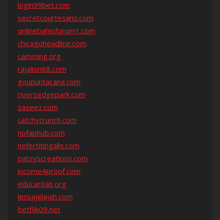
login99bet.com
secretcourtesans.com
onlinebahisforum1.com
chicagoheadline.com
camming.org
rajalion88.com
goupuntacana.com
riversedgepark.com
zaseez.com
catchycrunch.com
nofaphub.com
nefertitingalls.com
patsyscreations.com
income4proof.com
educaritas.org
lensajelajah.com
betflik09.net