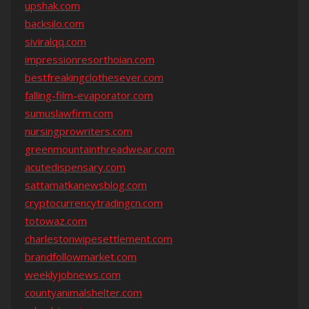
upshak.com
backsilo.com
siviralqq.com
impressionresorthoian.com
bestfreakingclothesever.com
falling-film-evaporator.com
sumuslawfirm.com
nursingprowriters.com
greenmountainthreadwear.com
acutedispensary.com
sattamatkanewsblog.com
cryptocurrencytradingcn.com
totowaz.com
charlestonwipesettlement.com
brandfollowmarket.com
weeklyjobnews.com
countyanimalshelter.com