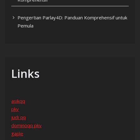
Pengertian Parlay4D: Panduan Komprehensif untuk
Pemula
Links
asikqq
pkv
judi qq
dominoqq pkv
gaple