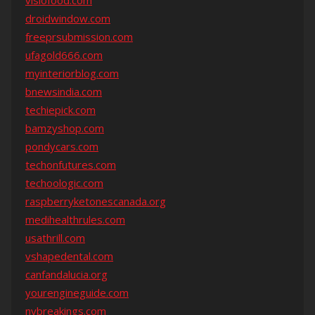
visiofood.com
droidwindow.com
freeprsubmission.com
ufagold666.com
myinteriorblog.com
bnewsindia.com
techiepick.com
bamzyshop.com
pondycars.com
techonfutures.com
techoologic.com
raspberryketonescanada.org
medihealthrules.com
usathrill.com
vshapedental.com
canfandalucia.org
yourengineguide.com
nybreakings.com