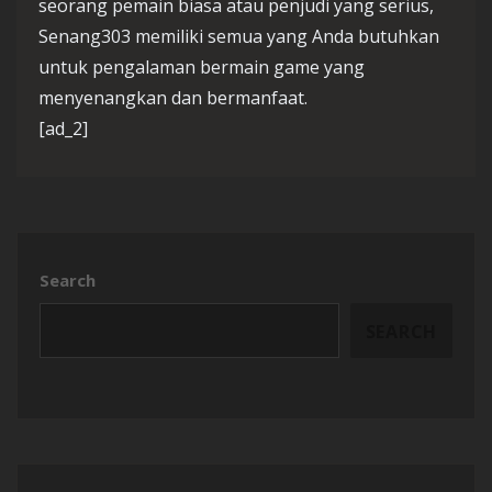
seorang pemain biasa atau penjudi yang serius,
Senang303 memiliki semua yang Anda butuhkan
untuk pengalaman bermain game yang
menyenangkan dan bermanfaat.
[ad_2]
Search
SEARCH