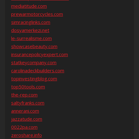
mediatitude.com
prewarmotorcycles.com
simracinglinks.com
dosyamerkezi.net
le-surrealisme.com
showcasebeauty.com
insurancepolicyexpert.com
statkeycompany.com
carolinadeckbuilders.com
topinvestingblog.com
top50tools.com
the-rep.com
saltyfranks.com
annerani.com
jazzatude.com
0022pa.com
zeroshare.info