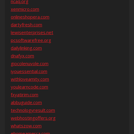
ncaq.org
xenmicro.com
onlineshopera.com
dartyfresh.com
lewisenterprises.net
pcsoftwarefree.org
dailylinking.com
dnafyx.com
giocolenuvole.com
iyouessential.com
withloveamity.com
youlearncode.com
fxyatirim.com
abbuguide.com
technologyresult.com
webhostingoffers.org
whatszow.com
ehomeamerca.com