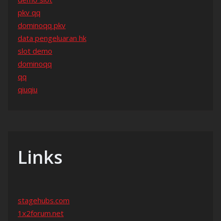
pkv qq
dominoqq pkv
data pengeluaran hk
slot demo
dominoqq
qq
qiuqiu
Links
stagehubs.com
1x2forum.net