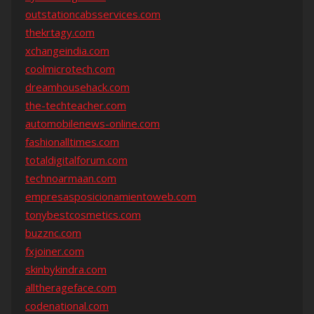
outstationcabsservices.com
thekrtagy.com
xchangeindia.com
coolmicrotech.com
dreamhousehack.com
the-techteacher.com
automobilenews-online.com
fashionalltimes.com
totaldigitalforum.com
technoarmaan.com
empresasposicionamientoweb.com
tonybestcosmetics.com
buzznc.com
fxjoiner.com
skinbykindra.com
alltherageface.com
codenational.com