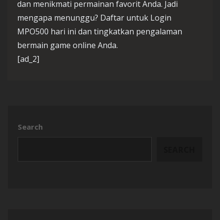
dan menikmati permainan favorit Anda. Jadi
mengapa menunggu? Daftar untuk Login
MPO500 hari ini dan tingkatkan pengalaman
bermain game online Anda.
[ad_2]
Search
SEARCH