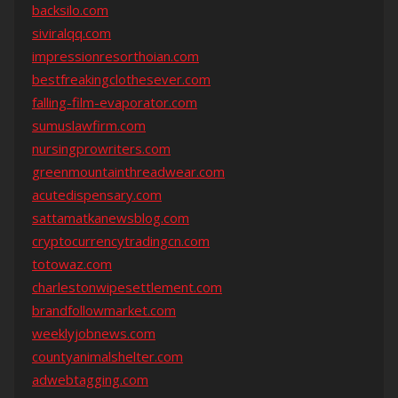
backsilo.com
siviralqq.com
impressionresorthoian.com
bestfreakingclothesever.com
falling-film-evaporator.com
sumuslawfirm.com
nursingprowriters.com
greenmountainthreadwear.com
acutedispensary.com
sattamatkanewsblog.com
cryptocurrencytradingcn.com
totowaz.com
charlestonwipesettlement.com
brandfollowmarket.com
weeklyjobnews.com
countyanimalshelter.com
adwebtagging.com