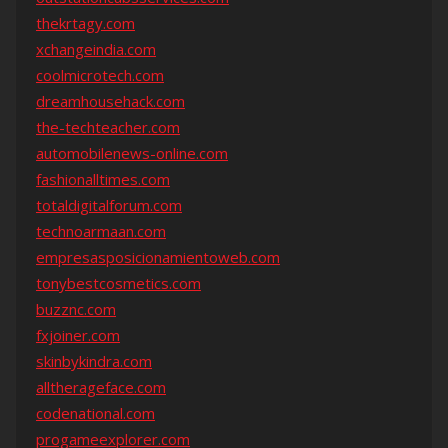
thekrtagy.com
xchangeindia.com
coolmicrotech.com
dreamhousehack.com
the-techteacher.com
automobilenews-online.com
fashionalltimes.com
totaldigitalforum.com
technoarmaan.com
empresasposicionamientoweb.com
tonybestcosmetics.com
buzznc.com
fxjoiner.com
skinbykindra.com
alltherageface.com
codenational.com
progameexplorer.com