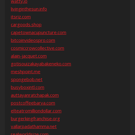
watty.io
livinginthesun.info
itsriz.com
cargoods.shop
capetownacupuncture.com
bitcoinvideospro.com
cosmiccrowcollective.com
alain-jacquet.com
gotisouizakayabakeneko.com
meshpoint.me
spongebob.net
busyboxintl.com
auttayanratchapak.com
postcoffeebarva.com
elteatromilliondollar.com
burgerkingfranchise.org
vallarpadathamma.net
realworldsize.com