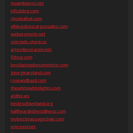
muambeiros.net
infozblog.com
chonbaihat.com
elblogdeoscargonzalez.com
webpromote.net
steroids-store.co
arteydecoracion.net
fithog.com
bestlaptopbestmonitor.com
georginaryland.com
roseandbasil.com
thewhitewhitelights.com
atdhe.ws
heckrodtwetland.org
halfheardinthestillness.com
mybestmassagechair.com
ericreed.net