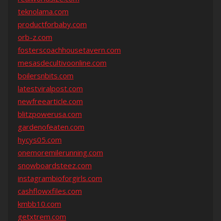
teknolama.com
productforbaby.com
orb-z.com
fosterscoachhousetavern.com
mesasdecultivoonline.com
boilersnbits.com
latestviralpost.com
newfreearticle.com
blitzpowerusa.com
gardenofeaten.com
hycys05.com
onemoremilerunning.com
snowboardsteez.com
instagrambioforgirls.com
cashflowxfiles.com
kmbb10.com
getxtrem.com