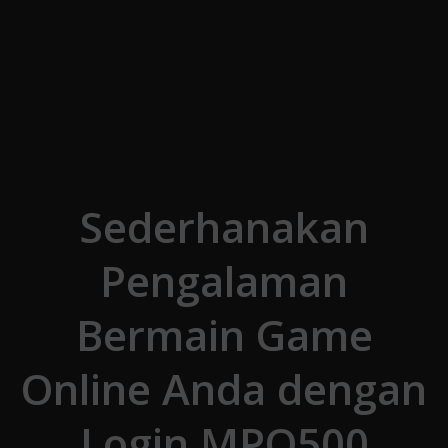
Skip to the content
Sederhanakan
Pengalaman
Bermain Game
Online Anda dengan
Login MPO500