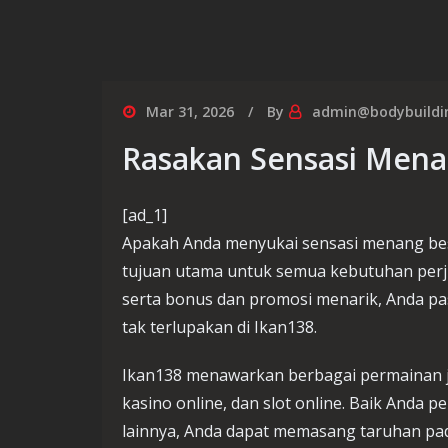
Mar 31, 2026
By
admin@bodybuildin
Rasakan Sensasi Mena
[ad_1]
Apakah Anda menyukai sensasi menang besa
tujuan utama untuk semua kebutuhan perj
serta bonus dan promosi menarik, Anda p
tak terlupakan di Ikan138.
Ikan138 menawarkan berbagai permainan ju
kasino online, dan slot online. Baik Anda 
lainnya, Anda dapat memasang taruhan pad