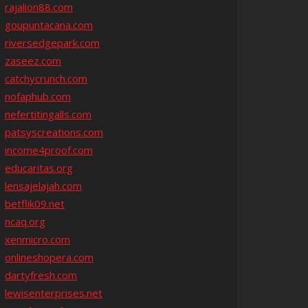
rajalion88.com
goupuntacana.com
riversedgepark.com
zaseez.com
catchycrunch.com
nofaphub.com
nefertitingalls.com
patsyscreations.com
income4proof.com
educaritas.org
lensajelajah.com
betflik09.net
ncaq.org
xenmicro.com
onlineshopera.com
dartyfresh.com
lewisenterprises.net