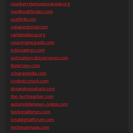
raspberryketonescanada.org
medihealthrules.com
usathrill.com
vshapedental.com
canfandalucia.org
yourengineguide.com
nybreakings.com
outstationcabsservices.com
thekrtagy.com
xchangeindia.com
coolmicrotech.com
dreamhousehack.com
the-techteacher.com
automobilenews-online.com
fashionalltimes.com
totaldigitalforum.com
technoarmaan.com