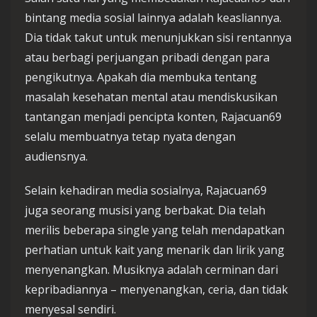
bintang media sosial lainnya adalah keasliannya.
Dia tidak takut untuk menunjukkan sisi rentannya
atau berbagi perjuangan pribadi dengan para
pengikutnya. Apakah dia membuka tentang
masalah kesehatan mental atau mendiskusikan
tantangan menjadi pencipta konten, Rajacuan69
selalu membuatnya tetap nyata dengan
audiensnya.
Selain kehadiran media sosialnya, Rajacuan69
juga seorang musisi yang berbakat. Dia telah
merilis beberapa single yang telah mendapatkan
perhatian untuk kait yang menarik dan lirik yang
menyenangkan. Musiknya adalah cerminan dari
kepribadiannya – menyenangkan, ceria, dan tidak
menyesal sendiri.