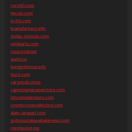
roro90.com
herzio.com
in-hi5.com
krainafantasy.info
todas-noticias.com
senikartu.com
rusportal.net
watty.io
livinginthesun.info
itsriz.com
cargoods.shop
capetownacupuncture.com
bitcoinvideospro.com
cosmiccrowcollective.com
alain-jacquet.com
gotisouizakayabakeneko.com
meshpoint.me