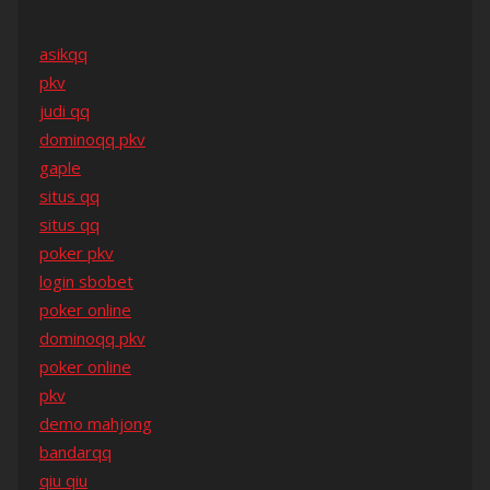
asikqq
pkv
judi qq
dominoqq pkv
gaple
situs qq
situs qq
poker pkv
login sbobet
poker online
dominoqq pkv
poker online
pkv
demo mahjong
bandarqq
qiu qiu