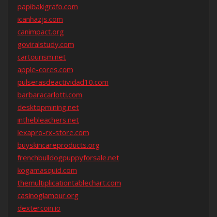
papibakigrafo.com
icanhazjs.com
canimpact.org
goviralstudy.com
cartourism.net
apple-cores.com
pulserasdeactividad10.com
barbaracarlotti.com
desktopmining.net
inthebleachers.net
lexapro-rx-store.com
buyskincareproducts.org
frenchbulldogpuppyforsale.net
kogamasquid.com
themultiplicationtablechart.com
casinoglamour.org
dextercoin.io