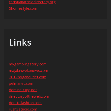
christianarticledirectory.org
5homestyle.com
Links
mygamblingstory.com
majalahwekonews.com
2017hoganoutlet.com
pelmanec.com
domino99qq.net
directoryoftheweb.com
donttellashton.com
rush3studio.com