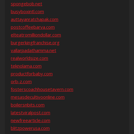
spongebob.net
busyboxintl.com
auttayanratchapak.com
postcoffeebarva.com
elteatromilliondollar.com
burgerkingfranchise.org
vallarpadathamma.net
realworldsize.com
teknolama.com
productforbaby.com
orb-z.com
fosterscoachhousetavern.com
mesasdecultivoonline.com
boilersnbits.com
latestviralpost.com
newfreearticle.com
blitzpowerusa.com