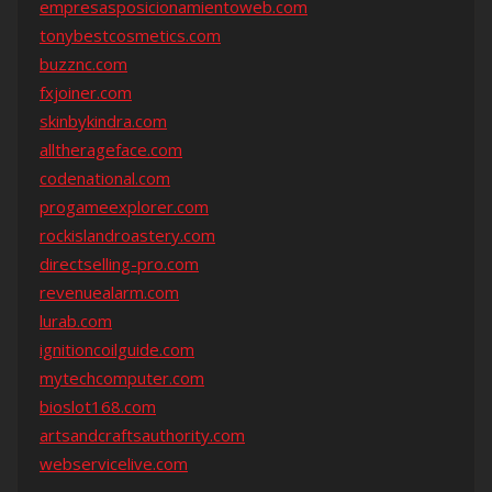
empresasposicionamientoweb.com
tonybestcosmetics.com
buzznc.com
fxjoiner.com
skinbykindra.com
alltherageface.com
codenational.com
progameexplorer.com
rockislandroastery.com
directselling-pro.com
revenuealarm.com
lurab.com
ignitioncoilguide.com
mytechcomputer.com
bioslot168.com
artsandcraftsauthority.com
webservicelive.com