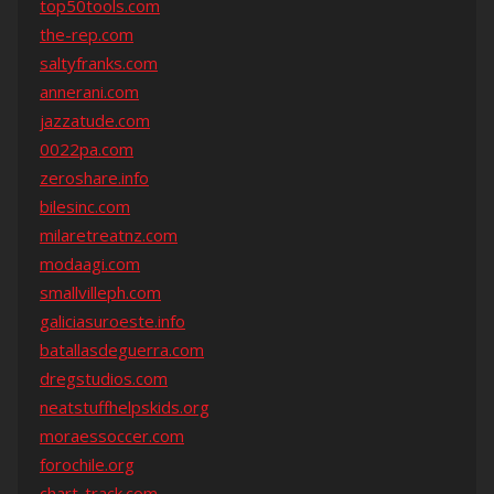
top50tools.com
the-rep.com
saltyfranks.com
annerani.com
jazzatude.com
0022pa.com
zeroshare.info
bilesinc.com
milaretreatnz.com
modaagi.com
smallvilleph.com
galiciasuroeste.info
batallasdeguerra.com
dregstudios.com
neatstuffhelpskids.org
moraessoccer.com
forochile.org
chart-track.com