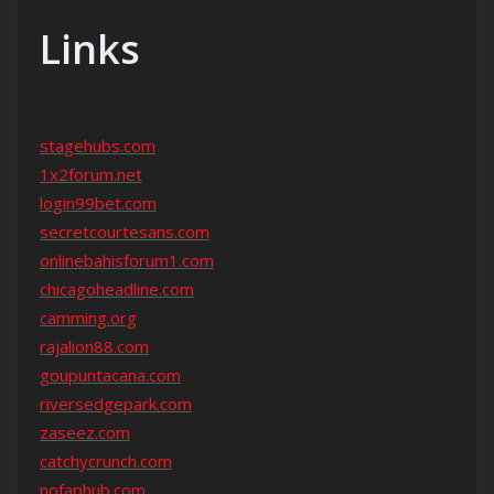
Links
stagehubs.com
1x2forum.net
login99bet.com
secretcourtesans.com
onlinebahisforum1.com
chicagoheadline.com
camming.org
rajalion88.com
goupuntacana.com
riversedgepark.com
zaseez.com
catchycrunch.com
nofaphub.com