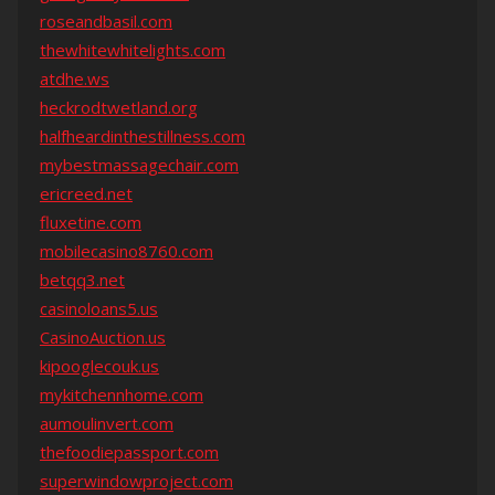
roseandbasil.com
thewhitewhitelights.com
atdhe.ws
heckrodtwetland.org
halfheardinthestillness.com
mybestmassagechair.com
ericreed.net
fluxetine.com
mobilecasino8760.com
betqq3.net
casinoloans5.us
CasinoAuction.us
kipooglecouk.us
mykitchennhome.com
aumoulinvert.com
thefoodiepassport.com
superwindowproject.com