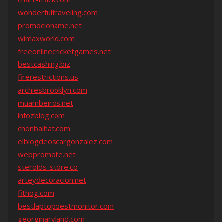
wonderfultraveling.com
promocioname.net
wimaxworld.com
freeonlinecricketgames.net
bestcashing.biz
firerestrictions.us
archiesbrooklyn.com
muambeiros.net
infozblog.com
chonbaihat.com
elblogdeoscargonzalez.com
webpromote.net
steroids-store.co
arteydecoracion.net
fithog.com
bestlaptopbestmonitor.com
georginaryland.com