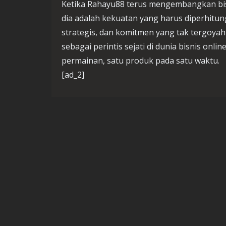
Ketika Rahayu88 terus mengembangkan bisn
dia adalah kekuatan yang harus diperhitungk
strategis, dan komitmen yang tak tergoy
sebagai perintis sejati di dunia bisnis on
permainan, satu produk pada satu waktu.
[ad_2]