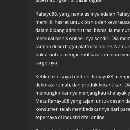
diperhitungkan di pasar digital.
Rahayu88, yang nama aslinya adalah Rahayu 
memiliki hasrat untuk bisnis dan kewirausa
dalam bidang administrasi bisnis, ia mem
memulai bisnis online -nya sendiri. Dia me
tangan di berbagai platform online. Namu
bakat untuk mengidentifikasi tren dan me
targetnya.
Ketika bisnisnya tumbuh, Rahayu88 mempe
dekorasi rumah, dan produk kecantikan. Di
memungkinkannya menjangkau khalayak yan
Mata Rahayu88 yang tajam untuk desain d
konsumen telah membedakannya dari para 
tepercaya di industri ritel online.