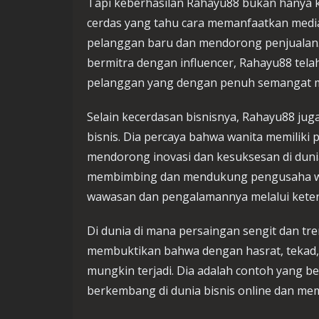
Tapi keberhasilan Rahayu88 bukan hanya 
cerdas yang tahu cara memanfaatkan media 
pelanggan baru dan mendorong penjualan
bermitra dengan influencer, Rahayu88 te
pelanggan yang dengan penuh semangat me
Selain kecerdasan bisnisnya, Rahayu88 j
bisnis. Dia percaya bahwa wanita memiliki 
mendorong inovasi dan kesuksesan di duni
membimbing dan mendukung pengusaha wani
wawasan dan pengalamannya melalui keterl
Di dunia di mana persaingan sengit dan tr
membuktikan bahwa dengan hasrat, tekad,
mungkin terjadi. Dia adalah contoh yang b
berkembang di dunia bisnis online dan me