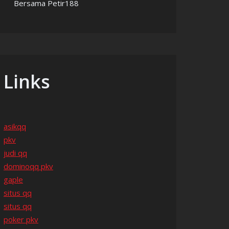
Bersama Petir188
Links
asikqq
pkv
judi qq
dominoqq pkv
gaple
situs qq
situs qq
poker pkv