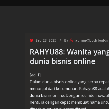
Sep 23, 2025
By
admin@bodybuilding
RAHYU88: Wanita yan
dunia bisnis online
[ad_1]
Dalam dunia bisnis online yang serba cepa
menonjol dari kerumunan. Rahayu88 adala
dunia bisnis online. Dengan ide -ide inovat
henti, ia dengan cepat membuat nama untuk