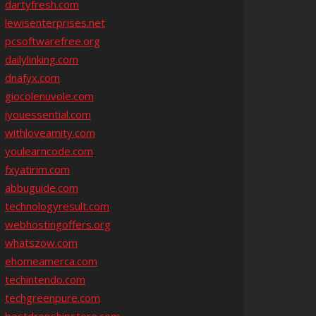
dartyfresh.com
lewisenterprises.net
pcsoftwarefree.org
dailylinking.com
dnafyx.com
giocolenuvole.com
iyouessential.com
withloveamity.com
youlearncode.com
fxyatirim.com
abbuguide.com
technologyresult.com
webhostingoffers.org
whatszow.com
ehomeamerca.com
techintendo.com
techgreenpure.com