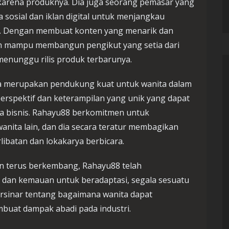
karena produknya. Dia juga seorang pemasar yang
sosial dan iklan digital untuk menjangkau
. Dengan membuat konten yang menarik dan
lah mampu membangun pengikut yang setia dari
nunggu rilis produk terbarunya.
uga merupakan pendukung kuat untuk wanita dalam
perspektif dan keterampilan yang unik yang dapat
a bisnis. Rahayu88 berkomitmen untuk
ta lain, dan dia secara teratur membagikan
ibatan dan lokakarya berbicara.
en terus berkembang, Rahayu88 telah
 dan kemauan untuk beradaptasi, segala sesuatu
ersinar tentang bagaimana wanita dapat
mbuat dampak abadi pada industri.