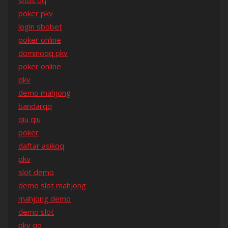
situs qq
poker pkv
login sbobet
poker online
dominoqq pkv
poker online
pkv
demo mahjong
bandarqq
qiu qiu
poker
daftar asikqq
pkv
slot demo
demo slot mahjong
mahjong demo
demo slot
pkv qq