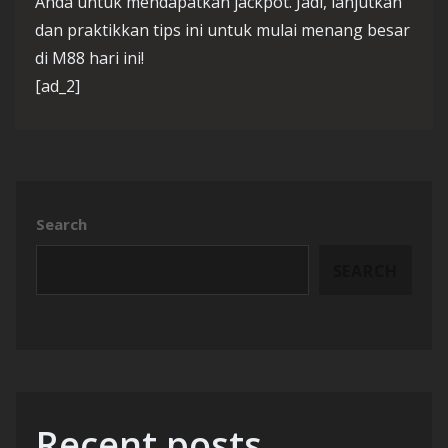
Anda untuk mendapatkan jackpot. Jadi, lanjutkan
dan praktikkan tips ini untuk mulai menang besar
di M88 hari ini!
[ad_2]
Search
SEARCH
Recent posts