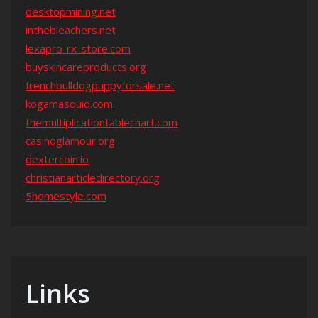
desktopmining.net
inthebleachers.net
lexapro-rx-store.com
buyskincareproducts.org
frenchbulldogpuppyforsale.net
kogamasquid.com
themultiplicationtablechart.com
casinoglamour.org
dextercoin.io
christianarticledirectory.org
5homestyle.com
Links