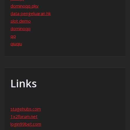
dominoqq pkv
data pengeluaran hk
slot demo
dominoqq
qq
qiuqiu
Links
stagehubs.com
1x2forum.net
login99bet.com