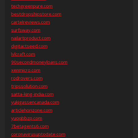
techgreenpure.com
bestdropshipstore.com
cartelreviews.com
surfsway.com
nailartproduct.com
digitactseed.com
lvlcraft.com
90secondmoneyloans.com
xenmicro.com
rodrovers.com
tripssolution.com
satta-king-india.com
yukigassencanada.com
articlehorizone.com
yuqqbbzp.com
7betagents6.com
coronavirusuptodate.com