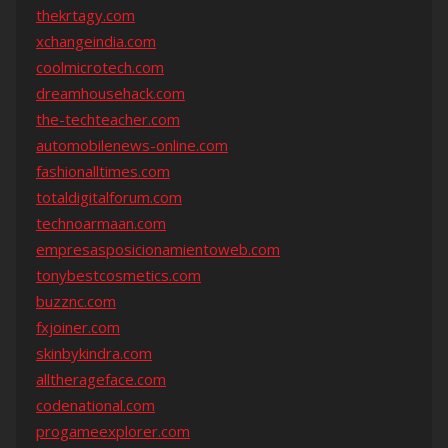
thekrtagy.com
xchangeindia.com
coolmicrotech.com
dreamhousehack.com
the-techteacher.com
automobilenews-online.com
fashionalltimes.com
totaldigitalforum.com
technoarmaan.com
empresasposicionamientoweb.com
tonybestcosmetics.com
buzznc.com
fxjoiner.com
skinbykindra.com
alltherageface.com
codenational.com
progameexplorer.com