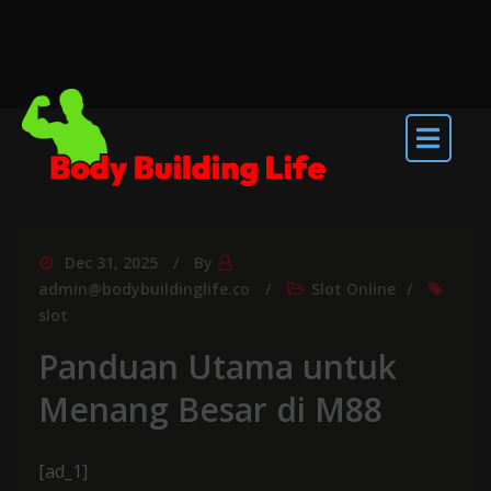
Dec 31, 2025
By
admin@bodybuildinglife.co
Slot Online
slot
Panduan Utama untuk
Menang Besar di M88
[ad_1]