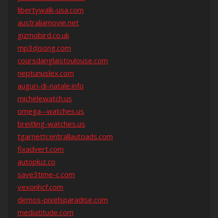
libertywalk-usa.com
australiamovie.net
gizmobird.co.uk
mp3djsong.com
coursdanglaistoulouse.com
neptunuslex.com
auguri-di-natale.info
michelewatch.us
omega--watches.us
breitling-watches.us
tgarnettcentrallautoads.com
fixadvert.com
autopluz.co
save3time-c.com
vexonhcf.com
demos-pixelsparadise.com
mediatitude.com