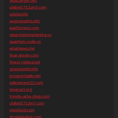
tedstanger.net
ufabett732um3.com
uskola.info
wagonpaints.info
waitfornext.com
clearvisionmarketing.co
quantum-code.co
whatnews.me
final-dream.com
finest-replica.net
gestioneinh.info
prosportdaily.net
salesinvest22.com
teseract.org
trendy-ama-shop.com
ufabett732m7.com
visiofood.com
droidwindow.com