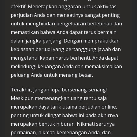
efektif. Menetapkan anggaran untuk aktivitas
perjudian Anda dan menaatinya sangat penting
untuk menghindari pengeluaran berlebihan dan
memastikan bahwa Anda dapat terus bermain
dalam jangka panjang. Dengan mempraktikkan
kebiasaan berjudi yang bertanggung jawab dan
mengetahui kapan harus berhenti, Anda dapat
melindungi keuangan Anda dan memaksimalkan
peluang Anda untuk menang besar.
Terakhir, jangan lupa bersenang-senang!
Meskipun memenangkan uang tentu saja
merupakan daya tarik utama perjudian online,
penting untuk diingat bahwa ini pada akhirnya
merupakan bentuk hiburan. Nikmati serunya
permainan, nikmati kemenangan Anda, dan