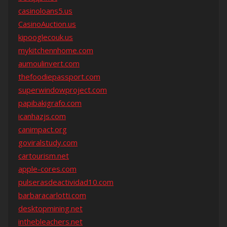
casinoloans5.us
CasinoAuction.us
kipooglecouk.us
mykitchennhome.com
aumoulinvert.com
thefoodiepassport.com
superwindowproject.com
papibakigrafo.com
icanhazjs.com
canimpact.org
goviralstudy.com
cartourism.net
apple-cores.com
pulserasdeactividad10.com
barbaracarlotti.com
desktopmining.net
inthebleachers.net