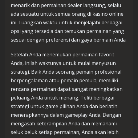
menarik dan permainan dealer langsung, selalu
ada sesuatu untuk semua orang di kasino online
ini. Luangkan waktu untuk menjelajahi berbagai
opsi yang tersedia dan temukan permainan yang
sesuai dengan preferensi dan gaya bermain Anda.
Setelah Anda menemukan permainan favorit
Anda, inilah waktunya untuk mulai menyusun
strategi. Baik Anda seorang pemain profesional
berpengalaman atau pemain pemula, memiliki
rencana permainan dapat sangat meningkatkan
peluang Anda untuk menang. Teliti berbagai
strategi untuk game pilihan Anda dan berlatih
menerapkannya dalam gameplay Anda. Dengan
mengasah keterampilan Anda dan memahami
seluk beluk setiap permainan, Anda akan lebih