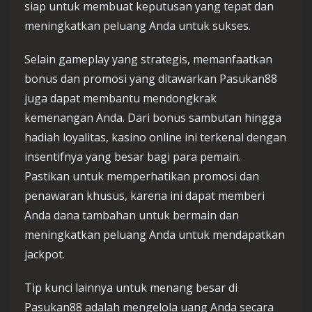
siap untuk membuat keputusan yang tepat dan
meningkatkan peluang Anda untuk sukses.
Selain gameplay yang strategis, memanfaatkan
bonus dan promosi yang ditawarkan Pasukan88
juga dapat membantu mendongkrak
kemenangan Anda. Dari bonus sambutan hingga
hadiah loyalitas, kasino online ini terkenal dengan
insentifnya yang besar bagi para pemain.
Pastikan untuk memperhatikan promosi dan
penawaran khusus, karena ini dapat memberi
Anda dana tambahan untuk bermain dan
meningkatkan peluang Anda untuk mendapatkan
jackpot.
Tip kunci lainnya untuk menang besar di
Pasukan88 adalah mengelola uang Anda secara