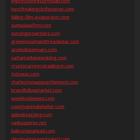
impressionresorthoian.com
bestfreakingclothesever.com
falling-film-evaporator.com
sumuslawfirm.com
nursingprowriters.com
greenmountainthreadwear.com
acutedispensary.com
sattamatkanewsblog.com
cryptocurrencytradingcn.com
totowaz.com
charlestonwipesettlement.com
brandfollowmarket.com
weeklyjobnews.com
countyanimalshelter.com
adwebtagging.com
ranksuperior.net
babystepahead.com
destinationoverlooked.com