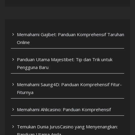
Memahami Gajibet: Panduan Komprehensif Taruhan
Online
Panduan Utama Majestibet: Tip dan Trik untuk
Pengguna Baru
Memahami Saung4D: Panduan Komprehensif Fitur-
Fiturnya
Memahami Ahlicasino: Panduan Komprehensif
Temukan Dunia JurusCasino yang Menyenangkan:
Panduan Utama Anda