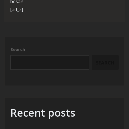
besar!
[ad_2]
Search
SEARCH
Recent posts