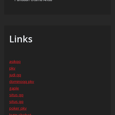
Links
asikqq
pkv
judi qq
dominoqq pkv
gaple
situs qq
situs qq
poker pkv
login sbobet