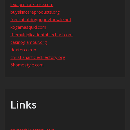
lexapro-rx-store.com
buyskincareproducts.org
frenchbulldogpuppyforsale.net
kogamasquid.com
themultiplicationtablechart.com
casinoglamour.org
dextercoin.io
christianarticledirectory.org
5homestyle.com
Links