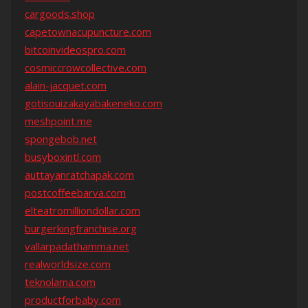
cargoods.shop
capetownacupuncture.com
bitcoinvideospro.com
cosmiccrowcollective.com
alain-jacquet.com
gotisouizakayabakeneko.com
meshpoint.me
spongebob.net
busyboxintl.com
auttayanratchapak.com
postcoffeebarva.com
elteatromilliondollar.com
burgerkingfranchise.org
vallarpadathamma.net
realworldsize.com
teknolama.com
productforbaby.com