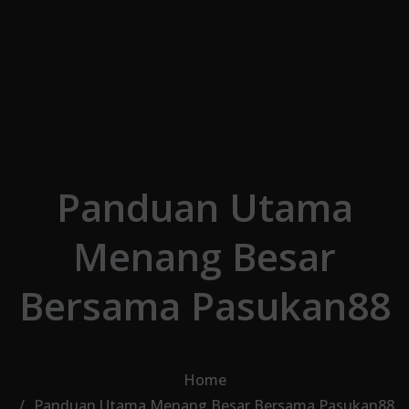
Skip to the content
Panduan Utama
Menang Besar
Bersama Pasukan88
Home
Panduan Utama Menang Besar Bersama Pasukan88