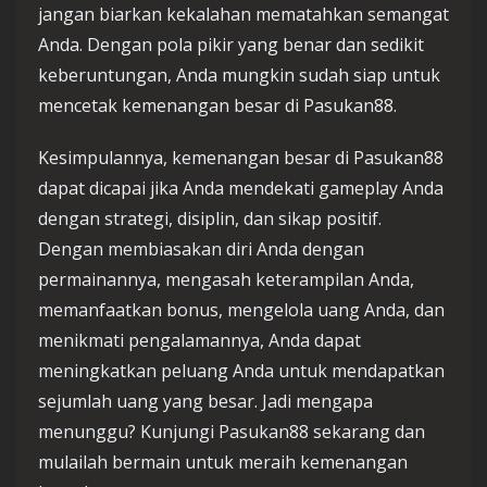
jangan biarkan kekalahan mematahkan semangat
Anda. Dengan pola pikir yang benar dan sedikit
keberuntungan, Anda mungkin sudah siap untuk
mencetak kemenangan besar di Pasukan88.
Kesimpulannya, kemenangan besar di Pasukan88
dapat dicapai jika Anda mendekati gameplay Anda
dengan strategi, disiplin, dan sikap positif.
Dengan membiasakan diri Anda dengan
permainannya, mengasah keterampilan Anda,
memanfaatkan bonus, mengelola uang Anda, dan
menikmati pengalamannya, Anda dapat
meningkatkan peluang Anda untuk mendapatkan
sejumlah uang yang besar. Jadi mengapa
menunggu? Kunjungi Pasukan88 sekarang dan
mulailah bermain untuk meraih kemenangan