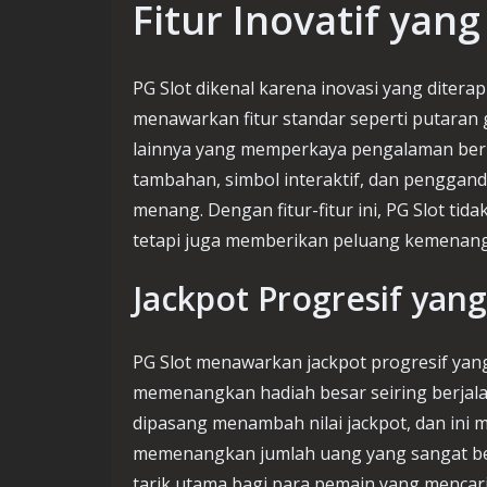
Fitur Inovatif yan
PG Slot dikenal karena inovasi yang diter
menawarkan fitur standar seperti putaran g
lainnya yang memperkaya pengalaman bermai
tambahan, simbol interaktif, dan penggan
menang. Dengan fitur-fitur ini, PG Slot t
tetapi juga memberikan peluang kemenanga
Jackpot Progresif ya
PG Slot menawarkan jackpot progresif ya
memenangkan hadiah besar seiring berjala
dipasang menambah nilai jackpot, dan ini
memenangkan jumlah uang yang sangat besar
tarik utama bagi para pemain yang mencari