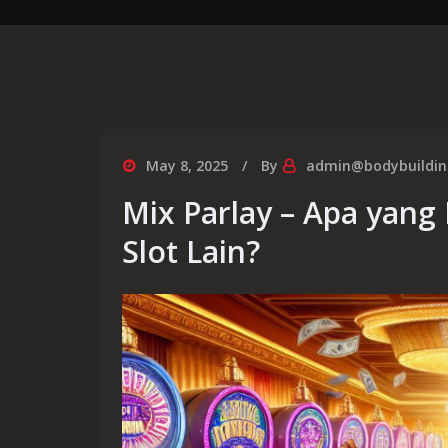
May 8, 2025
By
admin@bodybuilding
Mix Parlay – Apa yan
Slot Lain?