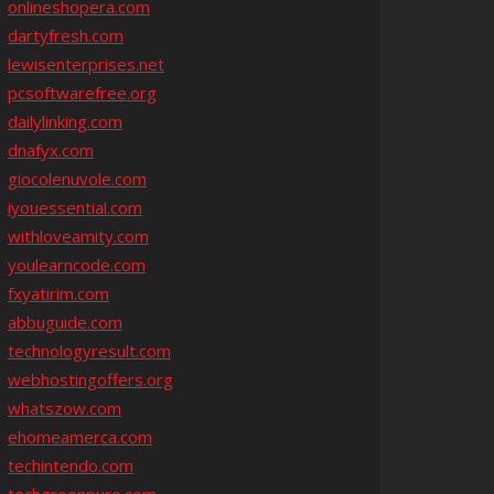
onlineshopera.com
dartyfresh.com
lewisenterprises.net
pcsoftwarefree.org
dailylinking.com
dnafyx.com
giocolenuvole.com
iyouessential.com
withloveamity.com
youlearncode.com
fxyatirim.com
abbuguide.com
technologyresult.com
webhostingoffers.org
whatszow.com
ehomeamerca.com
techintendo.com