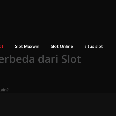
ot
Slot Maxwin
Slot Online
situs slot
rbeda dari Slot
Lain?