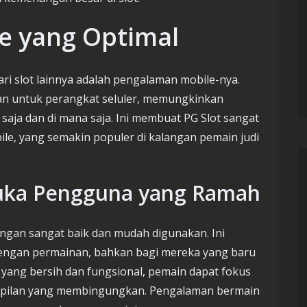
e yang Optimal
ri slot lainnya adalah pengalaman mobile-nya.
an untuk perangkat seluler, memungkinkan
aja dan di mana saja. Ini membuat PG Slot sangat
le, yang semakin populer di kalangan pemain judi
uka Pengguna yang Ramah
ngan sangat baik dan mudah digunakan. Ini
engan permainan, bahkan bagi mereka yang baru
 yang bersih dan fungsional, pemain dapat fokus
mpilan yang membingungkan. Pengalaman bermain