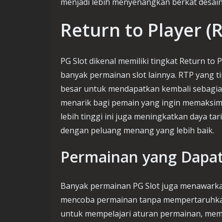
menjadi lebih menyenangkan berkat desain
Return to Player (
PG Slot dikenal memiliki tingkat Return to
banyak permainan slot lainnya. RTP yang t
besar untuk mendapatkan kembali sebagian
menarik bagi pemain yang ingin memaksi
lebih tinggi ini juga meningkatkan daya ta
dengan peluang menang yang lebih baik.
Permainan yang Dapat
Banyak permainan PG Slot juga menawark
mencoba permainan tanpa mempertaruhka
untuk mempelajari aturan permainan, memah