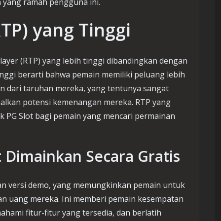
 yang ramah pengguna ini.
RTP) yang Tinggi
 Player (RTP) yang lebih tinggi dibandingkan dengan
inggi berarti bahwa pemain memiliki peluang lebih
 dari taruhan mereka, yang tentunya sangat
malkan potensi kemenangan mereka. RTP yang
rik PG Slot bagi pemain yang mencari permainan
 Dimainkan Secara Gratis
an versi demo, yang memungkinkan pemain untuk
n uang mereka. Ini memberi pemain kesempatan
ami fitur-fitur yang tersedia, dan berlatih