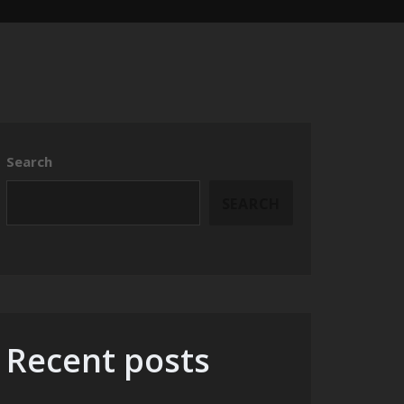
Search
SEARCH
Recent posts