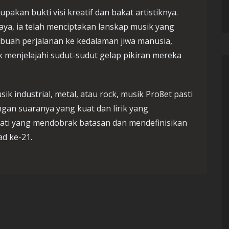
akan bukti visi kreatif dan bakat artistiknya.
a, ia telah menciptakan lanskap musik yang
ebuah perjalanan ke kedalaman jiwa manusia,
enjelajahi sudut-sudut gelap pikiran mereka
k industrial, metal, atau rock, musik Pro8et pasti
gan suaranya yang kuat dan lirik yang
jati yang mendobrak batasan dan mendefinisikan
ad ke-21.