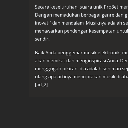
Secara keseluruhan, suara unik Pro8et merup
Dengan memadukan berbagai genre dan gay
inovatif dan mendalam. Musiknya adalah s
menawarkan pendengar kesempatan untuk m
sendiri.
Baik Anda penggemar musik elektronik, musi
akan memikat dan menginspirasi Anda. Den
menggugah pikiran, dia adalah seniman se
ulang apa artinya menciptakan musik di ab
[ad_2]