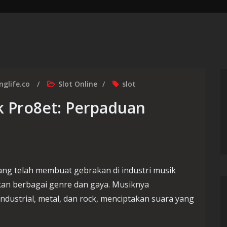
glife.co
Slot Online
slot
k Pro8et: Perpaduan
yang telah membuat gebrakan di industri musik
an berbagai genre dan gaya. Musiknya
dustrial, metal, dan rock, menciptakan suara yang