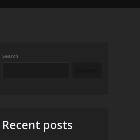
Search
SEARCH
Recent posts