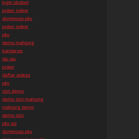
login sbobet
poker online
dominoqq pkv
poker online
pkv
demo mahjong
bandarqq
qiu qiu
poker
daftar asikqq
pkv
slot demo
demo slot mahjong
mahjong demo
demo slot
pkv qq
dominoqq pkv