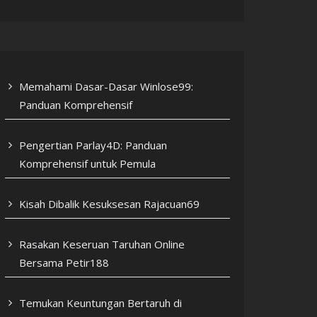
Memahami Dasar-Dasar Winlose99:
Panduan Komprehensif
Pengertian Parlay4D: Panduan
Komprehensif untuk Pemula
Kisah Dibalik Kesuksesan Rajacuan69
Rasakan Keseruan Taruhan Online
Bersama Petir188
Temukan Keuntungan Bertaruh di