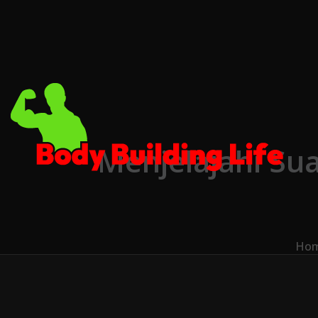
Skip to the content
Menjelajahi Su
Ho