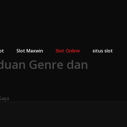
ot
Slot Maxwin
Slot Online
situs slot
aduan Genre dan
Gaya