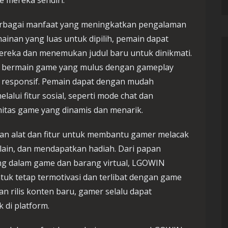
 mereka sendiri.
rbagai manfaat yang meningkatkan pengalaman
nan yang luas untuk dipilih, pemain dapat
reka dan menemukan judul baru untuk dinikmati.
n bermain game yang mulus dengan gameplay
rol responsif. Pemain dapat dengan mudah
lui fitur sosial, seperti mode chat dan
itas game yang dinamis dan menarik.
an alat dan fitur untuk membantu gamer melacak
ain, dan mendapatkan hadiah. Dari papan
ng dalam game dan barang virtual, LGOWIN
uk tetap termotivasi dan terlibat dengan game
n rilis konten baru, gamer selalu dapat
di platform.