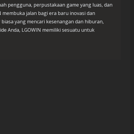
ah pengguna, perpustakaan game yang luas, dan
membuka jalan bagi era baru inovasi dan
r biasa yang mencari kesenangan dan hiburan,
de Anda, LGOWIN memiliki sesuatu untuk