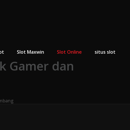
ot
Slot Maxwin
Slot Online
situs slot
uk Gamer dan
embang