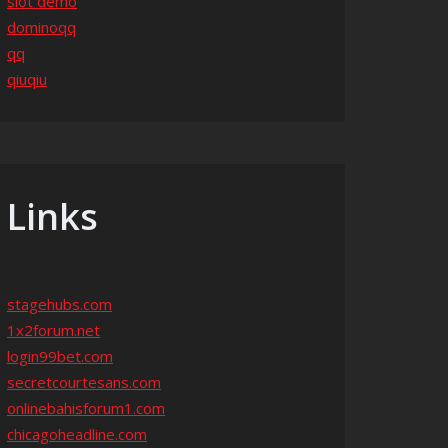
slot demo
dominoqq
qq
qiuqiu
Links
stagehubs.com
1x2forum.net
login99bet.com
secretcourtesans.com
onlinebahisforum1.com
chicagoheadline.com