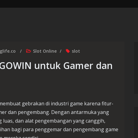
life.co
Slot Online
slot
 LGOWIN untuk Gamer dan
embuat gebrakan di industri game karena fitur-
 gamer dan pengembang. Dengan antarmuka yang
luas, dan alat pengembangan yang canggih,
ilihan bagi para penggemar dan pengembang game