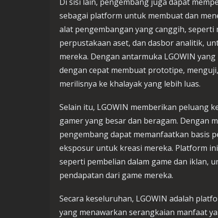
Di sisi lain, pengembang juga dapat mem
sebagai platform untuk membuat dan mene
alat pengembangan yang canggih, seperti
perpustakaan aset, dan dasbor analitik,
mereka. Dengan antarmuka LGOWIN yang int
dengan cepat membuat prototipe, menguj
merilisnya ke khalayak yang lebih luas.
Selain itu, LGOWIN memberikan peluang 
gamer yang besar dan beragam. Dengan me
pengembang dapat memanfaatkan basis p
eksposur untuk kreasi mereka. Platform in
seperti pembelian dalam game dan iklan
pendapatan dari game mereka.
Secara keseluruhan, LGOWIN adalah platf
yang menawarkan serangkaian manfaat y