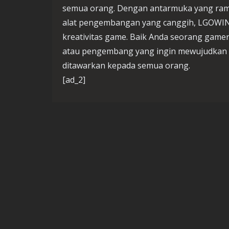
semua orang. Dengan antarmuka yang ram
alat pengembangan yang canggih, LGOWIN 
kreativitas game. Baik Anda seorang game
atau pengembang yang ingin mewujudkan i
ditawarkan kepada semua orang.
[ad_2]