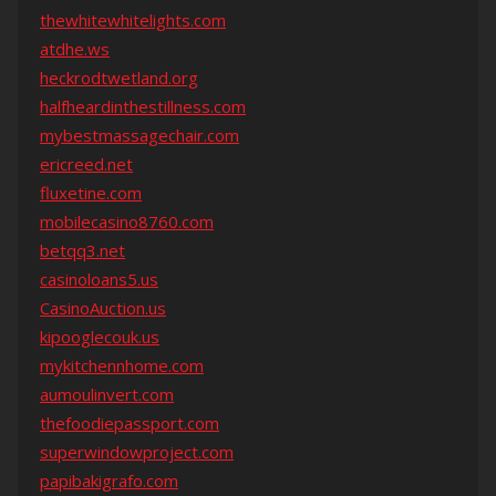
thewhitewhitelights.com
atdhe.ws
heckrodtwetland.org
halfheardinthestillness.com
mybestmassagechair.com
ericreed.net
fluxetine.com
mobilecasino8760.com
betqq3.net
casinoloans5.us
CasinoAuction.us
kipooglecouk.us
mykitchennhome.com
aumoulinvert.com
thefoodiepassport.com
superwindowproject.com
papibakigrafo.com