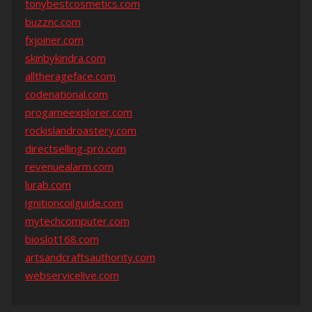
tonybestcosmetics.com
buzznc.com
fxjoiner.com
skinbykindra.com
alltherageface.com
codenational.com
progameexplorer.com
rockislandroastery.com
directselling-pro.com
revenuealarm.com
lurab.com
ignitioncoilguide.com
mytechcomputer.com
bioslot168.com
artsandcraftsauthority.com
webservicelive.com