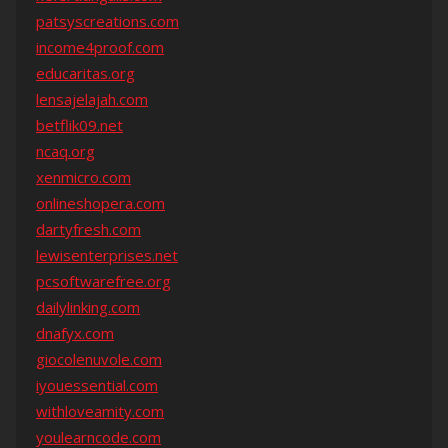
patsyscreations.com
income4proof.com
educaritas.org
lensajelajah.com
betflik09.net
ncaq.org
xenmicro.com
onlineshopera.com
dartyfresh.com
lewisenterprises.net
pcsoftwarefree.org
dailylinking.com
dnafyx.com
giocolenuvole.com
iyouessential.com
withloveamity.com
youlearncode.com