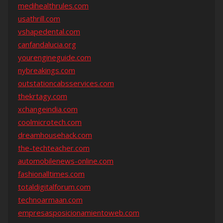
medihealthrules.com
usathrill.com
vshapedental.com
canfandalucia.org
yourengineguide.com
nybreakings.com
outstationcabsservices.com
thekrtagy.com
xchangeindia.com
coolmicrotech.com
dreamhousehack.com
the-techteacher.com
automobilenews-online.com
fashionalltimes.com
totaldigitalforum.com
technoarmaan.com
empresasposicionamientoweb.com