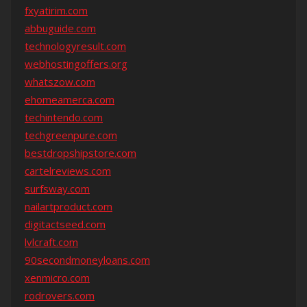
fxyatirim.com
abbuguide.com
technologyresult.com
webhostingoffers.org
whatszow.com
ehomeamerca.com
techintendo.com
techgreenpure.com
bestdropshipstore.com
cartelreviews.com
surfsway.com
nailartproduct.com
digitactseed.com
lvlcraft.com
90secondmoneyloans.com
xenmicro.com
rodrovers.com