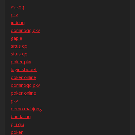
asikqq
pkv
judi qq
dominoqq pkv
gaple
situs qq
situs qq
poker pkv
login sbobet
poker online
dominoqq pkv
poker online
pkv
demo mahjong
bandarqq
qiu qiu
poker