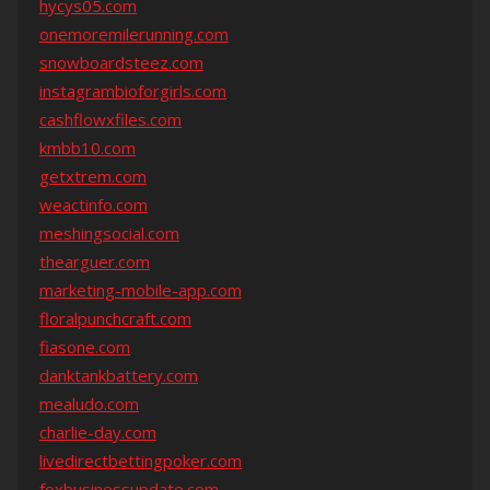
hycys05.com
onemoremilerunning.com
snowboardsteez.com
instagrambioforgirls.com
cashflowxfiles.com
kmbb10.com
getxtrem.com
weactinfo.com
meshingsocial.com
thearguer.com
marketing-mobile-app.com
floralpunchcraft.com
fiasone.com
danktankbattery.com
mealudo.com
charlie-day.com
livedirectbettingpoker.com
foxbusinessupdate.com