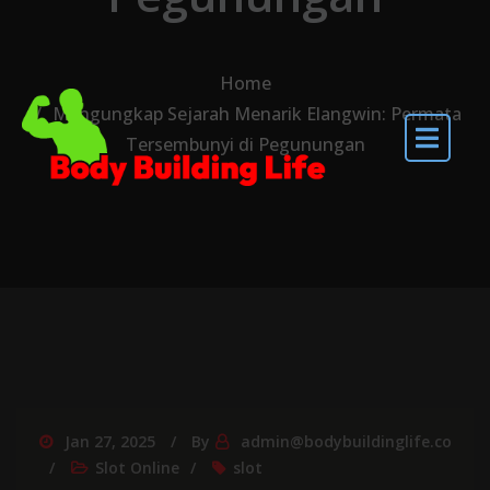
Home
Mengungkap Sejarah Menarik Elangwin: Permata
Tersembunyi di Pegunungan
Jan 27, 2025
By
admin@bodybuildinglife.co
Slot Online
slot