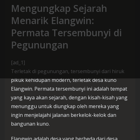
Mengungkap Sejarah
Menarik Elangwin:
Permata Tersembunyi di
Pegunungan
[ad_1]
Terletak di pegunungan, tersembunyi dari hiruk
pikuk kehidupan modern, terletak desa kuno
Elangwin. Permata tersembunyi ini adalah tempat
yang kaya akan sejarah, dengan kisah-kisah yang
menunggu untuk diungkap oleh mereka yang
ingin menjelajahi jalanan berkelok-kelok dan
bangunan kuno.
Elangwin adalah desa yang berbeda dari desa