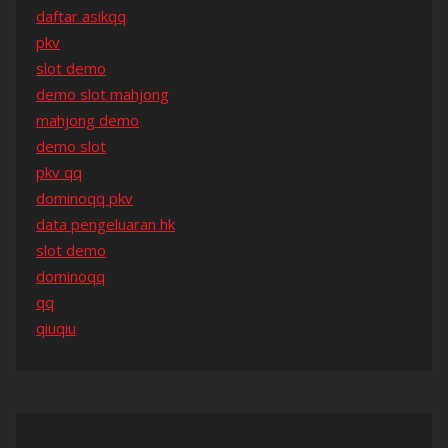
daftar asikqq
pkv
slot demo
demo slot mahjong
mahjong demo
demo slot
pkv qq
dominoqq pkv
data pengeluaran hk
slot demo
dominoqq
qq
qiuqiu