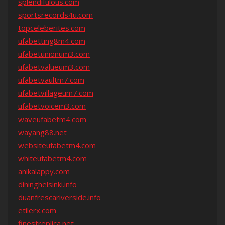
splendifulous.com
sportsrecords4u.com
topceleberites.com
ufabetting8m4.com
ufabetunionum3.com
ufabetvalueum3.com
ufabetvaultm7.com
ufabetvillageum7.com
ufabetvoicem3.com
waveufabetm4.com
wayang88.net
websiteufabetm4.com
whiteufabetm4.com
anikalappy.com
dininghelsinki.info
duanfrescariverside.info
etilerx.com
finestreplica.net