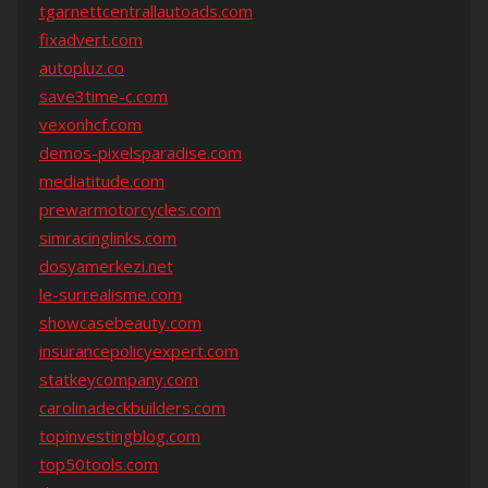
tgarnettcentrallautoads.com
fixadvert.com
autopluz.co
save3time-c.com
vexonhcf.com
demos-pixelsparadise.com
mediatitude.com
prewarmotorcycles.com
simracinglinks.com
dosyamerkezi.net
le-surrealisme.com
showcasebeauty.com
insurancepolicyexpert.com
statkeycompany.com
carolinadeckbuilders.com
topinvestingblog.com
top50tools.com