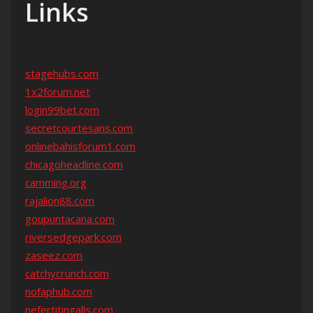
Links
stagehubs.com
1x2forum.net
login99bet.com
secretcourtesans.com
onlinebahisforum1.com
chicagoheadline.com
camming.org
rajalion88.com
goupuntacana.com
riversedgepark.com
zaseez.com
catchycrunch.com
nofaphub.com
nefertitingalls.com