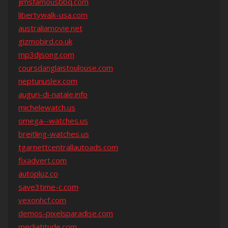
jimsfamousbbq.com
libertywalk-usa.com
australiamovie.net
gizmobird.co.uk
mp3djsong.com
coursdanglaistoulouse.com
neptunuslex.com
auguri-di-natale.info
michelewatch.us
omega--watches.us
breitling-watches.us
tgarnettcentrallautoads.com
fixadvert.com
autopluz.co
save3time-c.com
vexonhcf.com
demos-pixelsparadise.com
mediatitude.com