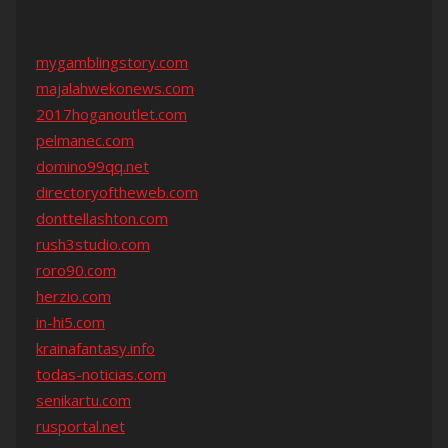
mygamblingstory.com
majalahwekonews.com
2017hoganoutlet.com
pelmanec.com
domino99qq.net
directoryoftheweb.com
donttellashton.com
rush3studio.com
roro90.com
herzio.com
in-hi5.com
krainafantasy.info
todas-noticias.com
senikartu.com
rusportal.net