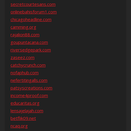
secretcourtesans.com
onlinebahisforum1.com
chicagoheadline.com
camming.org
rajalion88.com
goupuntacana.com
riversedgepark.com
zaseez.com
catchycrunch.com
nofaphub.com
nefertitingalls.com
patsyscreations.com
income4proof.com
educaritas.org
lensajelajah.com
betflik09.net
ncaq.org