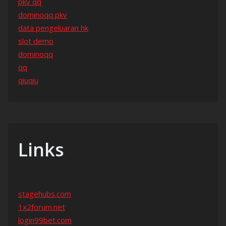
pkv qq
dominoqq pkv
data pengeluaran hk
slot demo
dominoqq
qq
qiuqiu
Links
stagehubs.com
1x2forum.net
login99bet.com