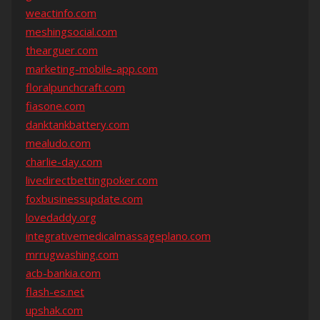
weactinfo.com
meshingsocial.com
thearguer.com
marketing-mobile-app.com
floralpunchcraft.com
fiasone.com
danktankbattery.com
mealudo.com
charlie-day.com
livedirectbettingpoker.com
foxbusinessupdate.com
lovedaddy.org
integrativemedicalmassageplano.com
mrrugwashing.com
acb-bankia.com
flash-es.net
upshak.com