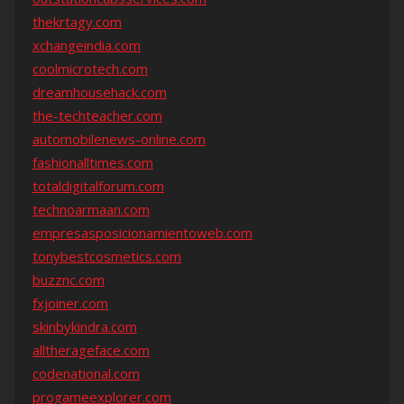
thekrtagy.com
xchangeindia.com
coolmicrotech.com
dreamhousehack.com
the-techteacher.com
automobilenews-online.com
fashionalltimes.com
totaldigitalforum.com
technoarmaan.com
empresasposicionamientoweb.com
tonybestcosmetics.com
buzznc.com
fxjoiner.com
skinbykindra.com
alltherageface.com
codenational.com
progameexplorer.com