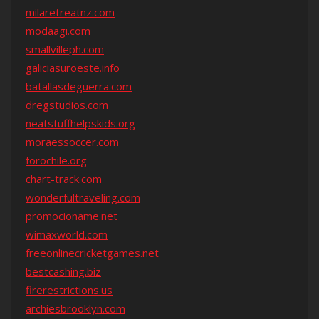
milaretreatnz.com
modaagi.com
smallvilleph.com
galiciasuroeste.info
batallasdeguerra.com
dregstudios.com
neatstuffhelpskids.org
moraessoccer.com
forochile.org
chart-track.com
wonderfultraveling.com
promocioname.net
wimaxworld.com
freeonlinecricketgames.net
bestcashing.biz
firerestrictions.us
archiesbrooklyn.com