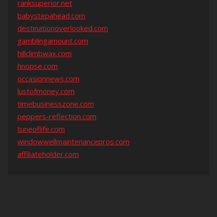
ranksuperior.net
babystepahead.com
destinationoverlooked.com
gamblingamount.com
hillclimbwax.com
hnopse.com
occasionnews.com
lustofmoney.com
timebusinesszone.com
peppers-reflection.com
tuneoflife.com
windowwellmaintenancepros.com
affiliateholder.com