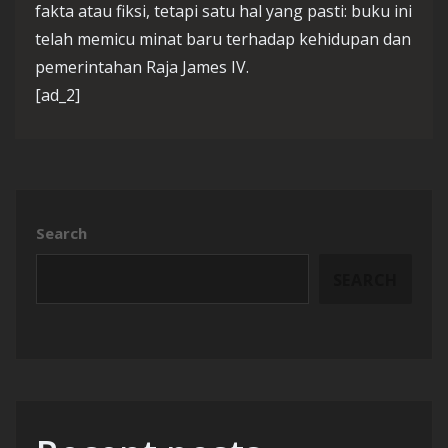
fakta atau fiksi, tetapi satu hal yang pasti: buku ini
telah memicu minat baru terhadap kehidupan dan
pemerintahan Raja James IV.
[ad_2]
Search
SEARCH