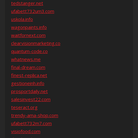
tedstanger.net
ufabett732um3.com
uskola.info
wagonpaints.info
waitfornext.com
clearvisionmarketing.co
quantum-code.co
whatnews.me
final-dream.com
finest-replica.net
gestioneinh.info
prosportdaily.net
salesinvest22.com
teseract.org
trendy-ama-shop.com
ufabett732m7.com
visiofood.com