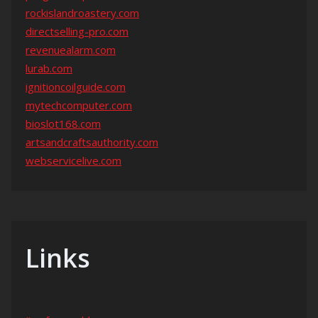
rockislandroastery.com
directselling-pro.com
revenuealarm.com
lurab.com
ignitioncoilguide.com
mytechcomputer.com
bioslot168.com
artsandcraftsauthority.com
webservicelive.com
Links