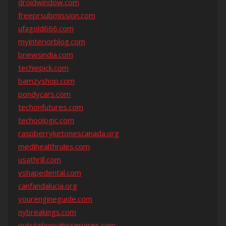
droidwindow.com
freeprsubmission.com
ufagold666.com
myinteriorblog.com
bnewsindia.com
techiepick.com
bamzyshop.com
pondycars.com
techonfutures.com
techoologic.com
raspberryketonescanada.org
medihealthrules.com
usathrill.com
vshapedental.com
canfandalucia.org
yourengineguide.com
nybreakings.com
outstationcabsservices.com