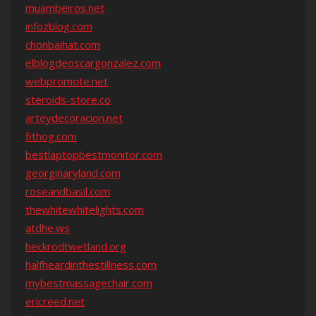
muambeiros.net
infozblog.com
chonbaihat.com
elblogdeoscargonzalez.com
webpromote.net
steroids-store.co
arteydecoracion.net
fithog.com
bestlaptopbestmonitor.com
georginaryland.com
roseandbasil.com
thewhitewhitelights.com
atdhe.ws
heckrodtwetland.org
halfheardinthestillness.com
mybestmassagechair.com
ericreed.net