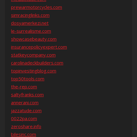
prewarmotorcycles.com
simracinglinks.com
dosyamerkezi.net
le-surrealisme.com
showcasebeauty.com
insurancepolicyexpert.com
statkeycompany.com
carolinadeckbuilders.com
topinvestingblog.com
top50tools.com
the-rep.com
saltyfranks.com
annerani.com
jazzatude.com
0022pa.com
zeroshare.info
bilesinc.com