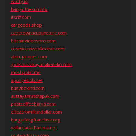
watty.io
livinginthesun.info
itsriz.com
cargoods.shop
capetownacupuncture.com
bitcoinvideospro.com
cosmiccrowcollective.com
alain-jacquet.com
gotisouizakayabakeneko.com
meshpoint.me
spongebob.net
busyboxintl.com
auttayanratchapak.com
postcoffeebarva.com
elteatromilliondollar.com
burgerkingfranchise.org
vallarpadathamma.net
realworldsize.com