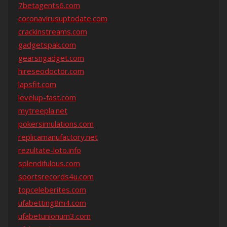
7betagents6.com
coronavirusuptodate.com
crackinstreams.com
gadgetspak.com
gearsngadget.com
hireseodoctor.com
lapsfit.com
levelup-fast.com
mytreepla.net
pokersimulations.com
replicamanufactory.net
rezultate-loto.info
splendifulous.com
sportsrecords4u.com
topceleberites.com
ufabetting8m4.com
ufabetunionum3.com