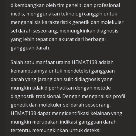
dikembangkan oleh tim peneliti dan profesional
medis, menggunakan teknologi canggih untuk
menganalisis karakteristik genetik dan molekuler
sel darah seseorang, memungkinkan diagnosis
yang lebih tepat dan akurat dari berbagai
gangguan darah.
Salah satu manfaat utama HEMAT138 adalah
kemampuannya untuk mendeteksi gangguan
darah yang jarang dan sulit didiagnosis yang
mungkin tidak diperhatikan dengan metode
diagnostik tradisional. Dengan menganalisis profil
genetik dan molekuler sel darah seseorang,
HEMAT138 dapat mengidentifikasi kelainan yang
mungkin merupakan indikasi gangguan darah
tertentu, memungkinkan untuk deteksi