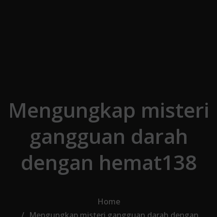
Skip to the content
Mengungkap misteri
gangguan darah
dengan hemat138
Home
Mengungkap misteri gangguan darah dengan