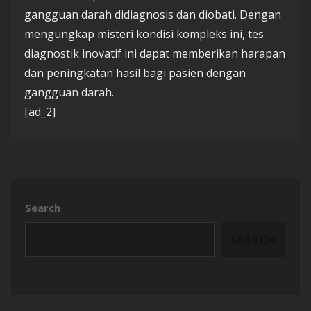
gangguan darah didiagnosis dan diobati. Dengan
mengungkap misteri kondisi kompleks ini, tes
diagnostik inovatif ini dapat memberikan harapan
dan peningkatan hasil bagi pasien dengan
gangguan darah.
[ad_2]
Search
SEARCH