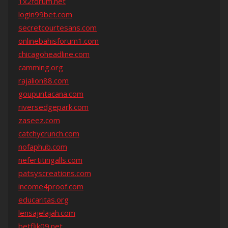
1x2forum.net
login99bet.com
secretcourtesans.com
onlinebahisforum1.com
chicagoheadline.com
camming.org
rajalion88.com
goupuntacana.com
riversedgepark.com
zaseez.com
catchycrunch.com
nofaphub.com
nefertitingalls.com
patsyscreations.com
income4proof.com
educaritas.org
lensajelajah.com
betflik09.net