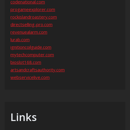
codenational.com
progameexplorer.com
rockislandroastery.com
directselling-pro.com
revenuealarm.com
lurab.com
ignitioncoilguide.com
mytechcomputer.com
bioslot168.com
artsandcraftsauthority.com
webservicelive.com
Links