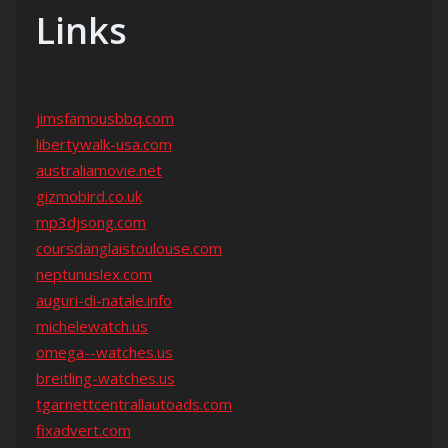
Links
jimsfamousbbq.com
libertywalk-usa.com
australiamovie.net
gizmobird.co.uk
mp3djsong.com
coursdanglaistoulouse.com
neptunuslex.com
auguri-di-natale.info
michelewatch.us
omega--watches.us
breitling-watches.us
tgarnettcentrallautoads.com
fixadvert.com