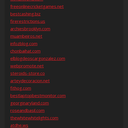
freeonlinecricketgames.net
bestcashing.biz
firerestrictions.us
archiesbrooklyn.com
muambeiros.net
infozblog.com
chonbaihat.com
elblogdeoscargonzalez.com
webpromote.net
steroids-store.co
arteydecoracion.net
fithog.com
bestlaptopbestmonitor.com
georginaryland.com
roseandbasil.com
thewhitewhitelights.com
atdhe.ws