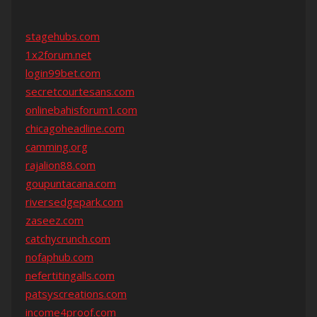
stagehubs.com
1x2forum.net
login99bet.com
secretcourtesans.com
onlinebahisforum1.com
chicagoheadline.com
camming.org
rajalion88.com
goupuntacana.com
riversedgepark.com
zaseez.com
catchycrunch.com
nofaphub.com
nefertitingalls.com
patsyscreations.com
income4proof.com