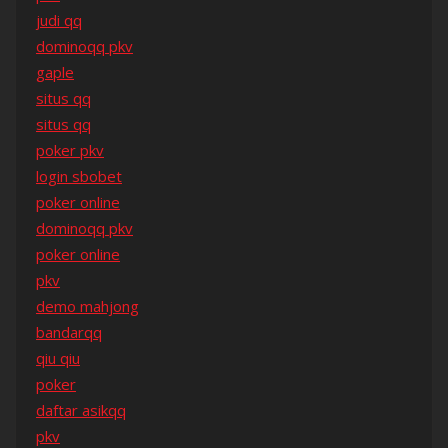
judi qq
dominoqq pkv
gaple
situs qq
situs qq
poker pkv
login sbobet
poker online
dominoqq pkv
poker online
pkv
demo mahjong
bandarqq
qiu qiu
poker
daftar asikqq
pkv