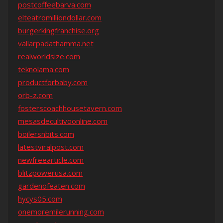
postcoffeebarva.com
elteatromilliondollar.com
burgerkingfranchise.org
vallarpadathamma.net
realworldsize.com
teknolama.com
productforbaby.com
orb-z.com
fosterscoachhousetavern.com
mesasdecultivoonline.com
boilersnbits.com
latestviralpost.com
newfreearticle.com
blitzpowerusa.com
gardenofeaten.com
hycys05.com
onemoremilerunning.com