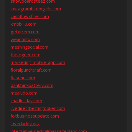
snowboardsteez.com
instagrambioforgirls.com
cashflowxfiles.com
kmbb10.com
getxtrem.com
weactinfo.com
meshingsocial.com
thearguer.com
marketing-mobile-app.com
floralpunchcraft.com
fiasone.com
danktankbattery.com
mealudo.com
charlie-day.com
livedirectbettingpoker.com
foxbusinessupdate.com
lovedaddy.org
integrativemedicalmassageplano.com