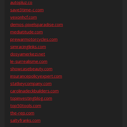
autopluz.co
save3time-c.com
vexonhcf.com
demos-pixelsparadise.com
mediatitude.com
prewarmotorcycles.com
simracinglinks.com
dosyamerkezi.net
le-surrealisme.com
showcasebeauty.com
insurancepolicyexpert.com
statkeycompany.com
carolinadeckbuilders.com
topinvestingblog.com
top50tools.com
the-rep.com
saltyfranks.com