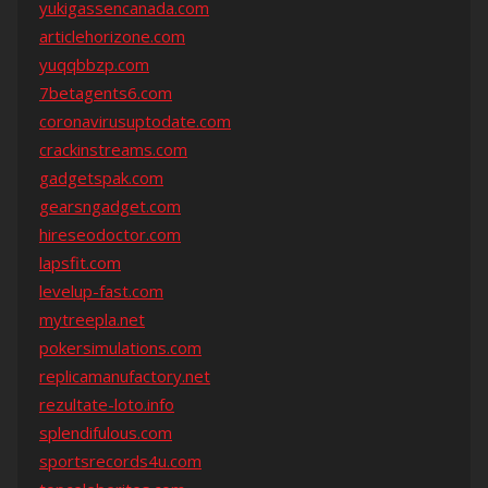
yukigassencanada.com
articlehorizone.com
yuqqbbzp.com
7betagents6.com
coronavirusuptodate.com
crackinstreams.com
gadgetspak.com
gearsngadget.com
hireseodoctor.com
lapsfit.com
levelup-fast.com
mytreepla.net
pokersimulations.com
replicamanufactory.net
rezultate-loto.info
splendifulous.com
sportsrecords4u.com