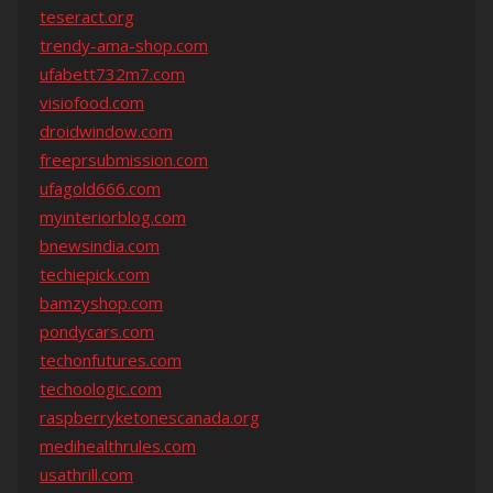
teseract.org
trendy-ama-shop.com
ufabett732m7.com
visiofood.com
droidwindow.com
freeprsubmission.com
ufagold666.com
myinteriorblog.com
bnewsindia.com
techiepick.com
bamzyshop.com
pondycars.com
techonfutures.com
techoologic.com
raspberryketonescanada.org
medihealthrules.com
usathrill.com