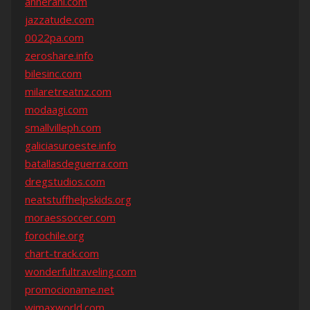
annerani.com
jazzatude.com
0022pa.com
zeroshare.info
bilesinc.com
milaretreatnz.com
modaagi.com
smallvilleph.com
galiciasuroeste.info
batallasdeguerra.com
dregstudios.com
neatstuffhelpskids.org
moraessoccer.com
forochile.org
chart-track.com
wonderfultraveling.com
promocioname.net
wimaxworld.com