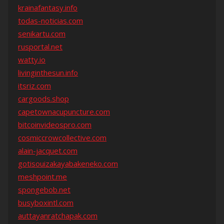
krainafantasy.info
todas-noticias.com
senikartu.com
rusportal.net
watty.io
livinginthesun.info
itsriz.com
cargoods.shop
capetownacupuncture.com
bitcoinvideospro.com
cosmiccrowcollective.com
alain-jacquet.com
gotisouizakayabakeneko.com
meshpoint.me
spongebob.net
busyboxintl.com
auttayanratchapak.com