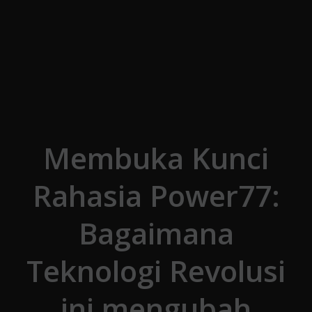
Skip to the content
Membuka Kunci
Rahasia Power77:
Bagaimana
Teknologi Revolusi
ini mengubah