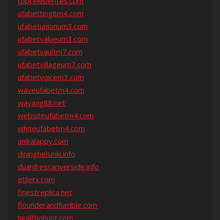
topceleberites.com
ufabetting8m4.com
ufabetunionum3.com
ufabetvalueum3.com
ufabetvaultm7.com
ufabetvillageum7.com
ufabetvoicem3.com
waveufabetm4.com
wayang88.net
websiteufabetm4.com
whiteufabetm4.com
anikalappy.com
dininghelsinki.info
duanfrescariverside.info
etilerx.com
finestreplica.net
flounderandfumble.com
healthohunt.com