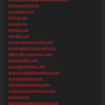
mrrugwashing.com
acb-bankia.com
flash-es.net
upshak.com
backsilo.com
siviralqq.com
impressionresorthoian.com
bestfreakingclothesever.com
falling-film-evaporator.com
sumuslawfirm.com
nursingprowriters.com
greenmountainthreadwear.com
acutedispensary.com
sattamatkanewsblog.com
cryptocurrencytradingcn.com
totowaz.com
charlestonwipesettlement.com