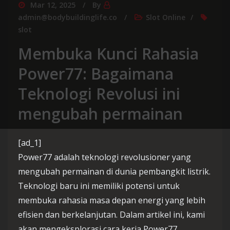
Mar 12, 2025
By
admin@bodybuildinglife.co
Slot Online
slot
Membuka Kunci Rahasia
Power77: Bagaimana
Teknologi Revolusi ini
mengubah permainan
[ad_1]
Power77 adalah teknologi revolusioner yang
mengubah permainan di dunia pembangkit listrik.
Teknologi baru ini memiliki potensi untuk
membuka rahasia masa depan energi yang lebih
efisien dan berkelanjutan. Dalam artikel ini, kami
akan mengeksplorasi cara kerja Power77,