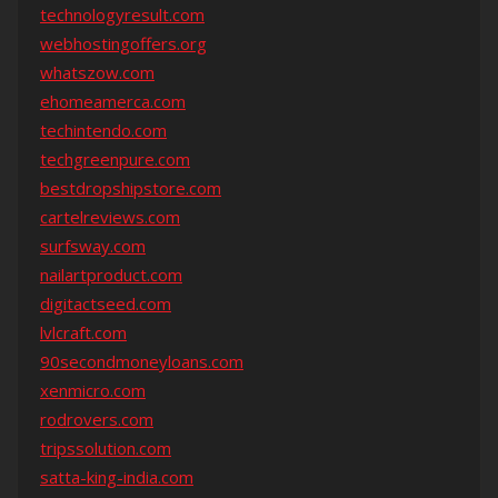
technologyresult.com
webhostingoffers.org
whatszow.com
ehomeamerca.com
techintendo.com
techgreenpure.com
bestdropshipstore.com
cartelreviews.com
surfsway.com
nailartproduct.com
digitactseed.com
lvlcraft.com
90secondmoneyloans.com
xenmicro.com
rodrovers.com
tripssolution.com
satta-king-india.com