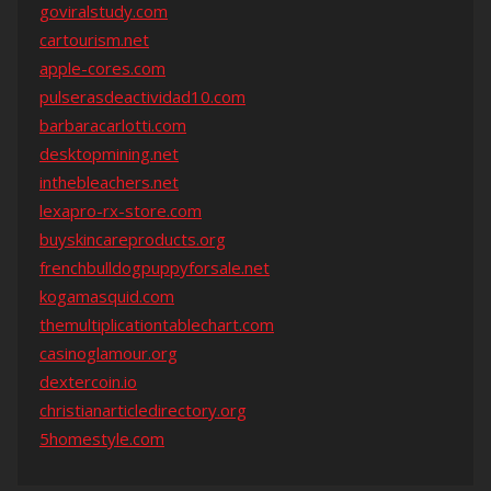
goviralstudy.com
cartourism.net
apple-cores.com
pulserasdeactividad10.com
barbaracarlotti.com
desktopmining.net
inthebleachers.net
lexapro-rx-store.com
buyskincareproducts.org
frenchbulldogpuppyforsale.net
kogamasquid.com
themultiplicationtablechart.com
casinoglamour.org
dextercoin.io
christianarticledirectory.org
5homestyle.com