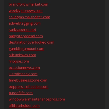
brandfollowmarket.com
weeklyjobnews.com
countyanimalshelter.com
adwebtagging.com
ranksuperior.net
babystepahead.com
destinationoverlooked.com
gamblingamount.com
hillclimbwax.com
hnopse.com
occasionnews.com
lustofmoney.com
timebusinesszone.com
peppers-reflection.com
tuneoflife.com
windowwellmaintenancepros.com
affiliateholder.com