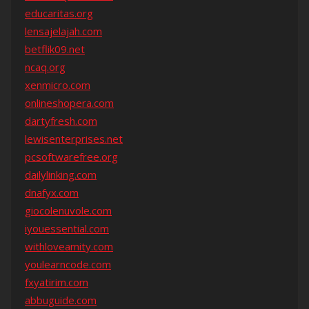
educaritas.org
lensajelajah.com
betflik09.net
ncaq.org
xenmicro.com
onlineshopera.com
dartyfresh.com
lewisenterprises.net
pcsoftwarefree.org
dailylinking.com
dnafyx.com
giocolenuvole.com
iyouessential.com
withloveamity.com
youlearncode.com
fxyatirim.com
abbuguide.com