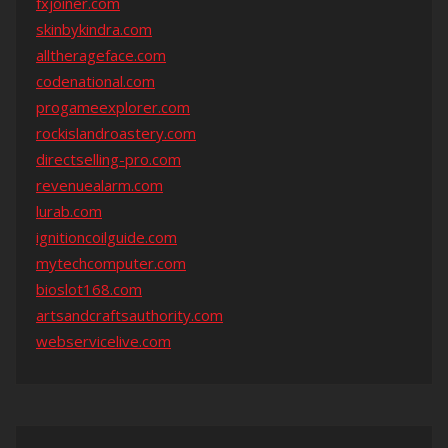
fxjoiner.com
skinbykindra.com
alltherageface.com
codenational.com
progameexplorer.com
rockislandroastery.com
directselling-pro.com
revenuealarm.com
lurab.com
ignitioncoilguide.com
mytechcomputer.com
bioslot168.com
artsandcraftsauthority.com
webservicelive.com