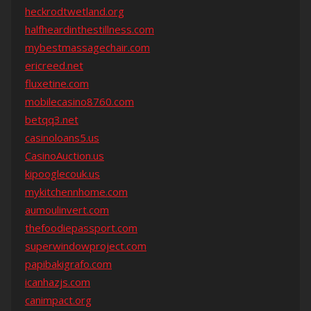
heckrodtwetland.org
halfheardinthestillness.com
mybestmassagechair.com
ericreed.net
fluxetine.com
mobilecasino8760.com
betqq3.net
casinoloans5.us
CasinoAuction.us
kipooglecouk.us
mykitchennhome.com
aumoulinvert.com
thefoodiepassport.com
superwindowproject.com
papibakigrafo.com
icanhazjs.com
canimpact.org