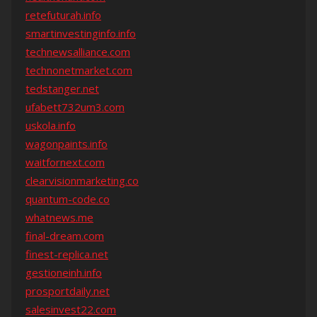
retefuturah.info
smartinvestinginfo.info
technewsalliance.com
technonetmarket.com
tedstanger.net
ufabett732um3.com
uskola.info
wagonpaints.info
waitfornext.com
clearvisionmarketing.co
quantum-code.co
whatnews.me
final-dream.com
finest-replica.net
gestioneinh.info
prosportdaily.net
salesinvest22.com