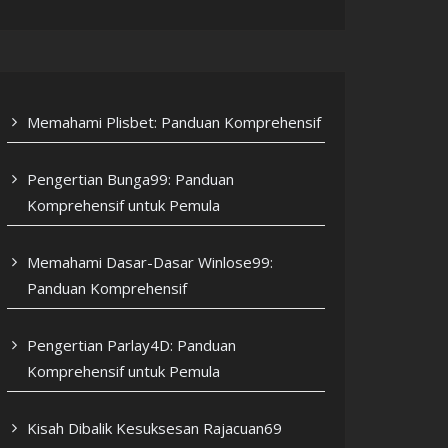
Memahami Plisbet: Panduan Komprehensif
Pengertian Bunga99: Panduan
Komprehensif untuk Pemula
Memahami Dasar-Dasar Winlose99:
Panduan Komprehensif
Pengertian Parlay4D: Panduan
Komprehensif untuk Pemula
Kisah Dibalik Kesuksesan Rajacuan69