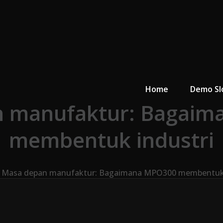
Primary Menu
Home
Demo Sl
 manufaktur: Bagai
membentuk industri
Masa depan manufaktur: Bagaimana MPO300 membentuk 