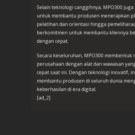
Selain teknologi canggihnya, MPO300 jug
untuk membantu produsen menerapkan pla
pelatihan dan orientasi hingga pemeliha
berkomitmen untuk membantu kliennya ber
dengan cepat.
Secara keseluruhan, MPO300 membentuk 
perusahaan dengan alat dan wawasan yang 
cepat saat ini. Dengan teknologi inovatif,
membantu produsen di seluruh dunia men
keberhasilan di era digital.
[ad_2]