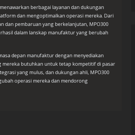
a menawarkan berbagai layanan dan dukungan
tform dan mengoptimalkan operasi mereka. Dari
raan dan pembaruan yang berkelanjutan, MPO300
hasil dalam lanskap manufaktur yang berubah
masa depan manufaktur dengan menyediakan
mereka butuhkan untuk tetap kompetitif di pasar
 integrasi yang mulus, dan dukungan ahli, MPO300
gubah operasi mereka dan mendorong