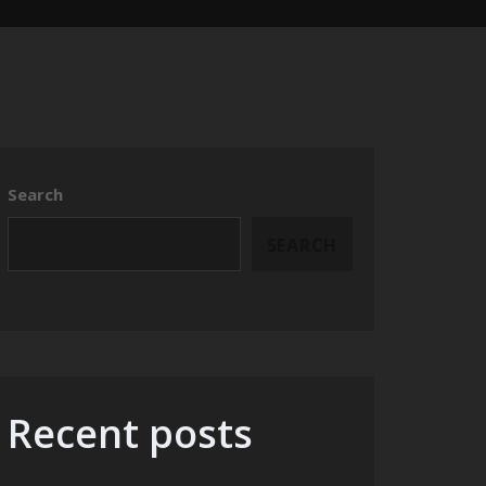
Search
SEARCH
Recent posts