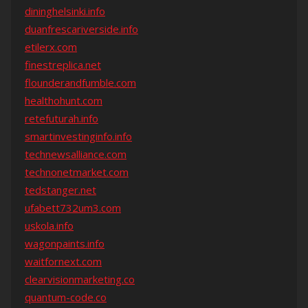
dininghelsinki.info
duanfrescariverside.info
etilerx.com
finestreplica.net
flounderandfumble.com
healthohunt.com
retefuturah.info
smartinvestinginfo.info
technewsalliance.com
technonetmarket.com
tedstanger.net
ufabett732um3.com
uskola.info
wagonpaints.info
waitfornext.com
clearvisionmarketing.co
quantum-code.co