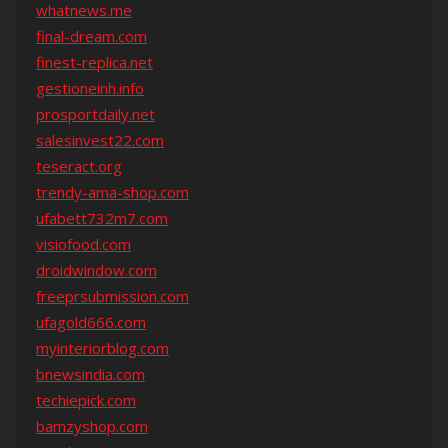
whatnews.me
final-dream.com
finest-replica.net
gestioneinh.info
prosportdaily.net
salesinvest22.com
teseract.org
trendy-ama-shop.com
ufabett732m7.com
visiofood.com
droidwindow.com
freeprsubmission.com
ufagold666.com
myinteriorblog.com
bnewsindia.com
techiepick.com
bamzyshop.com