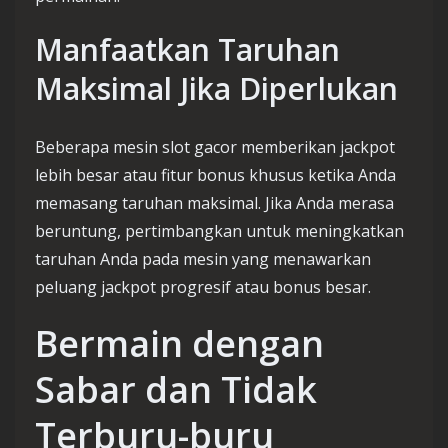
Manfaatkan Taruhan
Maksimal Jika Diperlukan
Beberapa mesin slot gacor memberikan jackpot
lebih besar atau fitur bonus khusus ketika Anda
memasang taruhan maksimal. Jika Anda merasa
beruntung, pertimbangkan untuk meningkatkan
taruhan Anda pada mesin yang menawarkan
peluang jackpot progresif atau bonus besar.
Bermain dengan
Sabar dan Tidak
Terburu-buru