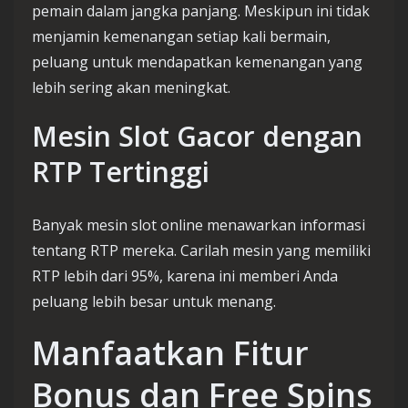
pemain dalam jangka panjang. Meskipun ini tidak
menjamin kemenangan setiap kali bermain,
peluang untuk mendapatkan kemenangan yang
lebih sering akan meningkat.
Mesin Slot Gacor dengan
RTP Tertinggi
Banyak mesin slot online menawarkan informasi
tentang RTP mereka. Carilah mesin yang memiliki
RTP lebih dari 95%, karena ini memberi Anda
peluang lebih besar untuk menang.
Manfaatkan Fitur
Bonus dan Free Spins