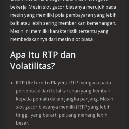
bekerja. Mesin slot gacor biasanya merujuk pada
mesin yang memiliki pola pembayaran yang lebih
baik atau lebih sering memberikan kemenangan.
Mesin ini memiliki karakteristik tertentu yang
membedakannya dari mesin slot biasa.
Apa Itu RTP dan
Volatilitas?
RTP (Return to Player):
RTP mengacu pada
persentase dari total taruhan yang kembali
kepada pemain dalam jangka panjang. Mesin
slot gacor biasanya memiliki RTP yang lebih
tinggi, yang berarti peluang menang lebih
besar.