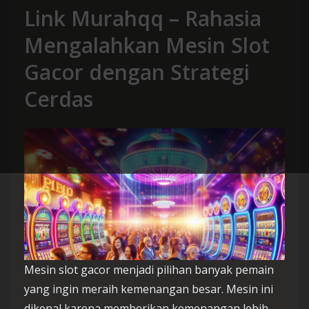
Link Murahqq – Rahasia
Mengalahkan Mesin Slot
Gacor dengan Strategi
Cerdas
Mesin slot gacor menjadi pilihan banyak pemain
yang ingin meraih kemenangan besar. Mesin ini
dikenal karena memberikan kemenangan lebih