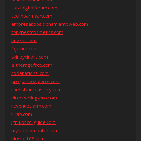
totaldigitalforum.com
technoarmaan.com
empresasposicionamientoweb.com
tonybestcosmetics.com
buzznc.com
fxjoiner.com
skinbykindra.com
alltherageface.com
codenational.com
progameexplorer.com
rockislandroastery.com
directselling-pro.com
revenuealarm.com
lurab.com
ignitioncoilguide.com
mytechcomputer.com
bioslot168.com