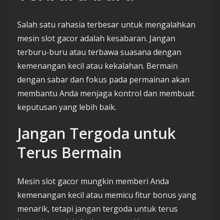
Salah satu rahasia terbesar untuk mengalahkan
mesin slot gacor adalah kesabaran. Jangan
terburu-buru atau terbawa suasana dengan
kemenangan kecil atau kekalahan. Bermain
dengan sabar dan fokus pada permainan akan
membantu Anda menjaga kontrol dan membuat
keputusan yang lebih baik.
Jangan Tergoda untuk
Terus Bermain
Mesin slot gacor mungkin memberi Anda
kemenangan kecil atau memicu fitur bonus yang
menarik, tetapi jangan tergoda untuk terus