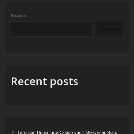
Search
SEARCH
Recent posts
Temukan Dunia JurusCasino yang Menyenangkan: