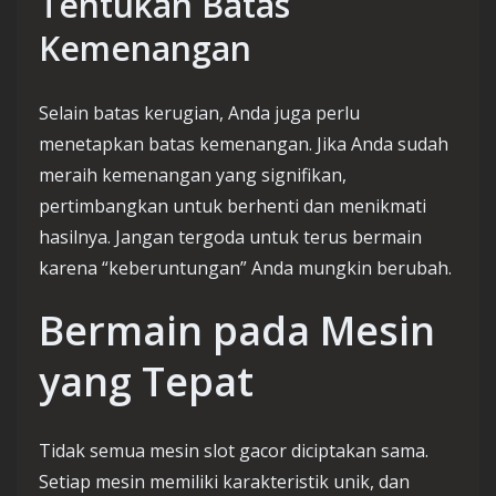
Tentukan Batas
Kemenangan
Selain batas kerugian, Anda juga perlu
menetapkan batas kemenangan. Jika Anda sudah
meraih kemenangan yang signifikan,
pertimbangkan untuk berhenti dan menikmati
hasilnya. Jangan tergoda untuk terus bermain
karena “keberuntungan” Anda mungkin berubah.
Bermain pada Mesin
yang Tepat
Tidak semua mesin slot gacor diciptakan sama.
Setiap mesin memiliki karakteristik unik, dan