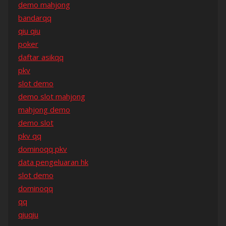
demo mahjong
bandarqq
qiu qiu
poker
daftar asikqq
pkv
slot demo
demo slot mahjong
mahjong demo
demo slot
pkv qq
dominoqq pkv
data pengeluaran hk
slot demo
dominoqq
qq
qiuqiu