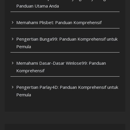
Panduan Utama Anda
Memahami Plisbet: Panduan Komprehensif
Pengertian Bunga99: Panduan Komprehensif untuk
Pemula
Memahami Dasar-Dasar Winlose99: Panduan
Komprehensif
Pengertian Parlay4D: Panduan Komprehensif untuk
Pemula