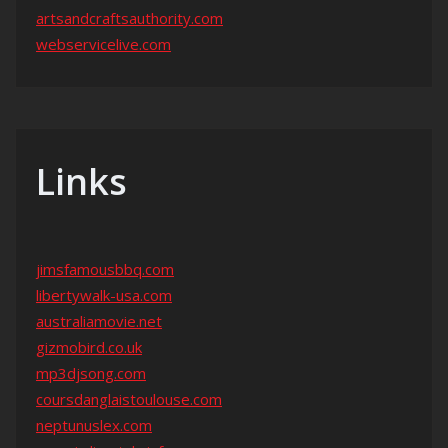
artsandcraftsauthority.com
webservicelive.com
Links
jimsfamousbbq.com
libertywalk-usa.com
australiamovie.net
gizmobird.co.uk
mp3djsong.com
coursdanglaistoulouse.com
neptunuslex.com