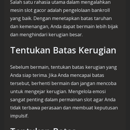
Salah satu rahasia utama dalam mengalahkan
mesin slot gacor adalah pengelolaan bankroll
yang baik. Dengan menetapkan batas taruhan
dan kemenangan, Anda dapat bermain lebih bijak
dan menghindari kerugian besar.
Tentukan Batas Kerugian
Sebelum bermain, tentukan batas kerugian yang
Anda siap terima. Jika Anda mencapai batas
tersebut, berhenti bermain dan jangan mencoba
untuk mengejar kerugian. Mengelola emosi
sangat penting dalam permainan slot agar Anda
tidak terbawa perasaan dan membuat keputusan
impulsif.