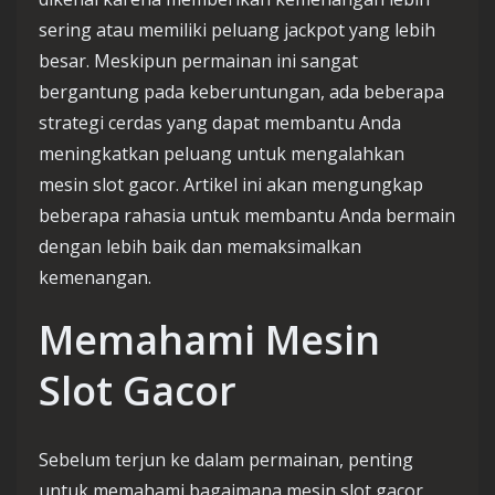
sering atau memiliki peluang jackpot yang lebih
besar. Meskipun permainan ini sangat
bergantung pada keberuntungan, ada beberapa
strategi cerdas yang dapat membantu Anda
meningkatkan peluang untuk mengalahkan
mesin slot gacor. Artikel ini akan mengungkap
beberapa rahasia untuk membantu Anda bermain
dengan lebih baik dan memaksimalkan
kemenangan.
Memahami Mesin
Slot Gacor
Sebelum terjun ke dalam permainan, penting
untuk memahami bagaimana mesin slot gacor