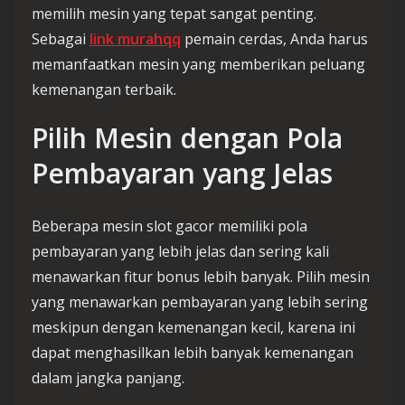
memilih mesin yang tepat sangat penting.
Sebagai
link murahqq
pemain cerdas, Anda harus
memanfaatkan mesin yang memberikan peluang
kemenangan terbaik.
Pilih Mesin dengan Pola
Pembayaran yang Jelas
Beberapa mesin slot gacor memiliki pola
pembayaran yang lebih jelas dan sering kali
menawarkan fitur bonus lebih banyak. Pilih mesin
yang menawarkan pembayaran yang lebih sering
meskipun dengan kemenangan kecil, karena ini
dapat menghasilkan lebih banyak kemenangan
dalam jangka panjang.