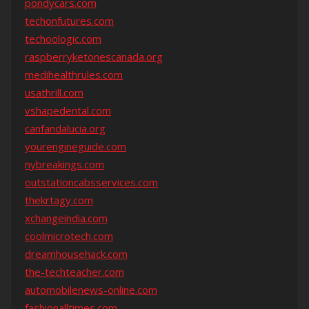
pondycars.com
techonfutures.com
techoologic.com
raspberryketonescanada.org
medihealthrules.com
usathrill.com
vshapedental.com
canfandalucia.org
yourengineguide.com
nybreakings.com
outstationcabsservices.com
thekrtagy.com
xchangeindia.com
coolmicrotech.com
dreamhousehack.com
the-techteacher.com
automobilenews-online.com
fashionalltimes.com