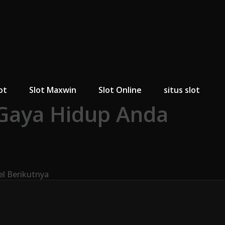
ot
Slot Maxwin
Slot Online
situs slot
Gaya Hidup Anda
l Berikutnya