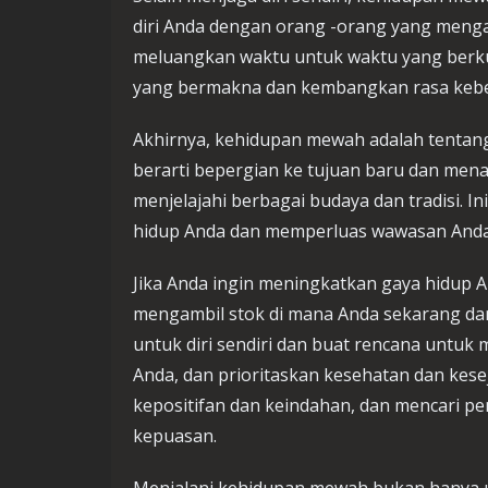
diri Anda dengan orang -orang yang men
meluangkan waktu untuk waktu yang berkua
yang bermakna dan kembangkan rasa kebe
Akhirnya, kehidupan mewah adalah tentang
berarti bepergian ke tujuan baru dan men
menjelajahi berbagai budaya dan tradisi. 
hidup Anda dan memperluas wawasan Anda
Jika Anda ingin meningkatkan gaya hidup A
mengambil stok di mana Anda sekarang dan
untuk diri sendiri dan buat rencana untuk 
Anda, dan prioritaskan kesehatan dan kesej
kepositifan dan keindahan, dan mencari 
kepuasan.