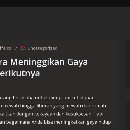
ife.co
Uncategorized
ra Meninggikan Gaya
erikutnya
k orang berusaha untuk menjalani kehidupan
an mewah hingga liburan yang mewah dan rumah -
aitkan dengan kekayaan dan kesuksesan. Tapi
dan bagaimana Anda bisa meningkatkan gaya hidup