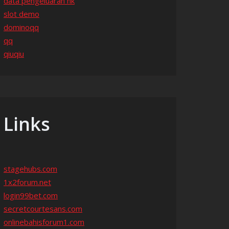
data pengeluaran hk
slot demo
dominoqq
qq
qiuqiu
Links
stagehubs.com
1x2forum.net
login99bet.com
secretcourtesans.com
onlinebahisforum1.com