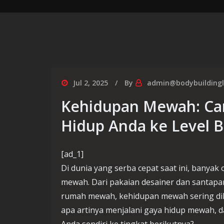
Jul 2, 2025
By
admin@bodybuildingl
Kehidupan Mewah: Ca
Hidup Anda ke Level B
[ad_1]
Di dunia yang serba cepat saat ini, banya
mewah. Dari pakaian desainer dan santap
rumah mewah, kehidupan mewah sering dik
apa artinya menjalani gaya hidup mewah, 