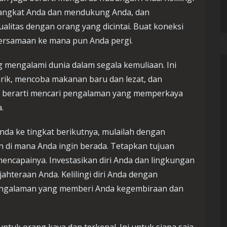
gangkat Anda dan mendukung Anda, dan
litas dengan orang yang dicintai. Buat koneksi
rsamaan ke mana pun Anda pergi.
 mengalami dunia dalam segala kemuliaan. Ini
arik, mencoba makanan baru dan lezat, dan
Ini berarti mencari pengalaman yang memperkaya
.
nda ke tingkat berikutnya, mulailah dengan
 di mana Anda ingin berada. Tetapkan tujuan
mencapainya. Investasikan diri Anda dan lingkungan
ahteraan Anda. Kelilingi diri Anda dengan
pengalaman yang memberi Anda kegembiraan dan