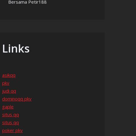
Bersama Petir188
Links
asikqq
pkv
judi qq
dominoqq pkv
gaple
situs qq
situs qq
poker pkv