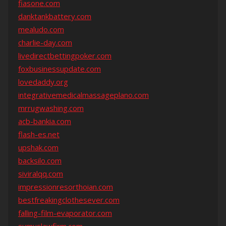
fiasone.com
danktankbattery.com
mealudo.com
charlie-day.com
livedirectbettingpoker.com
foxbusinessupdate.com
lovedaddy.org
integrativemedicalmassageplano.com
mrrugwashing.com
acb-bankia.com
flash-es.net
upshak.com
backsilo.com
siviralqq.com
impressionresorthoian.com
bestfreakingclothesever.com
falling-film-evaporator.com