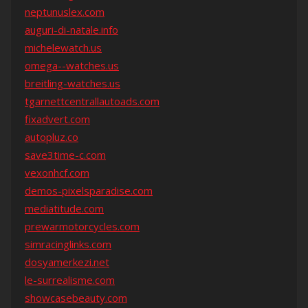
neptunuslex.com
auguri-di-natale.info
michelewatch.us
omega--watches.us
breitling-watches.us
tgarnettcentrallautoads.com
fixadvert.com
autopluz.co
save3time-c.com
vexonhcf.com
demos-pixelsparadise.com
mediatitude.com
prewarmotorcycles.com
simracinglinks.com
dosyamerkezi.net
le-surrealisme.com
showcasebeauty.com