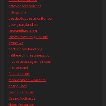
arteydecoracion.net
fithog.com
bestlaptopbestmonitor.com
georginaryland.com
roseandbasil.com
thewhitewhitelights.com
atdhe.ws
heckrodtwetland.org
halfheardinthestillness.com
mybestmassagechair.com
ericreed.net
fluxetine.com
mobilecasino8760.com
betqq3.net
casinoloans5.us
CasinoAuction.us
kipooglecouk.us