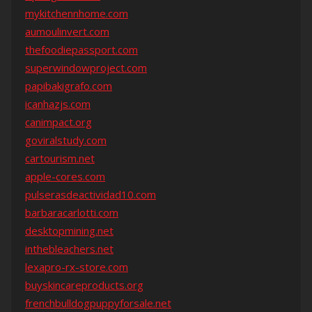
mykitchennhome.com
aumoulinvert.com
thefoodiepassport.com
superwindowproject.com
papibakigrafo.com
icanhazjs.com
canimpact.org
goviralstudy.com
cartourism.net
apple-cores.com
pulserasdeactividad10.com
barbaracarlotti.com
desktopmining.net
inthebleachers.net
lexapro-rx-store.com
buyskincareproducts.org
frenchbulldogpuppyforsale.net