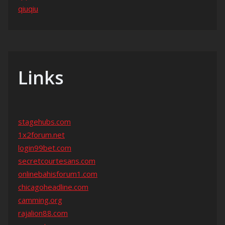
qiuqiu
Links
stagehubs.com
1x2forum.net
login99bet.com
secretcourtesans.com
onlinebahisforum1.com
chicagoheadline.com
camming.org
rajalion88.com