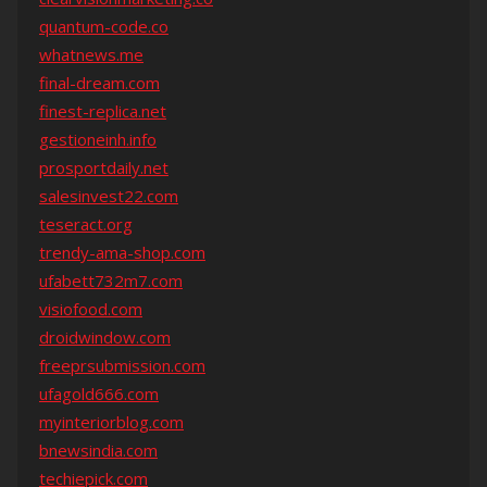
quantum-code.co
whatnews.me
final-dream.com
finest-replica.net
gestioneinh.info
prosportdaily.net
salesinvest22.com
teseract.org
trendy-ama-shop.com
ufabett732m7.com
visiofood.com
droidwindow.com
freeprsubmission.com
ufagold666.com
myinteriorblog.com
bnewsindia.com
techiepick.com