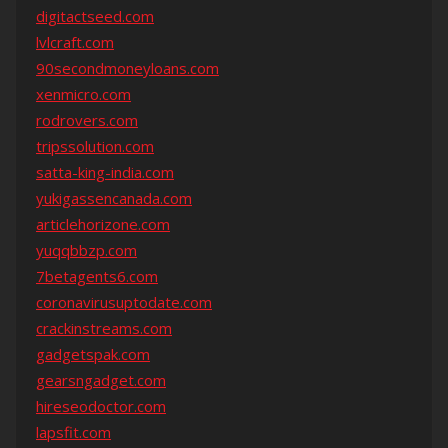
digitactseed.com
lvlcraft.com
90secondmoneyloans.com
xenmicro.com
rodrovers.com
tripssolution.com
satta-king-india.com
yukigassencanada.com
articlehorizone.com
yuqqbbzp.com
7betagents6.com
coronavirusuptodate.com
crackinstreams.com
gadgetspak.com
gearsngadget.com
hireseodoctor.com
lapsfit.com