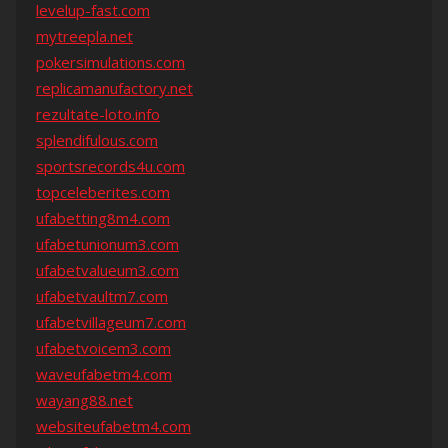
levelup-fast.com
mytreepla.net
pokersimulations.com
replicamanufactory.net
rezultate-loto.info
splendifulous.com
sportsrecords4u.com
topceleberites.com
ufabetting8m4.com
ufabetunionum3.com
ufabetvalueum3.com
ufabetvaultm7.com
ufabetvillageum7.com
ufabetvoicem3.com
waveufabetm4.com
wayang88.net
websiteufabetm4.com