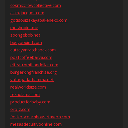
cosmiccrowcollective.com
alain-jacquet.com
gotisouizakayabakeneko.com
meshpoint.me
spongebob.net
busyboxintl.com
auttayanratchapak.com
postcoffeebarva.com
elteatromilliondollar.com
burgerkingfranchise.org
vallarpadathamma.net
realworldsize.com
teknolama.com
productforbaby.com
orb-z.com
fosterscoachhousetavern.com
mesasdecultivoonline.com