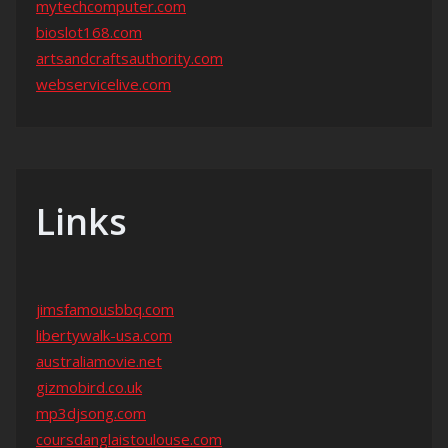
mytechcomputer.com
bioslot168.com
artsandcraftsauthority.com
webservicelive.com
Links
jimsfamousbbq.com
libertywalk-usa.com
australiamovie.net
gizmobird.co.uk
mp3djsong.com
coursdanglaistoulouse.com