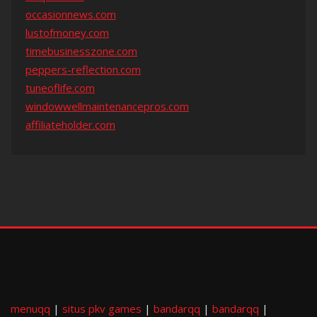
occasionnews.com
lustofmoney.com
timebusinesszone.com
peppers-reflection.com
tuneoflife.com
windowwellmaintenancepros.com
affiliateholder.com
menuqq
|
situs pkv games
|
bandarqq
|
bandarqq
|