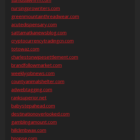
sumuslawfirm.com
nursingprowriters.com
greenmountainthreadwear.com
acutedispensary.com
sattamatkanewsblog.com
cryptocurrencytradingcn.com
totowaz.com
charlestonwipesettlement.com
brandfollowmarket.com
weeklyjobnews.com
countyanimalshelter.com
adwebtagging.com
ranksuperior.net
babystepahead.com
destinationoverlooked.com
gamblingamount.com
hillclimbwax.com
hnopse.com