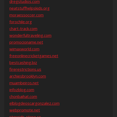
dregstudios.com
neatstuffhelpskids.org
moraessoccer.com
forochile.org
chart-track.com
wonderfultraveling.com
promocioname.net
wimaxworld.com
freeonlinecricketgames.net
bestcashing.biz
firerestrictions.us
archiesbrooklyn.com
muambeiros.net
infozblog.com
chonbaihat.com
elblogdeoscargonzalez.com
webpromote.net
steroids-store.co