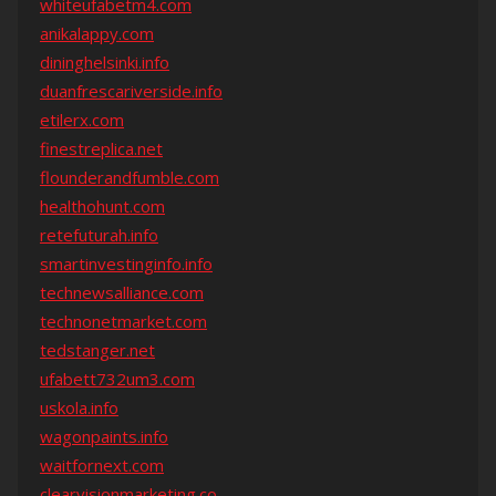
whiteufabetm4.com
anikalappy.com
dininghelsinki.info
duanfrescariverside.info
etilerx.com
finestreplica.net
flounderandfumble.com
healthohunt.com
retefuturah.info
smartinvestinginfo.info
technewsalliance.com
technonetmarket.com
tedstanger.net
ufabett732um3.com
uskola.info
wagonpaints.info
waitfornext.com
clearvisionmarketing.co