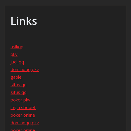
Links
asikqq
pkv
judi qq
dominoqq pkv
gaple
situs qq
situs qq
poker pkv
login sbobet
poker online
dominoqq pkv
poker online