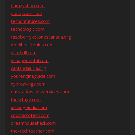
bamzyshop.com
pondycars.com
techonfutures.com
techoologic.com
raspberryketonescanada.org
medihealthrules.com
usathrill.com
vshapedental.com
canfandalucia.org
yourengineguide.com
nybreakings.com
outstationcabsservices.com
thekrtagy.com
xchangeindia.com
coolmicrotech.com
dreamhousehack.com
the-techteacher.com