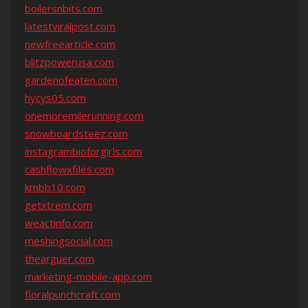
boilersnbits.com
latestviralpost.com
newfreearticle.com
blitzpowerusa.com
gardenofeaten.com
hycys05.com
onemoremilerunning.com
snowboardsteez.com
instagrambioforgirls.com
cashflowxfiles.com
kmbb10.com
getxtrem.com
weactinfo.com
meshingsocial.com
thearguer.com
marketing-mobile-app.com
floralpunchcraft.com