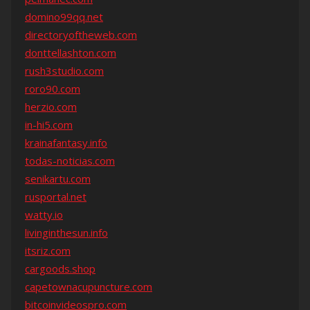
domino99qq.net
directoryoftheweb.com
donttellashton.com
rush3studio.com
roro90.com
herzio.com
in-hi5.com
krainafantasy.info
todas-noticias.com
senikartu.com
rusportal.net
watty.io
livinginthesun.info
itsriz.com
cargoods.shop
capetownacupuncture.com
bitcoinvideospro.com