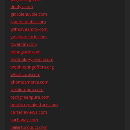
dnafyx.com
giocolenuvole.com
iyouessential.com
withloveamity.com
youlearncode.com
fxyatirim.com
abbuguide.com
technologyresult.com
webhostingoffers.org
whatszow.com
ehomeamerca.com
techintendo.com
techgreenpure.com
bestdropshipstore.com
cartelreviews.com
surfsway.com
nailartproduct.com