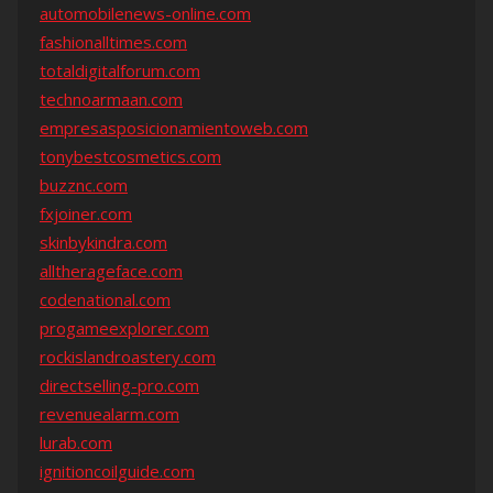
automobilenews-online.com
fashionalltimes.com
totaldigitalforum.com
technoarmaan.com
empresasposicionamientoweb.com
tonybestcosmetics.com
buzznc.com
fxjoiner.com
skinbykindra.com
alltherageface.com
codenational.com
progameexplorer.com
rockislandroastery.com
directselling-pro.com
revenuealarm.com
lurab.com
ignitioncoilguide.com