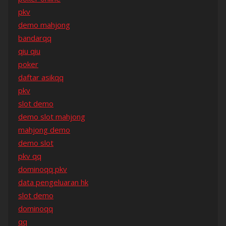
pkv
demo mahjong
bandarqq
qiu qiu
poker
daftar asikqq
pkv
slot demo
demo slot mahjong
mahjong demo
demo slot
pkv qq
dominoqq pkv
data pengeluaran hk
slot demo
dominoqq
qq