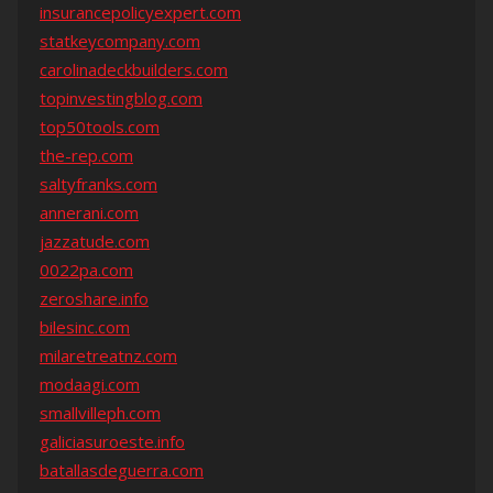
insurancepolicyexpert.com
statkeycompany.com
carolinadeckbuilders.com
topinvestingblog.com
top50tools.com
the-rep.com
saltyfranks.com
annerani.com
jazzatude.com
0022pa.com
zeroshare.info
bilesinc.com
milaretreatnz.com
modaagi.com
smallvilleph.com
galiciasuroeste.info
batallasdeguerra.com