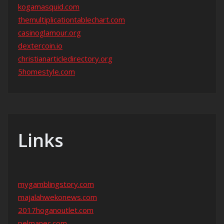
kogamasquid.com
themultiplicationtablechart.com
casinoglamour.org
dextercoin.io
christianarticledirectory.org
5homestyle.com
Links
mygamblingstory.com
majalahwekonews.com
2017hoganoutlet.com
pelmanec.com