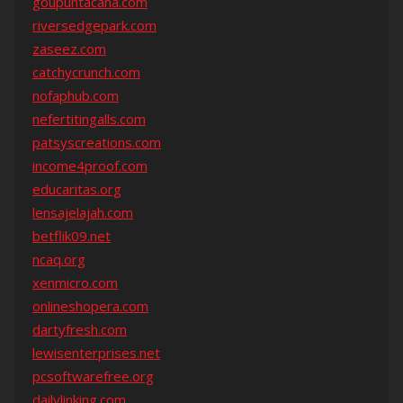
goupuntacana.com
riversedgepark.com
zaseez.com
catchycrunch.com
nofaphub.com
nefertitingalls.com
patsyscreations.com
income4proof.com
educaritas.org
lensajelajah.com
betflik09.net
ncaq.org
xenmicro.com
onlineshopera.com
dartyfresh.com
lewisenterprises.net
pcsoftwarefree.org
dailylinking.com