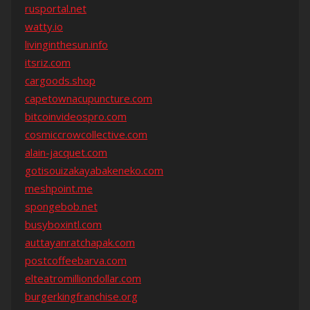
rusportal.net
watty.io
livinginthesun.info
itsriz.com
cargoods.shop
capetownacupuncture.com
bitcoinvideospro.com
cosmiccrowcollective.com
alain-jacquet.com
gotisouizakayabakeneko.com
meshpoint.me
spongebob.net
busyboxintl.com
auttayanratchapak.com
postcoffeebarva.com
elteatromilliondollar.com
burgerkingfranchise.org