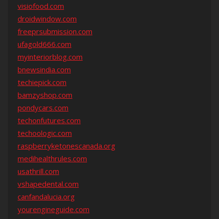
visiofood.com
droidwindow.com
freeprsubmission.com
ufagold666.com
myinteriorblog.com
bnewsindia.com
techiepick.com
bamzyshop.com
pondycars.com
techonfutures.com
techoologic.com
raspberryketonescanada.org
medihealthrules.com
usathrill.com
vshapedental.com
canfandalucia.org
yourengineguide.com