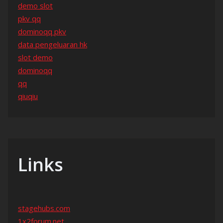
demo slot
pkv qq
dominoqq pkv
data pengeluaran hk
slot demo
dominoqq
qq
qiuqiu
Links
stagehubs.com
1x2forum.net