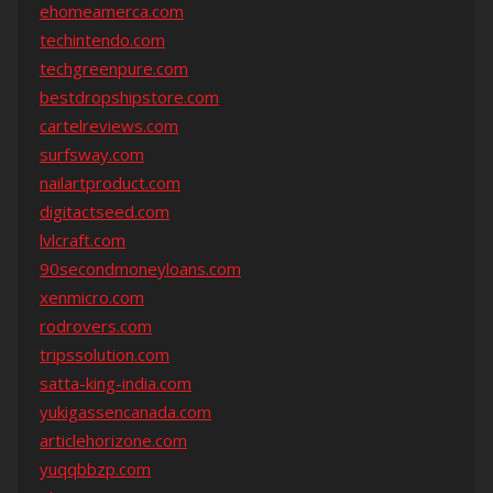
ehomeamerca.com
techintendo.com
techgreenpure.com
bestdropshipstore.com
cartelreviews.com
surfsway.com
nailartproduct.com
digitactseed.com
lvlcraft.com
90secondmoneyloans.com
xenmicro.com
rodrovers.com
tripssolution.com
satta-king-india.com
yukigassencanada.com
articlehorizone.com
yuqqbbzp.com