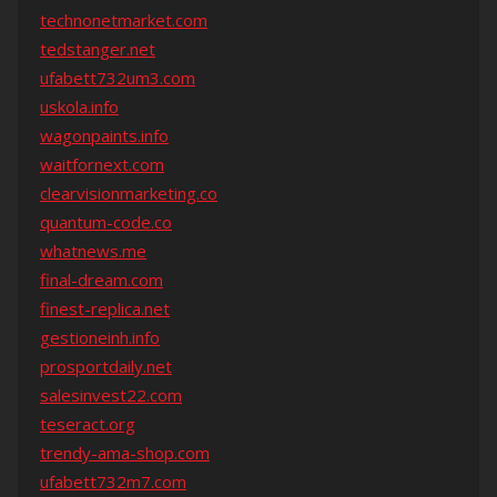
technonetmarket.com
tedstanger.net
ufabett732um3.com
uskola.info
wagonpaints.info
waitfornext.com
clearvisionmarketing.co
quantum-code.co
whatnews.me
final-dream.com
finest-replica.net
gestioneinh.info
prosportdaily.net
salesinvest22.com
teseract.org
trendy-ama-shop.com
ufabett732m7.com