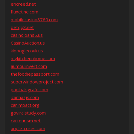
ericreed.net
fluxetine.com
mobilecasino8760.com
betqq3.net
casinoloans5.us
CasinoAuction.us
kipooglecouk.us
mykitchennhome.com
aumoulinvert.com
thefoodiepassport.com
superwindowproject.com
papibakigrafo.com
icanhazjs.com
canimpact.org
goviralstudy.com
cartourism.net
apple-cores.com