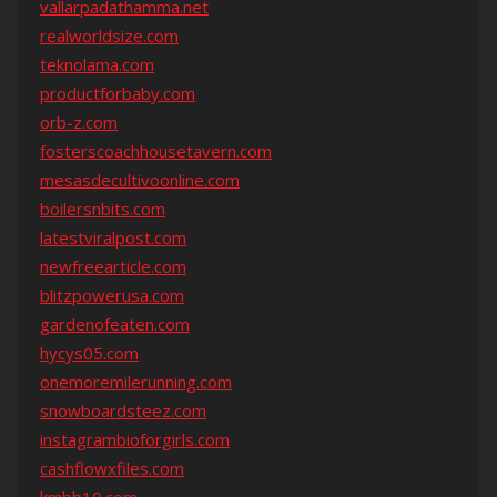
vallarpadathamma.net
realworldsize.com
teknolama.com
productforbaby.com
orb-z.com
fosterscoachhousetavern.com
mesasdecultivoonline.com
boilersnbits.com
latestviralpost.com
newfreearticle.com
blitzpowerusa.com
gardenofeaten.com
hycys05.com
onemoremilerunning.com
snowboardsteez.com
instagrambioforgirls.com
cashflowxfiles.com