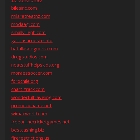
bilesinc.com
milaretreatnz.com
modaagi.com
smallvilleph.com
galiciasuroeste.info
batallasdeguerra.com
dregstudios.com
neatstuffhelpskids.org
moraessoccer.com
forochile.org
chart-track.com
wonderfultraveling.com
promocioname.net
wimaxworld.com
freeonlinecricketgames.net
bestcashing.biz
firerestrictions.us