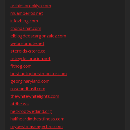
archiesbrooklyn.com
muambeiros.net
infozblog.com
chonbaihat.com
elblogdeoscargonzalez.com
webpromote.net
steroids-store.co
arteydecoracion.net
fithog.com
bestlaptopbestmonitor.com
georginaryland.com
roseandbasil.com
thewhitewhitelights.com
atdhe.ws
heckrodtwetland.org
halfheardinthestillness.com
mybestmassagechair.com