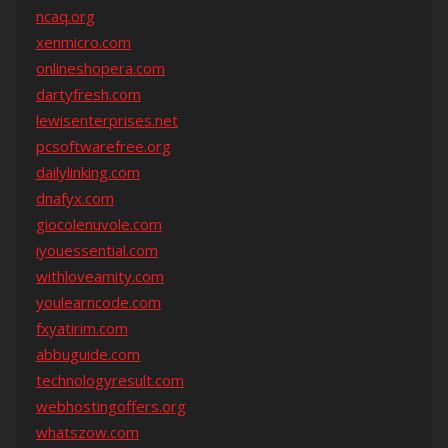
ncaq.org
xenmicro.com
onlineshopera.com
dartyfresh.com
lewisenterprises.net
pcsoftwarefree.org
dailylinking.com
dnafyx.com
giocolenuvole.com
iyouessential.com
withloveamity.com
youlearncode.com
fxyatirim.com
abbuguide.com
technologyresult.com
webhostingoffers.org
whatszow.com