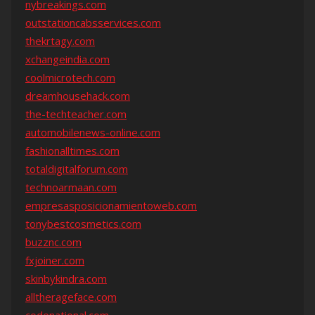
nybreakings.com
outstationcabsservices.com
thekrtagy.com
xchangeindia.com
coolmicrotech.com
dreamhousehack.com
the-techteacher.com
automobilenews-online.com
fashionalltimes.com
totaldigitalforum.com
technoarmaan.com
empresasposicionamientoweb.com
tonybestcosmetics.com
buzznc.com
fxjoiner.com
skinbykindra.com
alltherageface.com