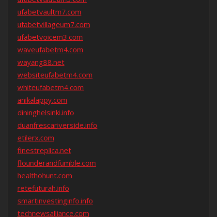
ufabetvaultm7.com
ufabetvillageum7.com
ufabetvoicem3.com
waveufabetm4.com
wayang88.net
websiteufabetm4.com
whiteufabetm4.com
anikalappy.com
dininghelsinki.info
duanfrescariverside.info
etilerx.com
finestreplica.net
flounderandfumble.com
healthohunt.com
retefuturah.info
smartinvestinginfo.info
technewsalliance.com