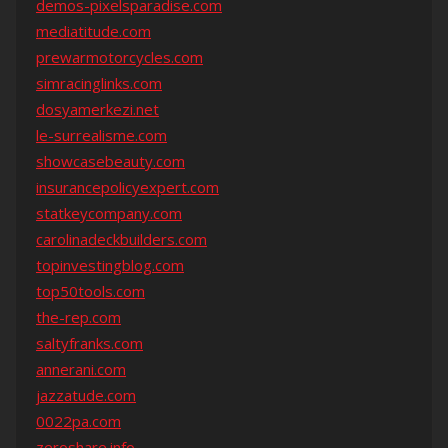
demos-pixelsparadise.com
mediatitude.com
prewarmotorcycles.com
simracinglinks.com
dosyamerkezi.net
le-surrealisme.com
showcasebeauty.com
insurancepolicyexpert.com
statkeycompany.com
carolinadeckbuilders.com
topinvestingblog.com
top50tools.com
the-rep.com
saltyfranks.com
annerani.com
jazzatude.com
0022pa.com
zeroshare.info