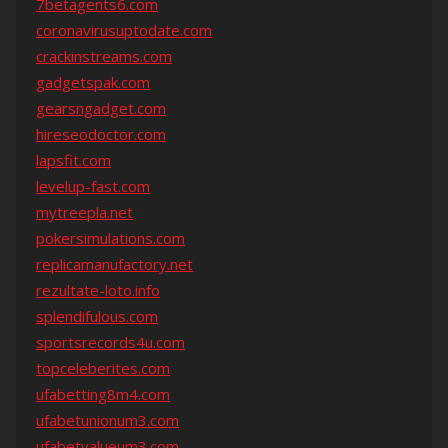
7betagents6.com
coronavirusuptodate.com
crackinstreams.com
gadgetspak.com
gearsngadget.com
hireseodoctor.com
lapsfit.com
levelup-fast.com
mytreepla.net
pokersimulations.com
replicamanufactory.net
rezultate-loto.info
splendifulous.com
sportsrecords4u.com
topceleberites.com
ufabetting8m4.com
ufabetunionum3.com
ufabetvalueum3.com