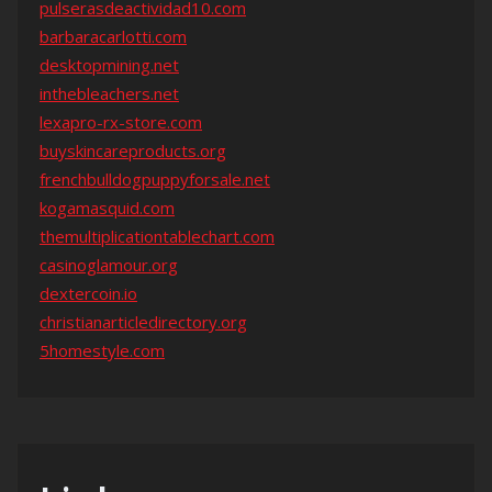
pulserasdeactividad10.com
barbaracarlotti.com
desktopmining.net
inthebleachers.net
lexapro-rx-store.com
buyskincareproducts.org
frenchbulldogpuppyforsale.net
kogamasquid.com
themultiplicationtablechart.com
casinoglamour.org
dextercoin.io
christianarticledirectory.org
5homestyle.com