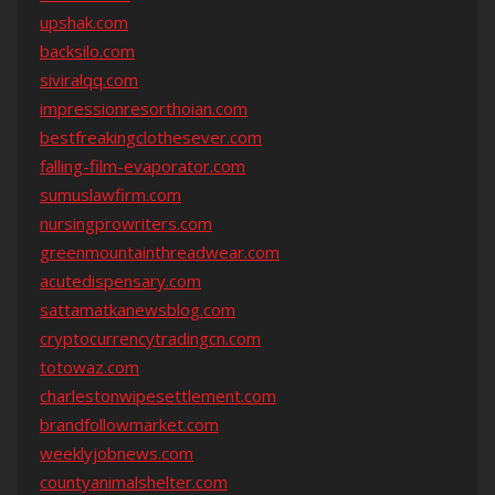
upshak.com
backsilo.com
siviralqq.com
impressionresorthoian.com
bestfreakingclothesever.com
falling-film-evaporator.com
sumuslawfirm.com
nursingprowriters.com
greenmountainthreadwear.com
acutedispensary.com
sattamatkanewsblog.com
cryptocurrencytradingcn.com
totowaz.com
charlestonwipesettlement.com
brandfollowmarket.com
weeklyjobnews.com
countyanimalshelter.com