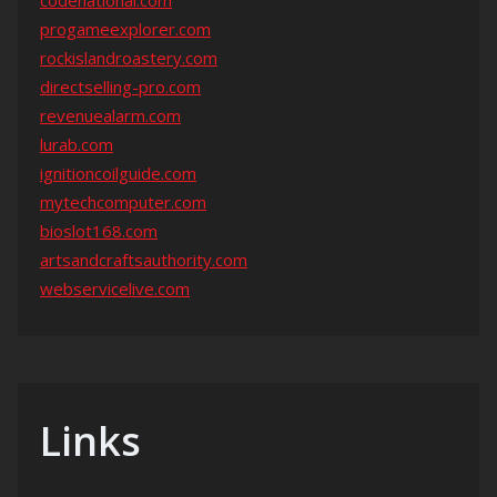
codenational.com
progameexplorer.com
rockislandroastery.com
directselling-pro.com
revenuealarm.com
lurab.com
ignitioncoilguide.com
mytechcomputer.com
bioslot168.com
artsandcraftsauthority.com
webservicelive.com
Links