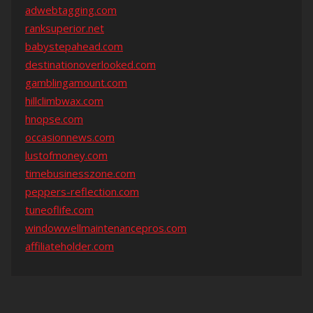
adwebtagging.com
ranksuperior.net
babystepahead.com
destinationoverlooked.com
gamblingamount.com
hillclimbwax.com
hnopse.com
occasionnews.com
lustofmoney.com
timebusinesszone.com
peppers-reflection.com
tuneoflife.com
windowwellmaintenancepros.com
affiliateholder.com