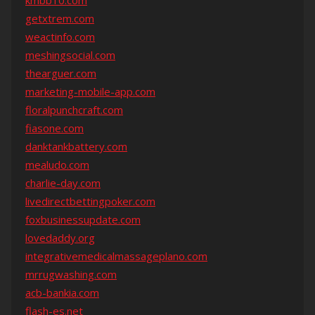
kmbb10.com
getxtrem.com
weactinfo.com
meshingsocial.com
thearguer.com
marketing-mobile-app.com
floralpunchcraft.com
fiasone.com
danktankbattery.com
mealudo.com
charlie-day.com
livedirectbettingpoker.com
foxbusinessupdate.com
lovedaddy.org
integrativemedicalmassageplano.com
mrrugwashing.com
acb-bankia.com
flash-es.net