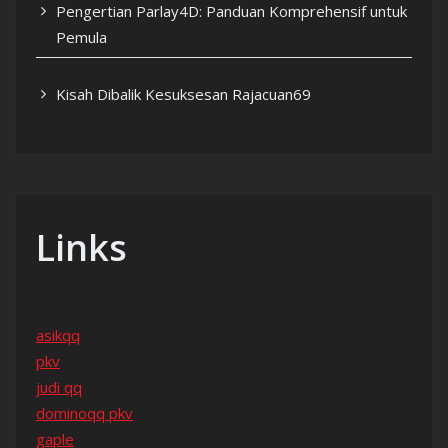
Pengertian Parlay4D: Panduan Komprehensif untuk
Pemula
Kisah Dibalik Kesuksesan Rajacuan69
Links
asikqq
pkv
judi qq
dominoqq pkv
gaple