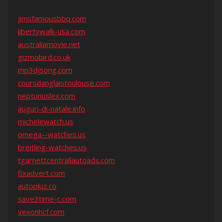
jimsfamousbbq.com
libertywalk-usa.com
australiamovie.net
gizmobird.co.uk
mp3djsong.com
coursdanglaistoulouse.com
neptunuslex.com
auguri-di-natale.info
michelewatch.us
omega--watches.us
breitling-watches.us
tgarnettcentrallautoads.com
fixadvert.com
autopluz.co
save3time-c.com
vexonhcf.com