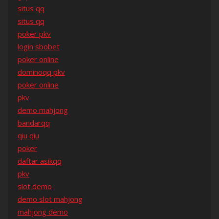
situs qq
situs qq
poker pkv
login sbobet
poker online
dominoqq pkv
poker online
pkv
demo mahjong
bandarqq
qiu qiu
poker
daftar asikqq
pkv
slot demo
demo slot mahjong
mahjong demo