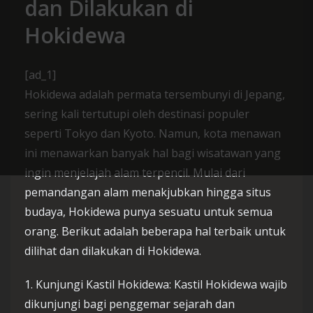
dan Dilakukan di
Hokidewa
[ad_1]
Hokidewa adalah permata tersembunyi di Jepang,
sering kali tertutupi oleh destinasi populer
seperti Tokyo dan Kyoto. Namun, kota menawan
ini menawarkan banyak hal bagi wisatawan yang
ingin menjelajah alam terpencil. Mulai dari
pemandangan alam menakjubkan hingga situs
budaya, Hokidewa punya sesuatu untuk semua
orang. Berikut adalah beberapa hal terbaik untuk
dilihat dan dilakukan di Hokidewa.
1. Kunjungi Kastil Hokidewa: Kastil Hokidewa wajib
dikunjungi bagi penggemar sejarah dan