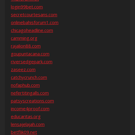
login99bet.com
secretcourtesans.com
onlinebahisforum1.com
chicagoheadline.com
camming.org
rajalion88.com
goupuntacana.com
riversedgepark.com
zaseez.com
catchycrunch.com
nofaphub.com
nefertitingalls.com
patsyscreations.com
income4proof.com
educaritas.org
lensajelajah.com
betflik09.net