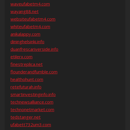
waveufabetm4.com
wayang88.net
websiteufabetm4.com
whiteufabetm4.com
anikalappy.com
dininghelsinki.info
duanfrescariverside.info
etilerx.com
finestreplica.net
flounderandfumble.com
healthohunt.com
retefuturah.info
smartinvestinginfo.info
technewsalliance.com
technonetmarket.com
tedstanger.net
ufabett732um3.com