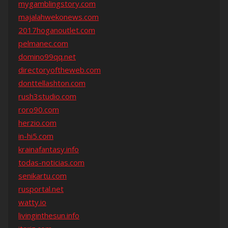
mygamblingstory.com
majalahwekonews.com
2017hoganoutlet.com
pelmanec.com
domino99qq.net
directoryoftheweb.com
donttellashton.com
rush3studio.com
roro90.com
herzio.com
in-hi5.com
krainafantasy.info
todas-noticias.com
senikartu.com
rusportal.net
watty.io
livinginthesun.info