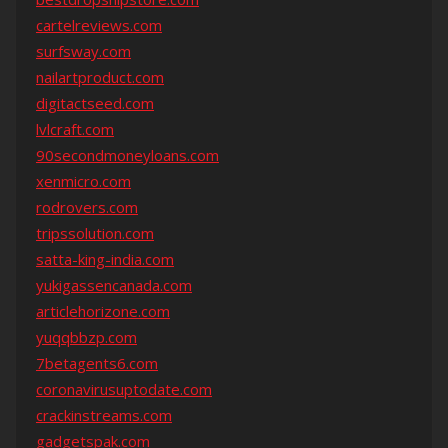
cartelreviews.com
surfsway.com
nailartproduct.com
digitactseed.com
lvlcraft.com
90secondmoneyloans.com
xenmicro.com
rodrovers.com
tripssolution.com
satta-king-india.com
yukigassencanada.com
articlehorizone.com
yuqqbbzp.com
7betagents6.com
coronavirusuptodate.com
crackinstreams.com
gadgetspak.com