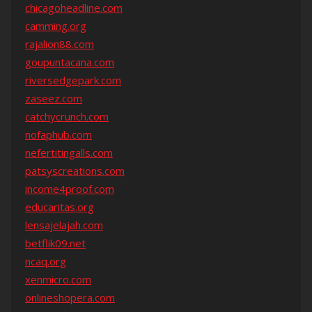
chicagoheadline.com
camming.org
rajalion88.com
goupuntacana.com
riversedgepark.com
zaseez.com
catchycrunch.com
nofaphub.com
nefertitingalls.com
patsyscreations.com
income4proof.com
educaritas.org
lensajelajah.com
betflik09.net
ncaq.org
xenmicro.com
onlineshopera.com