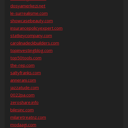
dosyamerkezi.net
le-surrealisme.com
showcasebeauty.com
insurancepolicyexpert.com
statkeycompany.com
carolinadeckbuilders.com
topinvestingblog.com
top50tools.com
the-rep.com
saltyfranks.com
annerani.com
jazzatude.com
0022pa.com
zeroshare.info
bilesinc.com
milaretreatnz.com
modaagi.com