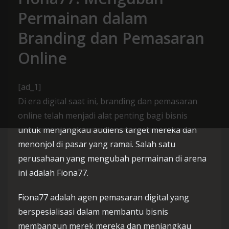
Permainan dalam
Branding dan Pemasaran
Online
[ad_1]
Di era digital saat ini, branding dan pemasaran
online telah menjadi alat penting bagi bisnis
untuk menjangkau audiens target mereka dan
menonjol di pasar yang ramai. Salah satu
perusahaan yang mengubah permainan di arena
ini adalah Fiona77.
Fiona77 adalah agen pemasaran digital yang
berspesialisasi dalam membantu bisnis
membangun merek mereka dan menjangkau