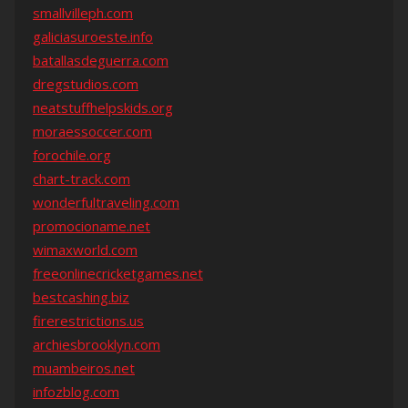
smallvilleph.com
galiciasuroeste.info
batallasdeguerra.com
dregstudios.com
neatstuffhelpskids.org
moraessoccer.com
forochile.org
chart-track.com
wonderfultraveling.com
promocioname.net
wimaxworld.com
freeonlinecricketgames.net
bestcashing.biz
firerestrictions.us
archiesbrooklyn.com
muambeiros.net
infozblog.com