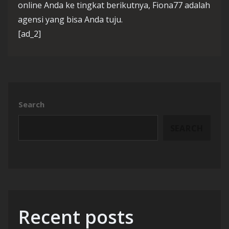
online Anda ke tingkat berikutnya, Fiona77 adalah
agensi yang bisa Anda tuju.
[ad_2]
Search
SEARCH
Recent posts