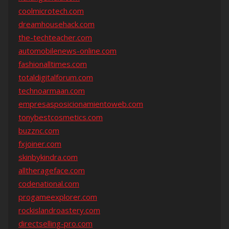
coolmicrotech.com
dreamhousehack.com
the-techteacher.com
automobilenews-online.com
fashionalltimes.com
totaldigitalforum.com
technoarmaan.com
empresasposicionamientoweb.com
tonybestcosmetics.com
buzznc.com
fxjoiner.com
skinbykindra.com
alltherageface.com
codenational.com
progameexplorer.com
rockislandroastery.com
directselling-pro.com