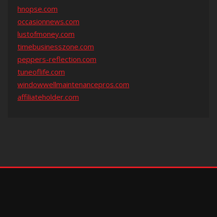
hnopse.com
occasionnews.com
lustofmoney.com
timebusinesszone.com
peppers-reflection.com
tuneoflife.com
windowwellmaintenancepros.com
affiliateholder.com