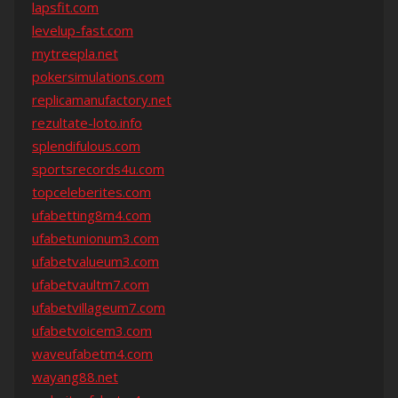
lapsfit.com
levelup-fast.com
mytreepla.net
pokersimulations.com
replicamanufactory.net
rezultate-loto.info
splendifulous.com
sportsrecords4u.com
topceleberites.com
ufabetting8m4.com
ufabetunionum3.com
ufabetvalueum3.com
ufabetvaultm7.com
ufabetvillageum7.com
ufabetvoicem3.com
waveufabetm4.com
wayang88.net