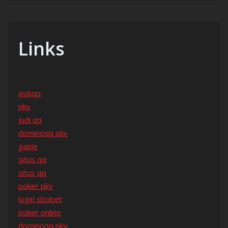
Links
asikqq
pkv
judi qq
dominoqq pkv
gaple
situs qq
situs qq
poker pkv
login sbobet
poker online
dominoqq pkv