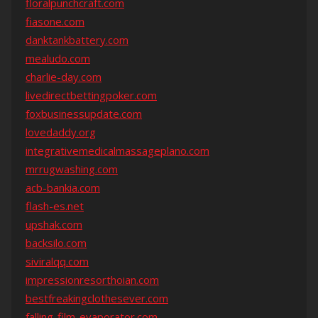
floralpunchcraft.com
fiasone.com
danktankbattery.com
mealudo.com
charlie-day.com
livedirectbettingpoker.com
foxbusinessupdate.com
lovedaddy.org
integrativemedicalmassageplano.com
mrrugwashing.com
acb-bankia.com
flash-es.net
upshak.com
backsilo.com
siviralqq.com
impressionresorthoian.com
bestfreakingclothesever.com
falling-film-evaporator.com