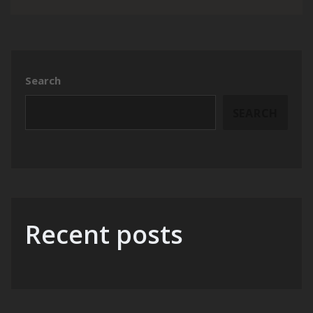
Search
SEARCH
Recent posts