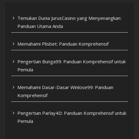
Temukan Dunia JurusCasino yang Menyenangkan:
Panduan Utama Anda
Memahami Plisbet: Panduan Komprehensif
Pengertian Bunga99: Panduan Komprehensif untuk
Pemula
Memahami Dasar-Dasar Winlose99: Panduan
Komprehensif
Pengertian Parlay4D: Panduan Komprehensif untuk
Pemula