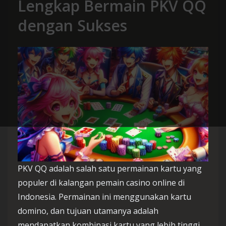
Lengkap Bermain PKV QQ
dengan Sukses
PKV QQ adalah salah satu permainan kartu yang
populer di kalangan pemain casino online di
Indonesia. Permainan ini menggunakan kartu
domino, dan tujuan utamanya adalah
mendapatkan kombinasi kartu yang lebih tinggi