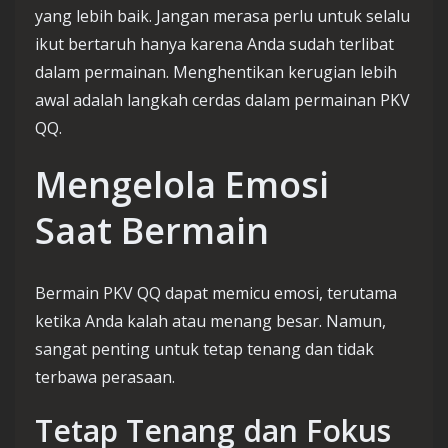
yang lebih baik. Jangan merasa perlu untuk selalu
ikut bertaruh hanya karena Anda sudah terlibat
dalam permainan. Menghentikan kerugian lebih
awal adalah langkah cerdas dalam permainan PKV
QQ.
Mengelola Emosi
Saat Bermain
Bermain PKV QQ dapat memicu emosi, terutama
ketika Anda kalah atau menang besar. Namun,
sangat penting untuk tetap tenang dan tidak
terbawa perasaan.
Tetap Tenang dan Fokus