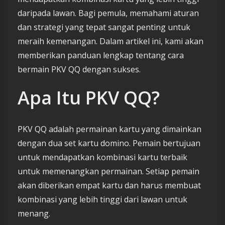
daripada lawan. Bagi pemula, memahami aturan
dan strategi yang tepat sangat penting untuk
meraih kemenangan. Dalam artikel ini, kami akan
memberikan panduan lengkap tentang cara
bermain PKV QQ dengan sukses.
Apa Itu PKV QQ?
PKV QQ adalah permainan kartu yang dimainkan
dengan dua set kartu domino. Pemain bertujuan
untuk mendapatkan kombinasi kartu terbaik
untuk memenangkan permainan. Setiap pemain
akan diberikan empat kartu dan harus membuat
kombinasi yang lebih tinggi dari lawan untuk
menang.