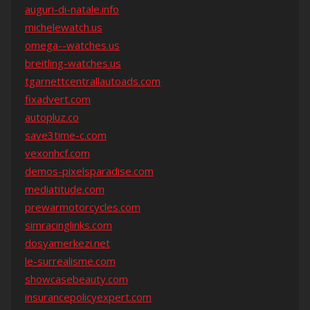
auguri-di-natale.info
michelewatch.us
omega--watches.us
breitling-watches.us
tgarnettcentrallautoads.com
fixadvert.com
autopluz.co
save3time-c.com
vexonhcf.com
demos-pixelsparadise.com
mediatitude.com
prewarmotorcycles.com
simracinglinks.com
dosyamerkezi.net
le-surrealisme.com
showcasebeauty.com
insurancepolicyexpert.com