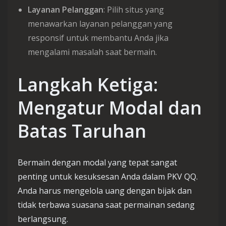
Layanan Pelanggan
: Pilih situs yang
menawarkan layanan pelanggan yang
responsif untuk membantu Anda jika
mengalami masalah saat bermain.
Langkah Ketiga:
Mengatur Modal dan
Batas Taruhan
Bermain dengan modal yang tepat sangat
penting untuk kesuksesan Anda dalam PKV QQ.
Anda harus mengelola uang dengan bijak dan
tidak terbawa suasana saat permainan sedang
berlangsung.