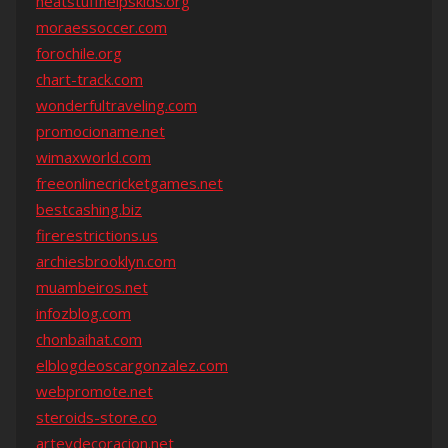
neatstuffhelpskids.org
moraessoccer.com
forochile.org
chart-track.com
wonderfultraveling.com
promocioname.net
wimaxworld.com
freeonlinecricketgames.net
bestcashing.biz
firerestrictions.us
archiesbrooklyn.com
muambeiros.net
infozblog.com
chonbaihat.com
elblogdeoscargonzalez.com
webpromote.net
steroids-store.co
arteydecoracion.net