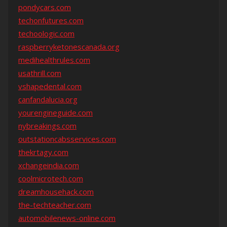
pondycars.com
techonfutures.com
techoologic.com
raspberryketonescanada.org
medihealthrules.com
usathrill.com
vshapedental.com
canfandalucia.org
yourengineguide.com
nybreakings.com
outstationcabsservices.com
thekrtagy.com
xchangeindia.com
coolmicrotech.com
dreamhousehack.com
the-techteacher.com
automobilenews-online.com