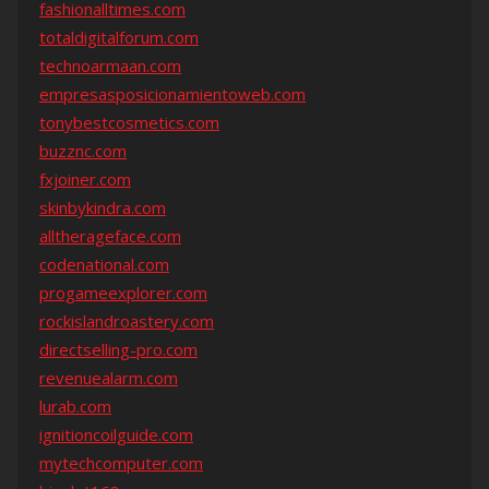
fashionalltimes.com
totaldigitalforum.com
technoarmaan.com
empresasposicionamientoweb.com
tonybestcosmetics.com
buzznc.com
fxjoiner.com
skinbykindra.com
alltherageface.com
codenational.com
progameexplorer.com
rockislandroastery.com
directselling-pro.com
revenuealarm.com
lurab.com
ignitioncoilguide.com
mytechcomputer.com