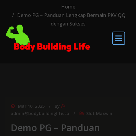
Home
Demo PG – Panduan Lengkap Bermain PKV QQ
dengan Sukses
Mar 10, 2025
By
admin@bodybuildinglife.co
Slot Maxwin
Demo PG – Panduan