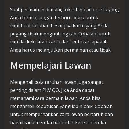
Saat permainan dimulai, fokuslah pada kartu yang
Anda terima. Jangan terburu-buru untuk
membuat taruhan besar jika kartu yang Anda
pegang tidak menguntungkan. Cobalah untuk
menilai kekuatan kartu dan tentukan apakah
Anda harus melanjutkan permainan atau tidak.
Mempelajari Lawan
Mengenali pola taruhan lawan juga sangat
penting dalam PKV QQ. Jika Anda dapat
memahami cara bermain lawan, Anda bisa
mengambil keputusan yang lebih baik. Cobalah
untuk memperhatikan cara lawan bertaruh dan
bagaimana mereka bertindak ketika mereka