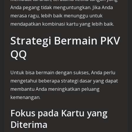
Anda pegang tidak menguntungkan. Jika Anda
merasa ragu, lebih baik menunggu untuk
mendapatkan kombinasi kartu yang lebih baik.
Strategi Bermain PKV
QQ
Untuk bisa bermain dengan sukses, Anda perlu
mengetahui beberapa strategi dasar yang dapat
membantu Anda meningkatkan peluang
kemenangan.
Fokus pada Kartu yang
Diterima