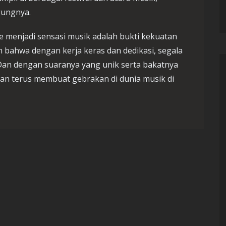
gungnya.
e menjadi sensasi musik adalah bukti kekuatan
 bahwa dengan kerja keras dan dedikasi, segala
. Dan dengan suaranya yang unik serta bakatnya
kan terus membuat gebrakan di dunia musik di