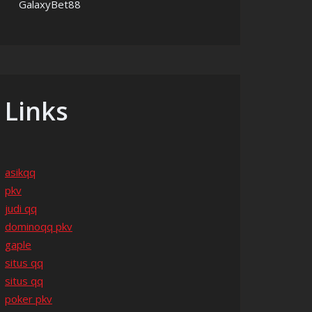
GalaxyBet88
Links
asikqq
pkv
judi qq
dominoqq pkv
gaple
situs qq
situs qq
poker pkv