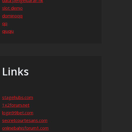
data pengeluaran hk
slot demo
dominoqq
qq
qiuqiu
Links
stagehubs.com
1x2forum.net
login99bet.com
secretcourtesans.com
onlinebahisforum1.com