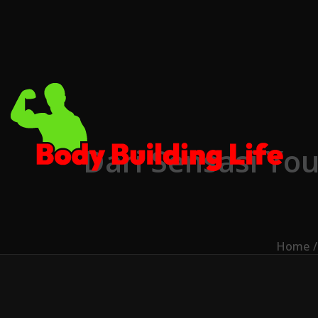
Skip to the content
Dari Sensasi Yo
Home