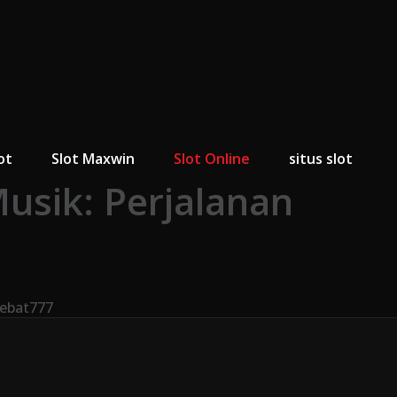
ot
Slot Maxwin
Slot Online
situs slot
usik: Perjalanan
Hebat777