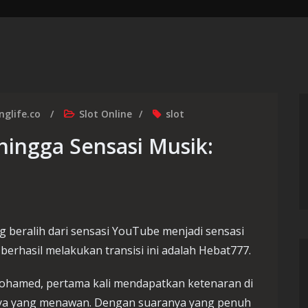
glife.co
Slot Online
slot
hingga Sensasi Musik:
ang beralih dari sensasi YouTube menjadi sensasi
 berhasil melakukan transisi ini adalah Hebat777.
Mohamed, pertama kali mendapatkan ketenaran di
nya yang menawan. Dengan suaranya yang penuh