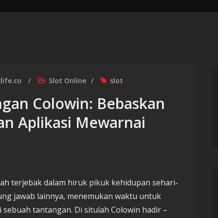
ife.co
Slot Online
slot
ngan Colowin: Bebaskan
an Aplikasi Mewarnai
udah terjebak dalam hiruk pikuk kehidupan sehari-
ggung jawab lainnya, menemukan waktu untuk
 sebuah tantangan. Di situlah Colowin hadir –