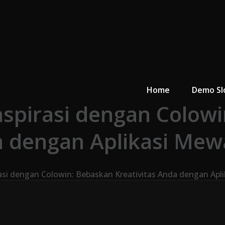
Primary Menu
Home
Demo Sl
spirasi dengan Colow
a dengan Aplikasi Mewar
si dengan Colowin: Bebaskan Kreativitas Anda dengan Aplik