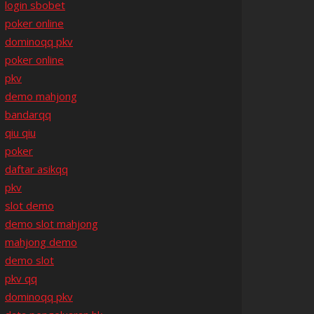
login sbobet
poker online
dominoqq pkv
poker online
pkv
demo mahjong
bandarqq
qiu qiu
poker
daftar asikqq
pkv
slot demo
demo slot mahjong
mahjong demo
demo slot
pkv qq
dominoqq pkv