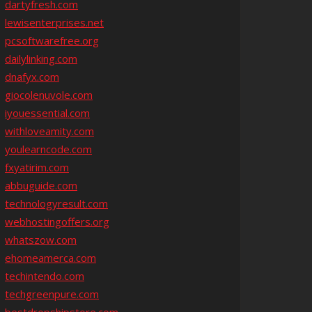
dartyfresh.com
lewisenterprises.net
pcsoftwarefree.org
dailylinking.com
dnafyx.com
giocolenuvole.com
iyouessential.com
withloveamity.com
youlearncode.com
fxyatirim.com
abbuguide.com
technologyresult.com
webhostingoffers.org
whatszow.com
ehomeamerca.com
techintendo.com
techgreenpure.com