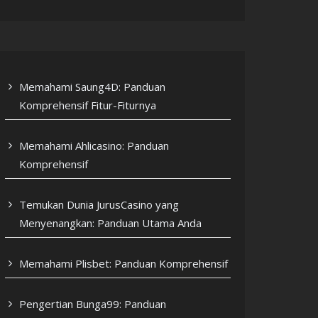
Memahami Saung4D: Panduan
Komprehensif Fitur-Fiturnya
Memahami Ahlicasino: Panduan
Komprehensif
Temukan Dunia JurusCasino yang
Menyenangkan: Panduan Utama Anda
Memahami Plisbet: Panduan Komprehensif
Pengertian Bunga99: Panduan