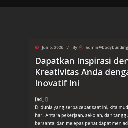
Jun 5, 2026
By
admin@bodybuildingl
Dapatkan Inspirasi de
Kreativitas Anda deng
Inovatif Ini
[ad_1]
Di dunia yang serba cepat saat ini, kita m
hari. Antara pekerjaan, sekolah, dan tan
bersantai dan melepas penat dapat menjadi