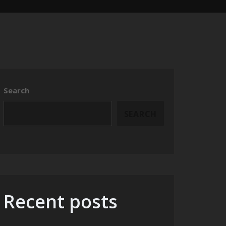
Search
SEARCH
Recent posts