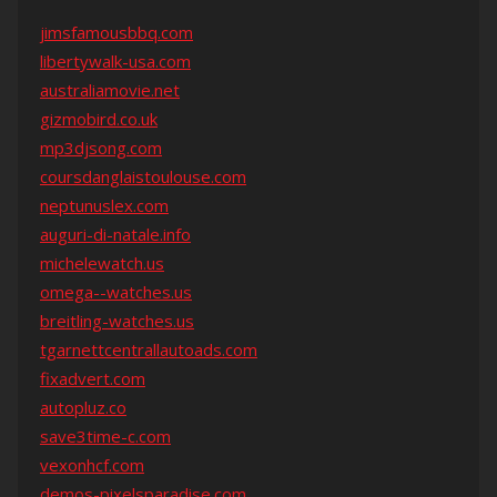
jimsfamousbbq.com
libertywalk-usa.com
australiamovie.net
gizmobird.co.uk
mp3djsong.com
coursdanglaistoulouse.com
neptunuslex.com
auguri-di-natale.info
michelewatch.us
omega--watches.us
breitling-watches.us
tgarnettcentrallautoads.com
fixadvert.com
autopluz.co
save3time-c.com
vexonhcf.com
demos-pixelsparadise.com