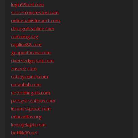
login99bet.com
secretcourtesans.com
onlinebahisforum1.com
chicagoheadline.com
camming.org
rajalion88.com
goupuntacana.com
riversedgepark.com
zaseez.com
catchycrunch.com
nofaphub.com
nefertitingalls.com
patsyscreations.com
income4proof.com
educaritas.org
lensajelajah.com
betflik09.net