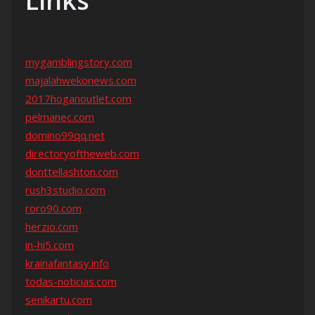
Links
mygamblingstory.com
majalahwekonews.com
2017hoganoutlet.com
pelmanec.com
domino99qq.net
directoryoftheweb.com
donttellashton.com
rush3studio.com
roro90.com
herzio.com
in-hi5.com
krainafantasy.info
todas-noticias.com
senikartu.com