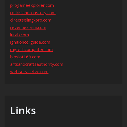
progameexplorer.com
rockislandroastery.com
directselling-pro.com
revenuealarm.com
lurab.com
ignitioncoilguide.com
mytechcomputer.com
bioslot168.com
artsandcraftsauthority.com
webservicelive.com
Links