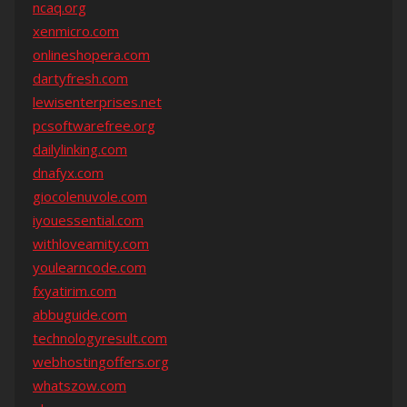
ncaq.org
xenmicro.com
onlineshopera.com
dartyfresh.com
lewisenterprises.net
pcsoftwarefree.org
dailylinking.com
dnafyx.com
giocolenuvole.com
iyouessential.com
withloveamity.com
youlearncode.com
fxyatirim.com
abbuguide.com
technologyresult.com
webhostingoffers.org
whatszow.com