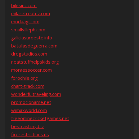
bilesinc.com
milaretreatnz.com
modaagi.com
smallvilleph.com
galiciasuroeste.info
batallasdeguerra.com
dregstudios.com
neatstuffhelpskids.org
moraessoccer.com
forochile.org
chart-track.com
wonderfultraveling.com
promocioname.net
wimaxworld.com
freeonlinecricketgames.net
bestcashing.biz
firerestrictions.us