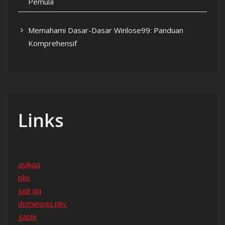
Pemula
Memahami Dasar-Dasar Winlose99: Panduan
Komprehensif
Links
asikqq
pkv
judi qq
dominoqq pkv
gaple