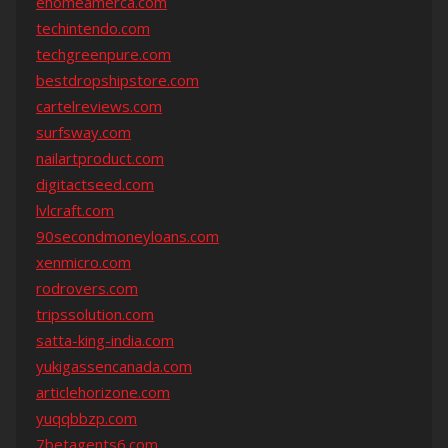
ehomeamerca.com
techintendo.com
techgreenpure.com
bestdropshipstore.com
cartelreviews.com
surfsway.com
nailartproduct.com
digitactseed.com
lvlcraft.com
90secondmoneyloans.com
xenmicro.com
rodrovers.com
tripssolution.com
satta-king-india.com
yukigassencanada.com
articlehorizone.com
yuqqbbzp.com
7betagents6.com