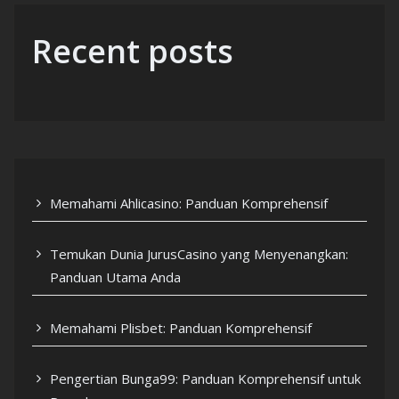
Recent posts
Memahami Ahlicasino: Panduan Komprehensif
Temukan Dunia JurusCasino yang Menyenangkan:
Panduan Utama Anda
Memahami Plisbet: Panduan Komprehensif
Pengertian Bunga99: Panduan Komprehensif untuk