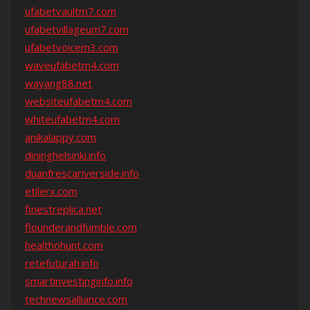
ufabetvaultm7.com
ufabetvillageum7.com
ufabetvoicem3.com
waveufabetm4.com
wayang88.net
websiteufabetm4.com
whiteufabetm4.com
anikalappy.com
dininghelsinki.info
duanfrescariverside.info
etilerx.com
finestreplica.net
flounderandfumble.com
healthohunt.com
retefuturah.info
smartinvestinginfo.info
technewsalliance.com