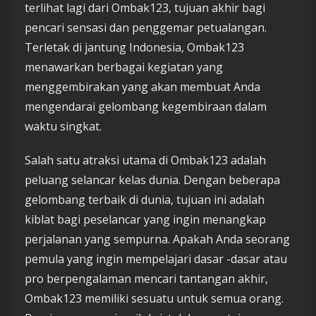
terlihat lagi dari Ombak123, tujuan akhir bagi
pencari sensasi dan penggemar petualangan.
Terletak di jantung Indonesia, Ombak123
menawarkan berbagai kegiatan yang
menggembirakan yang akan membuat Anda
mengendarai gelombang kegembiraan dalam
waktu singkat.
Salah satu atraksi utama di Ombak123 adalah
peluang selancar kelas dunia. Dengan beberapa
gelombang terbaik di dunia, tujuan ini adalah
kiblat bagi peselancar yang ingin menangkap
perjalanan yang sempurna. Apakah Anda seorang
pemula yang ingin mempelajari dasar -dasar atau
pro berpengalaman mencari tantangan akhir,
Ombak123 memiliki sesuatu untuk semua orang.