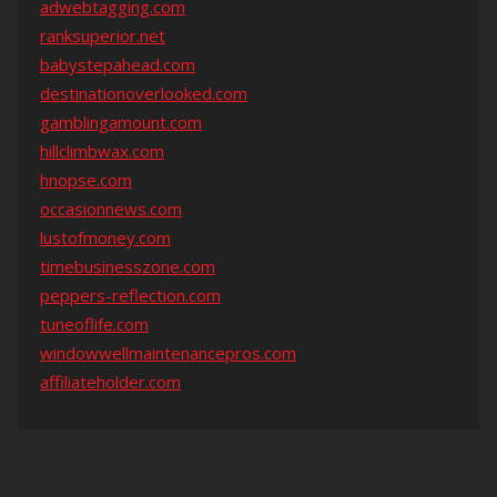
adwebtagging.com
ranksuperior.net
babystepahead.com
destinationoverlooked.com
gamblingamount.com
hillclimbwax.com
hnopse.com
occasionnews.com
lustofmoney.com
timebusinesszone.com
peppers-reflection.com
tuneoflife.com
windowwellmaintenancepros.com
affiliateholder.com