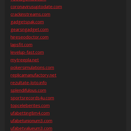
coronavirusuptodate.com
crackinstreams.com
gadgetspak.com
gearsngadget.com
hireseodoctor.com
lapsfit.com
levelup-fast.com
mytreepla.net
pokersimulations.com
replicamanufactory.net
rezultate-loto.info
splendifulous.com
sportsrecords4u.com
topceleberites.com
ufabetting8m4.com
ufabetunionum3.com
ufabetvalueum3.com