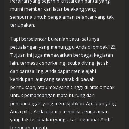
Perairan yang sejernih kristal dan pantai yang
murni memberikan latar belakang yang
sempurna untuk pengalaman selancar yang tak
terlupakan.
Tapi berselancar bukanlah satu -satunya
petualangan yang menunggu Anda di ombak123.
Tujuan ini juga menawarkan berbagai kegiatan
lain, termasuk snorkeling, scuba diving, jet ski,
dan parasailing. Anda dapat menjelajahi
kehidupan laut yang semarak di bawah
permukaan, atau melayang tinggi di atas ombak
untuk pemandangan mata burung dari
pemandangan yang menakjubkan. Apa pun yang
Anda pilih, Anda dijamin memiliki pengalaman
yang tak terlupakan yang akan membuat Anda
terengah -engah.