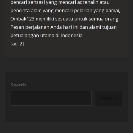
pencari sensasi yang mencari adrenalin atau
pencinta alam yang mencari pelarian yang damai,
Ombak123 memiliki sesuatu untuk semua orang.
Pesan perjalanan Anda hari ini dan alami tujuan
petualangan utama di Indonesia.
[ad_2]
Search
SEARCH