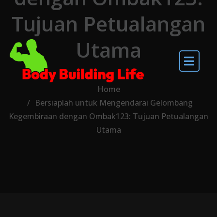
Tujuan Petualangan
Utama
Home
Bersiaplah untuk Mengendarai Gelombang
Kegembiraan dengan Ombak123: Tujuan Petualangan
Utama