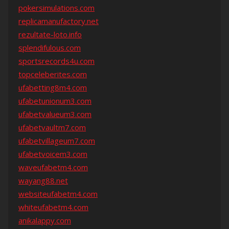
pokersimulations.com
replicamanufactory.net
rezultate-loto.info
splendifulous.com
sportsrecords4u.com
topceleberites.com
ufabetting8m4.com
ufabetunionum3.com
ufabetvalueum3.com
ufabetvaultm7.com
ufabetvillageum7.com
ufabetvoicem3.com
waveufabetm4.com
wayang88.net
websiteufabetm4.com
whiteufabetm4.com
anikalappy.com