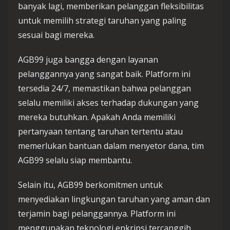
banyak lagi, memberikan pelanggan fleksibilitas
untuk memilih strategi taruhan yang paling
sesuai bagi mereka.
AGB99 juga bangga dengan layanan
pelanggannya yang sangat baik. Platform ini
tersedia 24/7, memastikan bahwa pelanggan
selalu memiliki akses terhadap dukungan yang
mereka butuhkan. Apakah Anda memiliki
pertanyaan tentang taruhan tertentu atau
memerlukan bantuan dalam menyetor dana, tim
AGB99 selalu siap membantu.
Selain itu, AGB99 berkomitmen untuk
menyediakan lingkungan taruhan yang aman dan
terjamin bagi pelanggannya. Platform ini
menggunakan teknologi enkripsi tercanggih