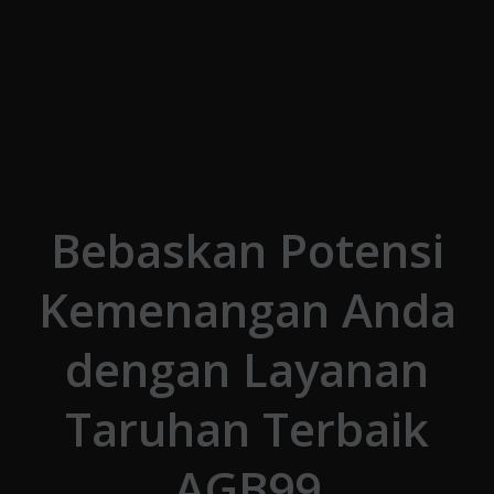
Skip to the content
Bebaskan Potensi
Kemenangan Anda
dengan Layanan
Taruhan Terbaik
AGB99