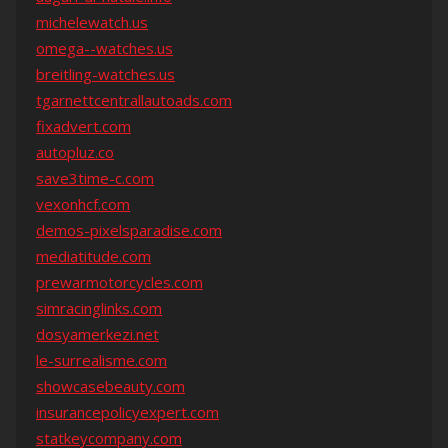
michelewatch.us
omega--watches.us
breitling-watches.us
tgarnettcentrallautoads.com
fixadvert.com
autopluz.co
save3time-c.com
vexonhcf.com
demos-pixelsparadise.com
mediatitude.com
prewarmotorcycles.com
simracinglinks.com
dosyamerkezi.net
le-surrealisme.com
showcasebeauty.com
insurancepolicyexpert.com
statkeycompany.com