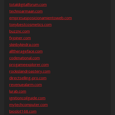
totaldigitalforum.com
technoarmaan.com
empresasposicionamientoweb.com
tonybestcosmetics.com
buzznc.com
fxjoiner.com
skinbykindra.com
alltherageface.com
codenational.com
progameexplorer.com
rockislandroastery.com
directselling-pro.com
revenuealarm.com
lurab.com
ignitioncoilguide.com
mytechcomputer.com
bioslot168.com