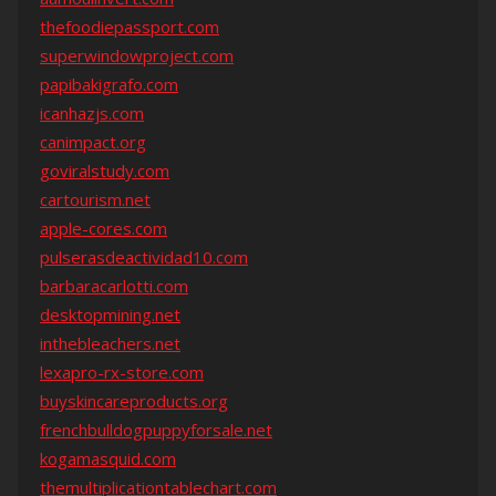
thefoodiepassport.com
superwindowproject.com
papibakigrafo.com
icanhazjs.com
canimpact.org
goviralstudy.com
cartourism.net
apple-cores.com
pulserasdeactividad10.com
barbaracarlotti.com
desktopmining.net
inthebleachers.net
lexapro-rx-store.com
buyskincareproducts.org
frenchbulldogpuppyforsale.net
kogamasquid.com
themultiplicationtablechart.com