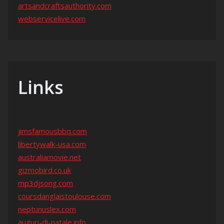
artsandcraftsauthority.com
webservicelive.com
Links
jimsfamousbbq.com
libertywalk-usa.com
australiamovie.net
gizmobird.co.uk
mp3djsong.com
coursdanglaistoulouse.com
neptunuslex.com
auguri-di-natale.info