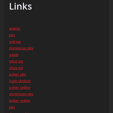
Links
asikqq
pkv
judi qq
dominoqq pkv
gaple
situs qq
situs qq
poker pkv
login sbobet
poker online
dominoqq pkv
poker online
pkv