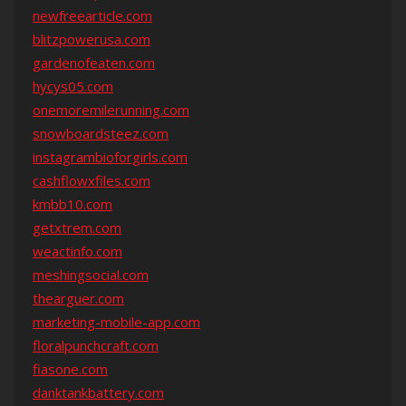
newfreearticle.com
blitzpowerusa.com
gardenofeaten.com
hycys05.com
onemoremilerunning.com
snowboardsteez.com
instagrambioforgirls.com
cashflowxfiles.com
kmbb10.com
getxtrem.com
weactinfo.com
meshingsocial.com
thearguer.com
marketing-mobile-app.com
floralpunchcraft.com
fiasone.com
danktankbattery.com