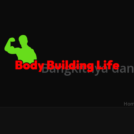
Skip to the content
Bangkitnya dan
Hom