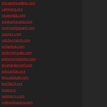
chicagoheadline.com
camming.org
rajalion88.com
goupuntacana.com
riversedgepark.com
zaseez.com
catchycrunch.com
nofaphub.com
nefertitingalls.com
patsyscreations.com
income4proof.com
educaritas.org
lensajelajah.com
betflik09.net
ncaq.org
xenmicro.com
onlineshopera.com