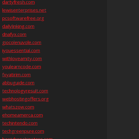
dartyfresh.com
lewisenterprises.net
pcsoftwarefree.org
dailylinking.com
dnafyx.com
giocolenuvole.com
iyouessential.com
withloveamity.com
youlearncode.com
fxyatirim.com
abbuguide.com
technologyresult.com
webhostingoffers.org
whatszow.com
ehomeamerca.com
techintendo.com
techgreenpure.com