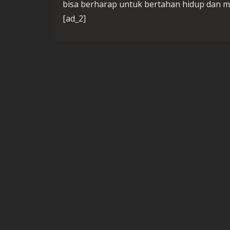
bisa berharap untuk bertahan hidup dan 
[ad_2]