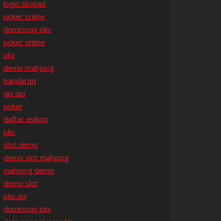
login sbobet
poker online
dominoqq pkv
poker online
pkv
demo mahjong
bandarqq
qiu qiu
poker
daftar asikqq
pkv
slot demo
demo slot mahjong
mahjong demo
demo slot
pkv qq
dominoqq pkv