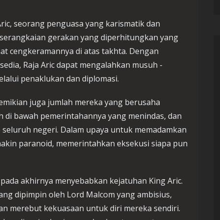
ric, seorang penguasa yang karismatik dan
 serangkaian gerakan yang diperhitungkan yang
t cengkeramannya di atas takhta. Dengan
sedia, Raja Aric dapat mengalahkan musuh -
alui penaklukan dan diplomasi.
demikian juga jumlah mereka yang berusaha
ah di bawah pemerintahannya yang menindas, dan
e seluruh negeri. Dalam upaya untuk memadamkan
makin paranoid, memerintahkan eksekusi siapa pun
g pada akhirnya menyebabkan kejatuhan King Aric.
ng dipimpin oleh Lord Malcom yang ambisius,
an merebut kekuasaan untuk diri mereka sendiri.