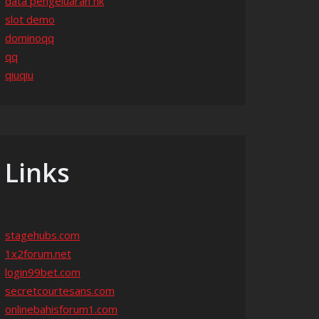
data pengeluaran hk
slot demo
dominoqq
qq
qiuqiu
Links
stagehubs.com
1x2forum.net
login99bet.com
secretcourtesans.com
onlinebahisforum1.com