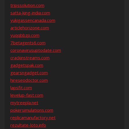
tripssolution.com
satta-king-india.com
yukigassencanada.com
articlehorizone.com
yuqqbbzp.com
7betagents6.com
coronavirusuptodate.com
crackinstreams.com
gadgetspak.com
gearsngadget.com
hireseodoctor.com
lapsfit.com
levelup-fast.com
mytreepla.net
pokersimulations.com
replicamanufactory.net
rezultate-loto.info