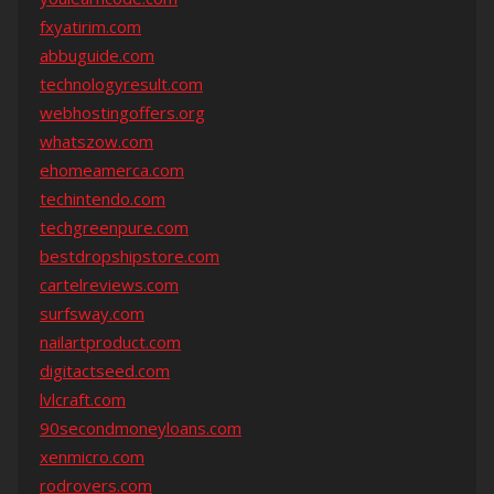
fxyatirim.com
abbuguide.com
technologyresult.com
webhostingoffers.org
whatszow.com
ehomeamerca.com
techintendo.com
techgreenpure.com
bestdropshipstore.com
cartelreviews.com
surfsway.com
nailartproduct.com
digitactseed.com
lvlcraft.com
90secondmoneyloans.com
xenmicro.com
rodrovers.com