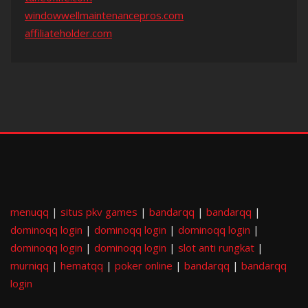
windowwellmaintenancepros.com
affiliateholder.com
menuqq
|
situs pkv games
|
bandarqq
|
bandarqq
|
dominoqq login
|
dominoqq login
|
dominoqq login
|
dominoqq login
|
dominoqq login
|
slot anti rungkat
|
murniqq
|
hematqq
|
poker online
|
bandarqq
|
bandarqq
login