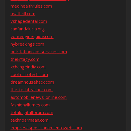
medihealthrules.com
usathrill.com
vshapedental.com
canfandalucia.org
yourengineguide.com
nybreakings.com
outstationcabsservices.com
thekrtagy.com
xchangeindia.com
coolmicrotech.com
dreamhousehack.com
the-techteacher.com
automobilenews-online.com
fashionalltimes.com
totaldigitalforum.com
technoarmaan.com
empresasposicionamientoweb.com