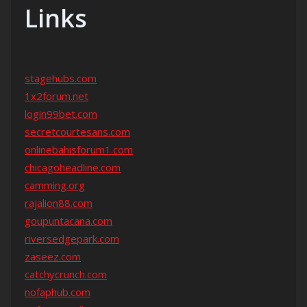
Links
stagehubs.com
1x2forum.net
login99bet.com
secretcourtesans.com
onlinebahisforum1.com
chicagoheadline.com
camming.org
rajalion88.com
goupuntacana.com
riversedgepark.com
zaseez.com
catchycrunch.com
nofaphub.com