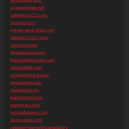
gestioneinh.info
prosportdaily.net
salesinvest22.com
teseract.org
trendy-ama-shop.com
ufabett732m7.com
visiofood.com
droidwindow.com
freeprsubmission.com
ufagold666.com
myinteriorblog.com
bnewsindia.com
techiepick.com
bamzyshop.com
pondycars.com
techonfutures.com
techoologic.com
raspberryketonescanada.org