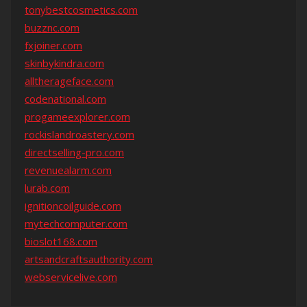
tonybestcosmetics.com
buzznc.com
fxjoiner.com
skinbykindra.com
alltherageface.com
codenational.com
progameexplorer.com
rockislandroastery.com
directselling-pro.com
revenuealarm.com
lurab.com
ignitioncoilguide.com
mytechcomputer.com
bioslot168.com
artsandcraftsauthority.com
webservicelive.com