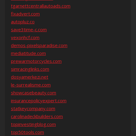
tgarnettcentrallautoads.com
fixadvert.com
autopluz.co
save3time-c.com
vexonhcf.com
demos-pixelsparadise.com
mediatitude.com
prewarmotorcycles.com
simracinglinks.com
dosyamerkezi.net
le-surrealisme.com
showcasebeauty.com
insurancepolicyexpert.com
statkeycompany.com
carolinadeckbuilders.com
topinvestingblog.com
top50tools.com