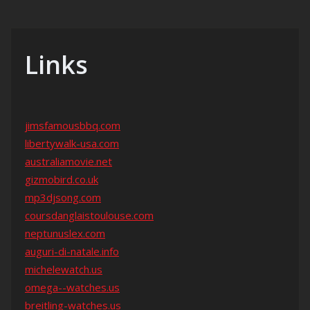
Links
jimsfamousbbq.com
libertywalk-usa.com
australiamovie.net
gizmobird.co.uk
mp3djsong.com
coursdanglaistoulouse.com
neptunuslex.com
auguri-di-natale.info
michelewatch.us
omega--watches.us
breitling-watches.us