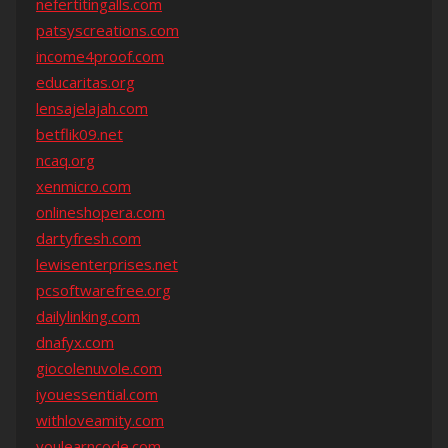
nefertitingalls.com
patsyscreations.com
income4proof.com
educaritas.org
lensajelajah.com
betflik09.net
ncaq.org
xenmicro.com
onlineshopera.com
dartyfresh.com
lewisenterprises.net
pcsoftwarefree.org
dailylinking.com
dnafyx.com
giocolenuvole.com
iyouessential.com
withloveamity.com
youlearncode.com