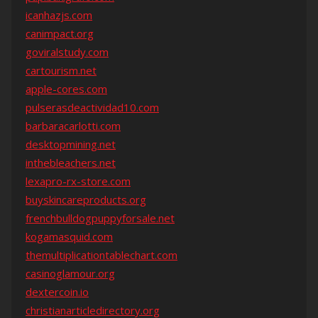
icanhazjs.com
canimpact.org
goviralstudy.com
cartourism.net
apple-cores.com
pulserasdeactividad10.com
barbaracarlotti.com
desktopmining.net
inthebleachers.net
lexapro-rx-store.com
buyskincareproducts.org
frenchbulldogpuppyforsale.net
kogamasquid.com
themultiplicationtablechart.com
casinoglamour.org
dextercoin.io
christianarticledirectory.org