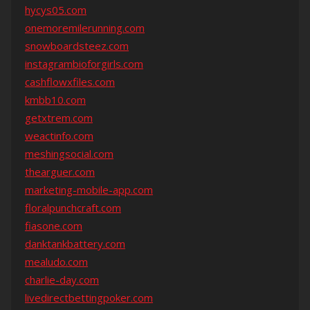
hycys05.com
onemoremilerunning.com
snowboardsteez.com
instagrambioforgirls.com
cashflowxfiles.com
kmbb10.com
getxtrem.com
weactinfo.com
meshingsocial.com
thearguer.com
marketing-mobile-app.com
floralpunchcraft.com
fiasone.com
danktankbattery.com
mealudo.com
charlie-day.com
livedirectbettingpoker.com