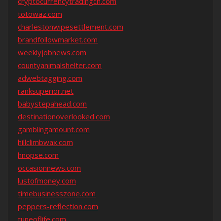
cryptocurrencytradingcn.com
totowaz.com
charlestonwipesettlement.com
brandfollowmarket.com
weeklyjobnews.com
countyanimalshelter.com
adwebtagging.com
ranksuperior.net
babystepahead.com
destinationoverlooked.com
gamblingamount.com
hillclimbwax.com
hnopse.com
occasionnews.com
lustofmoney.com
timebusinesszone.com
peppers-reflection.com
tuneoflife.com