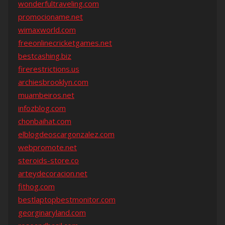
wonderfultraveling.com
promocioname.net
wimaxworld.com
freeonlinecricketgames.net
bestcashing.biz
firerestrictions.us
archiesbrooklyn.com
muambeiros.net
infozblog.com
chonbaihat.com
elblogdeoscargonzalez.com
webpromote.net
steroids-store.co
arteydecoracion.net
fithog.com
bestlaptopbestmonitor.com
georginaryland.com