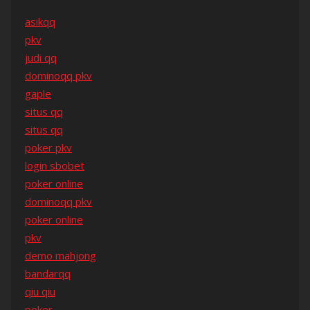
asikqq
pkv
judi qq
dominoqq pkv
gaple
situs qq
situs qq
poker pkv
login sbobet
poker online
dominoqq pkv
poker online
pkv
demo mahjong
bandarqq
qiu qiu
poker