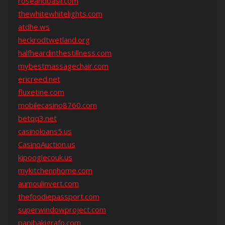
roseandbasil.com
thewhitewhitelights.com
atdhe.ws
heckrodtwetland.org
halfheardinthestillness.com
mybestmassagechair.com
ericreed.net
fluxetine.com
mobilecasino8760.com
betqq3.net
casinoloans5.us
CasinoAuction.us
kipooglecouk.us
mykitchennhome.com
aumoulinvert.com
thefoodiepassport.com
superwindowproject.com
papibakigrafo.com