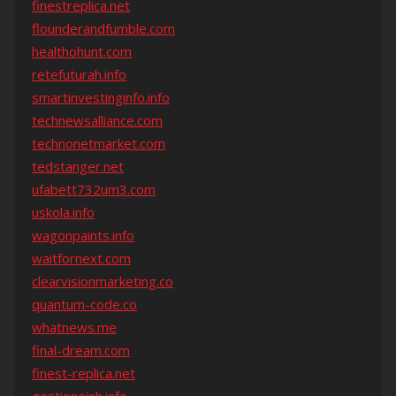
finestreplica.net
flounderandfumble.com
healthohunt.com
retefuturah.info
smartinvestinginfo.info
technewsalliance.com
technonetmarket.com
tedstanger.net
ufabett732um3.com
uskola.info
wagonpaints.info
waitfornext.com
clearvisionmarketing.co
quantum-code.co
whatnews.me
final-dream.com
finest-replica.net