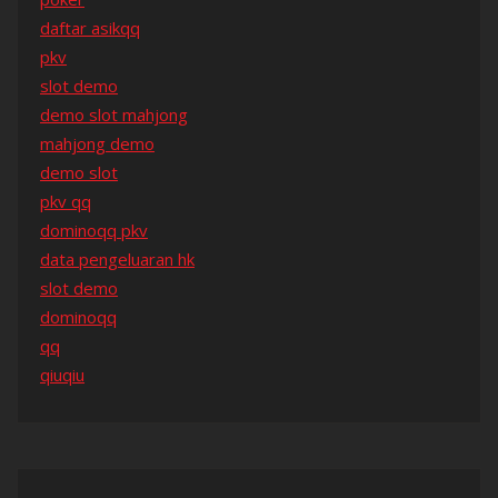
daftar asikqq
pkv
slot demo
demo slot mahjong
mahjong demo
demo slot
pkv qq
dominoqq pkv
data pengeluaran hk
slot demo
dominoqq
qq
qiuqiu