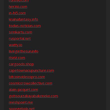
roro90.com
herzio.com
in-hi5.com
krainafantasy.info
todas-noticias.com
senikartu.com
rusportal.net
watty.io
livinginthesun.info
itsriz.com
cargoods.shop
capetownacupuncture.com
bitcoinvideospro.com
cosmiccrowcollective.com
alain-jacquet.com
gotisouizakayabakeneko.com
meshpoint.me
spongebob.net