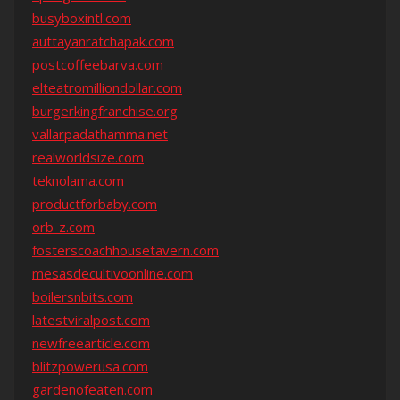
busyboxintl.com
auttayanratchapak.com
postcoffeebarva.com
elteatromilliondollar.com
burgerkingfranchise.org
vallarpadathamma.net
realworldsize.com
teknolama.com
productforbaby.com
orb-z.com
fosterscoachhousetavern.com
mesasdecultivoonline.com
boilersnbits.com
latestviralpost.com
newfreearticle.com
blitzpowerusa.com
gardenofeaten.com