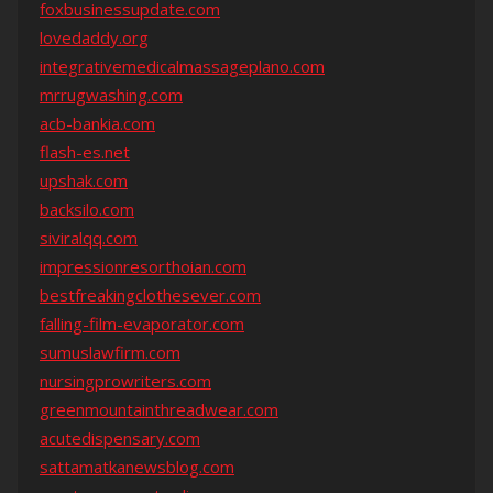
foxbusinessupdate.com
lovedaddy.org
integrativemedicalmassageplano.com
mrrugwashing.com
acb-bankia.com
flash-es.net
upshak.com
backsilo.com
siviralqq.com
impressionresorthoian.com
bestfreakingclothesever.com
falling-film-evaporator.com
sumuslawfirm.com
nursingprowriters.com
greenmountainthreadwear.com
acutedispensary.com
sattamatkanewsblog.com