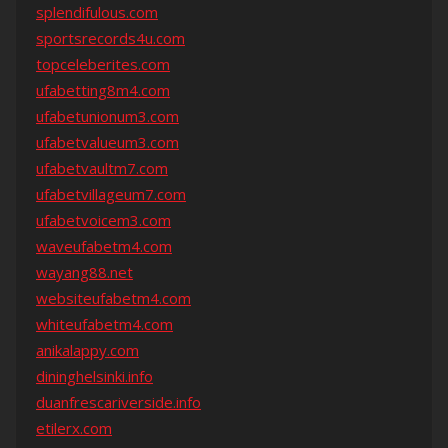
splendifulous.com
sportsrecords4u.com
topceleberites.com
ufabetting8m4.com
ufabetunionum3.com
ufabetvalueum3.com
ufabetvaultm7.com
ufabetvillageum7.com
ufabetvoicem3.com
waveufabetm4.com
wayang88.net
websiteufabetm4.com
whiteufabetm4.com
anikalappy.com
dininghelsinki.info
duanfrescariverside.info
etilerx.com