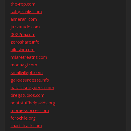
the-rep.com
saltyfranks.com
annerani.com
jazzatude.com
0022pa.com
zeroshare.info
bilesinc.com
milaretreatnz.com
modaagi.com
smallvilleph.com
galiciasuroeste.info
batallasdeguerra.com
dregstudios.com
neatstuffhelpskids.org
moraessoccer.com
forochile.org
chart-track.com