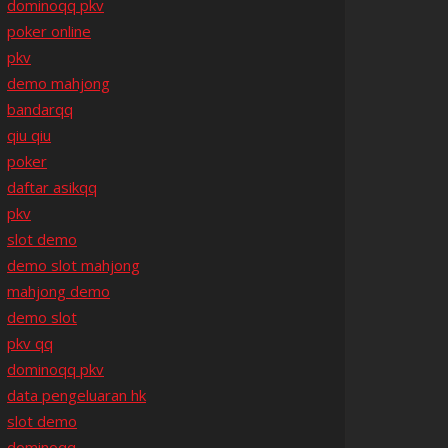
dominoqq pkv
poker online
pkv
demo mahjong
bandarqq
qiu qiu
poker
daftar asikqq
pkv
slot demo
demo slot mahjong
mahjong demo
demo slot
pkv qq
dominoqq pkv
data pengeluaran hk
slot demo
dominoqq