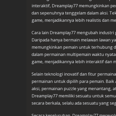
interaktif, Dreamplay77 memungkinkan p
dan sepenuhnya tenggelam dalam aksi. Tek
game, menjadikannya lebih realistis dan m
Cara lain Dreamplay77 mengubah industri 
Daripada hanya bermain melawan lawan ya
memungkinkan pemain untuk terhubung den
dalam permainan multipemain waktu nyata.
game, menjadikannya lebih interaktif dan 
Selain teknologi inovatif dan fitur perma
permainan untuk dipilih para pemain. B
aksi, permainan puzzle yang menantang, 
Dreamplay77 memiliki sesuatu untuk sem
secara berkala, selalu ada sesuatu yang se
Secara keseluruhan, Dreamplay77 merevol