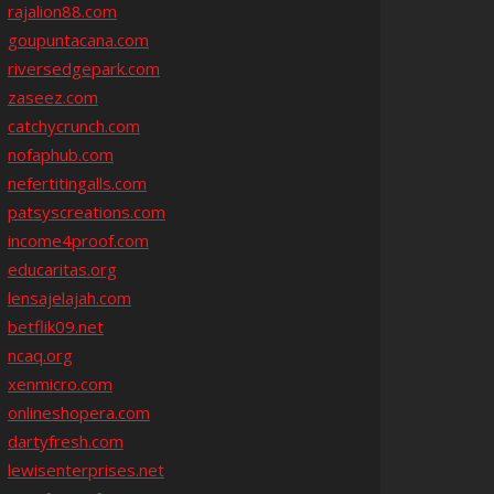
rajalion88.com
goupuntacana.com
riversedgepark.com
zaseez.com
catchycrunch.com
nofaphub.com
nefertitingalls.com
patsyscreations.com
income4proof.com
educaritas.org
lensajelajah.com
betflik09.net
ncaq.org
xenmicro.com
onlineshopera.com
dartyfresh.com
lewisenterprises.net