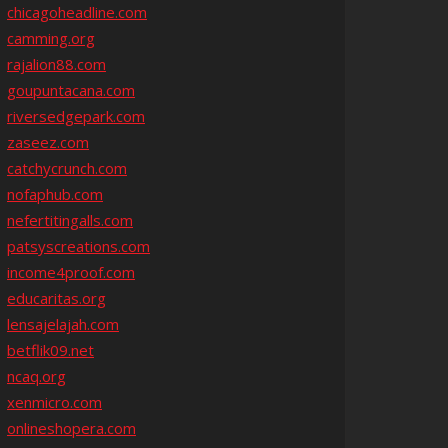
chicagoheadline.com
camming.org
rajalion88.com
goupuntacana.com
riversedgepark.com
zaseez.com
catchycrunch.com
nofaphub.com
nefertitingalls.com
patsyscreations.com
income4proof.com
educaritas.org
lensajelajah.com
betflik09.net
ncaq.org
xenmicro.com
onlineshopera.com