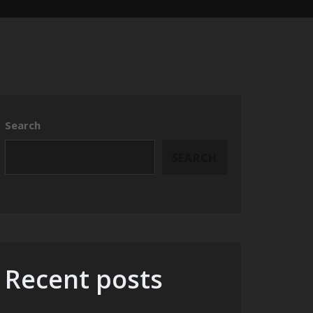
Search
SEARCH
Recent posts