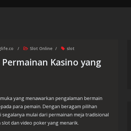
ife.co
Slot Online
slot
 Permainan Kasino yang
rkemuka yang menawarkan pengalaman bermain
ada para pemain. Dengan beragam pilihan
segalanya mulai dari permainan meja tradisional
n slot dan video poker yang menarik.