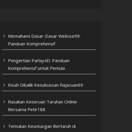
Memahami Dasar-Dasar Winlose99:
Panduan Komprehensif
Pengertian Parlay4D: Panduan
Komprehensif untuk Pemula
Kisah Dibalik Kesuksesan Rajacuan69
Rasakan Keseruan Taruhan Online
Bersama Petir188
Temukan Keuntungan Bertaruh di