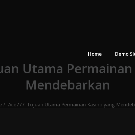
Primary Menu
Home
Demo Sl
juan Utama Permainan 
Mendebarkan
e
Ace777: Tujuan Utama Permainan Kasino yang Mendeb