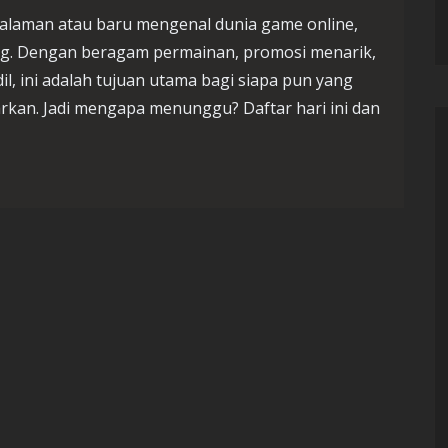
alaman atau baru mengenal dunia game online,
ng. Dengan beragam permainan, promosi menarik,
, ini adalah tujuan utama bagi siapa pun yang
kan. Jadi mengapa menunggu? Daftar hari ini dan