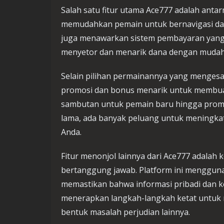
Salah satu fitur utama Ace777 adalah an
memudahkan pemain untuk bernavigasi dan
juga menawarkan sistem pembayaran yang
menyetor dan menarik dana dengan mudah
Selain pilihan permainannya yang menges
promosi dan bonus menarik untuk membuat
sambutan untuk pemain baru hingga promos
lama, ada banyak peluang untuk mening
Anda.
Fitur menonjol lainnya dari Ace777 adalah
bertanggung jawab. Platform ini menggu
memastikan bahwa informasi pribadi dan k
menerapkan langkah-langkah ketat untuk 
bentuk masalah perjudian lainnya.