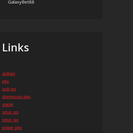
GalaxyBet88
Links
asikqq
pkv
judi qq
dominoqq pkv
gaple
situs qq
situs qq
poker pkv